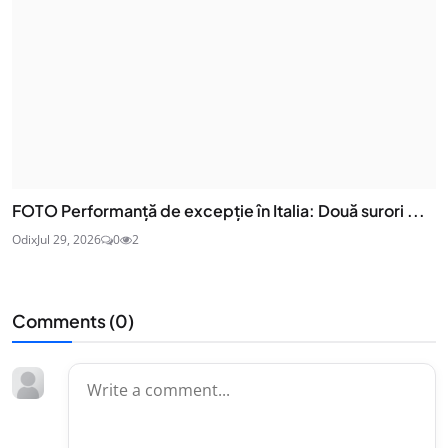
FOTO Performanță de excepție în Italia: Două surori ...
Odix
Jul 29, 2026
0
2
Comments (
0
)