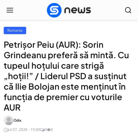
Romania
Petrișor Peiu (AUR): Sorin
Grindeanu preferă să mintă. Cu
tupeul hoțului care strigă
„hoții!” / Liderul PSD a susținut
că Ilie Bolojan este menținut în
funcția de premier cu voturile
AUR
Odix
Jul 07, 2026 - 15:00
0
0