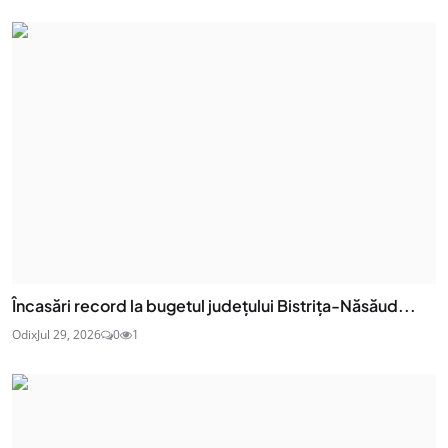
Încasări record la bugetul județului Bistrița-Năsăud...
Odix
Jul 29, 2026
0
1