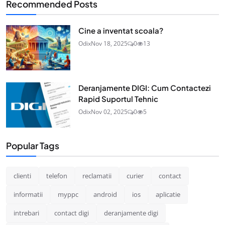
Recommended Posts
Cine a inventat scoala?
Odix
Nov 18, 2025
0
13
Deranjamente DIGI: Cum Contactezi
Rapid Suportul Tehnic
Odix
Nov 02, 2025
0
5
Popular Tags
clienti
telefon
reclamatii
curier
contact
informatii
myppc
android
ios
aplicatie
intrebari
contact digi
deranjamente digi