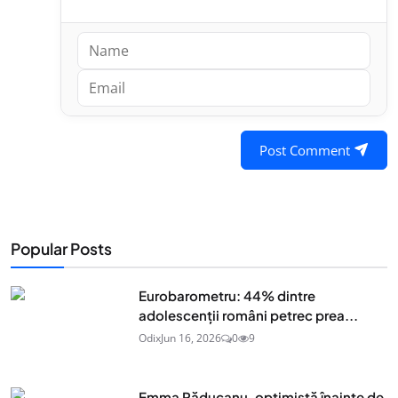
Post Comment
Popular Posts
Eurobarometru: 44% dintre
adolescenţii români petrec prea...
Odix
Jun 16, 2026
0
9
Emma Răducanu, optimistă înainte de