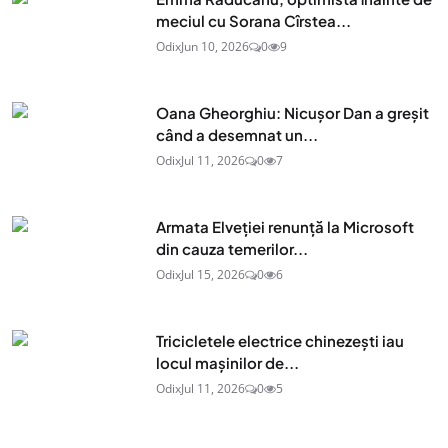
meciul cu Sorana Cîrstea...
Odix
Jun 10, 2026
0
9
Oana Gheorghiu: Nicușor Dan a greșit
când a desemnat un...
Odix
Jul 11, 2026
0
7
Armata Elveției renunță la Microsoft
din cauza temerilor...
Odix
Jul 15, 2026
0
6
Tricicletele electrice chinezești iau
locul mașinilor de...
Odix
Jul 11, 2026
0
5