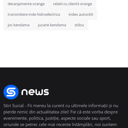
deranjamente orange
relatii cu clientii orange
transmitere inde hidroelectrica
index autocitit
joc kendama
jucarie kendama
stilou
Stiri Sucial - Fii mereu la curent cu ultimele informații și nu
pierde nimic din actualitatea zilei! Fie că este vorba despre
evenimente, politica, justiție, aspecte sociale sau sport,
oriunde se petrec cele mai recente întâmplări, noi suntem