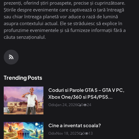
prezenți, oferind știri proaspete, precise și cuprinzătoare.
Știrile despre evenimente care captivează o țară întreagă
sau chiar întreaga planetă vor aduce o rază de lumină
asupra contextului actual. Ele se străduiesc să explice în
profunzime evenimentele și să furnizeze informații fără a
căuta senzaționalul.
Trending Posts
Coduri si Parole GTA 5 – GTA V PC,
Xbox One/360 si PS4/PS5...
Odix
Jan 24, 2026
0
24
Cine a inventat scoala?
Odix
Nov 18, 2025
0
13