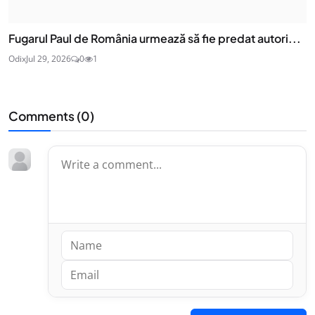
Fugarul Paul de România urmează să fie predat autori...
Odix
Jul 29, 2026
0
1
Comments (
0
)