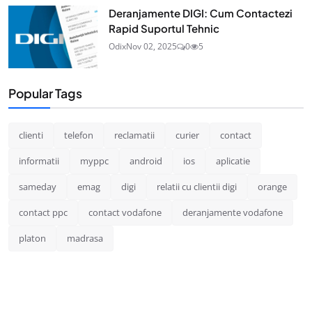
Deranjamente DIGI: Cum Contactezi
Rapid Suportul Tehnic
Odix
Nov 02, 2025
0
5
Popular Tags
clienti
telefon
reclamatii
curier
contact
informatii
myppc
android
ios
aplicatie
sameday
emag
digi
relatii cu clientii digi
orange
contact ppc
contact vodafone
deranjamente vodafone
platon
madrasa