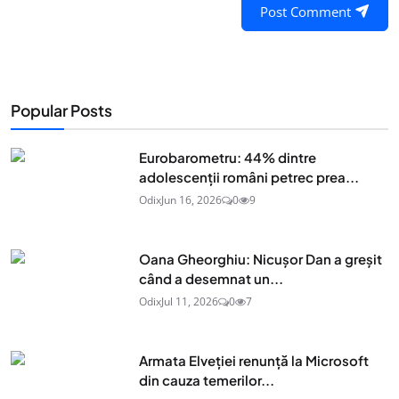
Post Comment
Popular Posts
Eurobarometru: 44% dintre
adolescenţii români petrec prea...
Odix
Jun 16, 2026
0
9
Oana Gheorghiu: Nicușor Dan a greșit
când a desemnat un...
Odix
Jul 11, 2026
0
7
Armata Elveției renunță la Microsoft
din cauza temerilor...