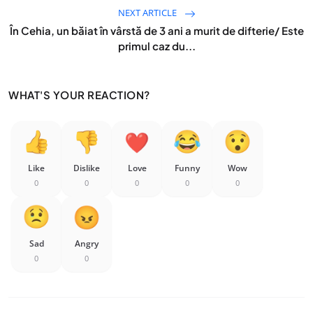
NEXT ARTICLE
În Cehia, un băiat în vârstă de 3 ani a murit de difterie/ Este
primul caz du...
WHAT'S YOUR REACTION?
Like
Dislike
Love
Funny
Wow
0
0
0
0
0
Sad
Angry
0
0