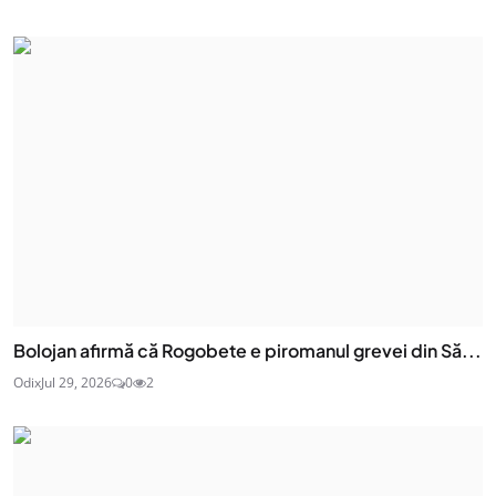
Bolojan afirmă că Rogobete e piromanul grevei din Să...
Odix
Jul 29, 2026
0
2