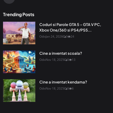
Trending Posts
Coduri si Parole GTA 5 – GTA V PC,
Xbox One/360 si PS4/PS5...
Odix
Jan 24, 2026
0
24
Cine a inventat scoala?
Odix
Nov 18, 2025
0
13
Cine a inventat kendama?
Odix
Nov 18, 2025
0
6