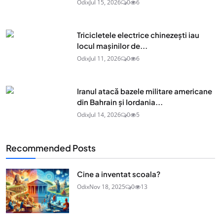
Odix
Jul 15, 2026
0
6
Tricicletele electrice chinezești iau
locul mașinilor de...
Odix
Jul 11, 2026
0
6
Iranul atacă bazele militare americane
din Bahrain și Iordania...
Odix
Jul 14, 2026
0
5
Recommended Posts
Cine a inventat scoala?
Odix
Nov 18, 2025
0
13