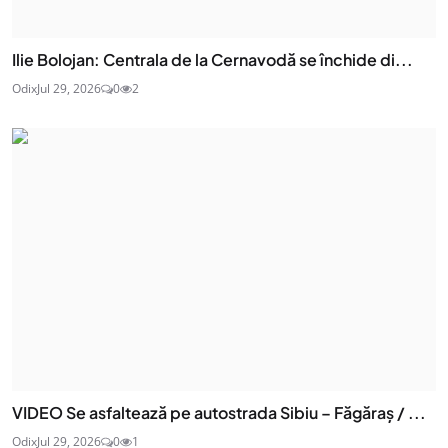
Ilie Bolojan: Centrala de la Cernavodă se închide di...
Odix
Jul 29, 2026
0
2
VIDEO Se asfaltează pe autostrada Sibiu – Făgăraș / ...
Odix
Jul 29, 2026
0
1