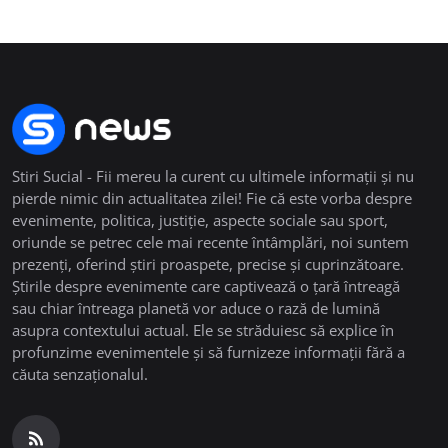
Stiri Sucial - Fii mereu la curent cu ultimele informații și nu
pierde nimic din actualitatea zilei! Fie că este vorba despre
evenimente, politica, justiție, aspecte sociale sau sport,
oriunde se petrec cele mai recente întâmplări, noi suntem
prezenți, oferind știri proaspete, precise și cuprinzătoare.
Știrile despre evenimente care captivează o țară întreagă
sau chiar întreaga planetă vor aduce o rază de lumină
asupra contextului actual. Ele se străduiesc să explice în
profunzime evenimentele și să furnizeze informații fără a
căuta senzaționalul.