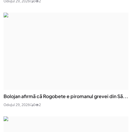
Odix
Jul 29, 2026
0
2
Bolojan afirmă că Rogobete e piromanul grevei din Să...
Odix
Jul 29, 2026
0
2