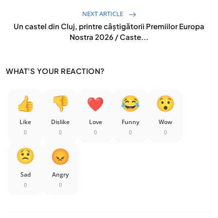
NEXT ARTICLE
Un castel din Cluj, printre câștigătorii Premiilor Europa
Nostra 2026 / Caste...
WHAT'S YOUR REACTION?
Like
Dislike
Love
Funny
Wow
0
0
0
0
0
Sad
Angry
0
0