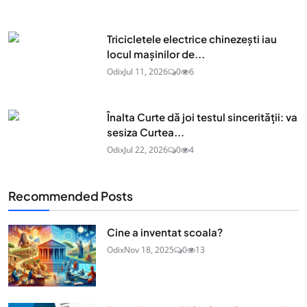
Tricicletele electrice chinezești iau
locul mașinilor de...
Odix
Jul 11, 2026
0
6
Înalta Curte dă joi testul sincerității: va
sesiza Curtea...
Odix
Jul 22, 2026
0
4
Recommended Posts
Cine a inventat scoala?
Odix
Nov 18, 2025
0
13