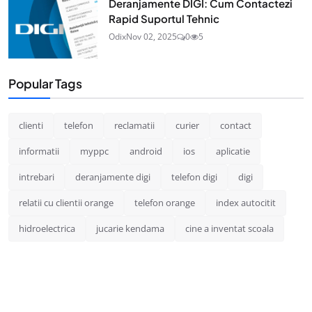
Deranjamente DIGI: Cum Contactezi
Rapid Suportul Tehnic
Odix
Nov 02, 2025
0
5
Popular Tags
clienti
telefon
reclamatii
curier
contact
informatii
myppc
android
ios
aplicatie
intrebari
deranjamente digi
telefon digi
digi
relatii cu clientii orange
telefon orange
index autocitit
hidroelectrica
jucarie kendama
cine a inventat scoala