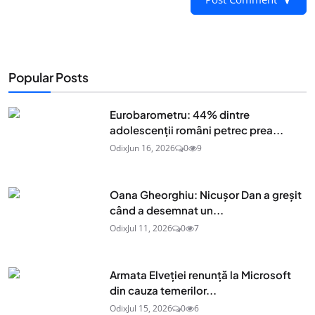
Popular Posts
Eurobarometru: 44% dintre
adolescenţii români petrec prea...
Odix
Jun 16, 2026
0
9
Oana Gheorghiu: Nicușor Dan a greșit
când a desemnat un...
Odix
Jul 11, 2026
0
7
Armata Elveției renunță la Microsoft
din cauza temerilor...
Odix
Jul 15, 2026
0
6