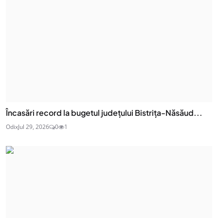
Încasări record la bugetul județului Bistrița-Năsăud...
Odix
Jul 29, 2026
0
1