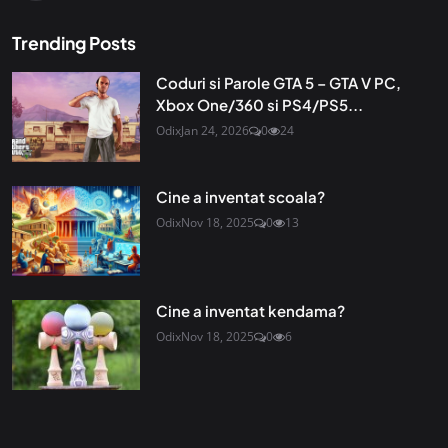
Trending Posts
Coduri si Parole GTA 5 – GTA V PC,
Xbox One/360 si PS4/PS5...
Odix
Jan 24, 2026
0
24
Cine a inventat scoala?
Odix
Nov 18, 2025
0
13
Cine a inventat kendama?
Odix
Nov 18, 2025
0
6