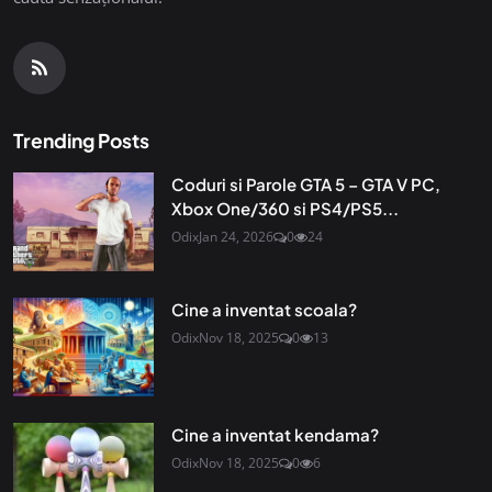
Trending Posts
Coduri si Parole GTA 5 – GTA V PC,
Xbox One/360 si PS4/PS5...
Odix
Jan 24, 2026
0
24
Cine a inventat scoala?
Odix
Nov 18, 2025
0
13
Cine a inventat kendama?
Odix
Nov 18, 2025
0
6