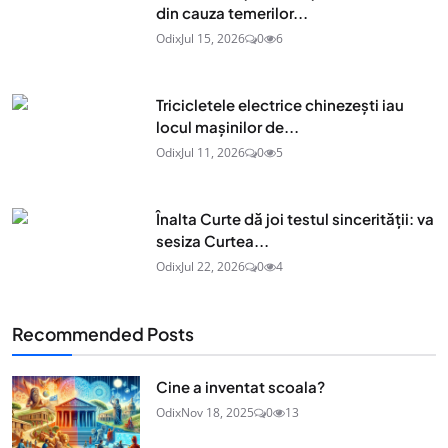
din cauza temerilor...
Odix
Jul 15, 2026
0
6
Tricicletele electrice chinezești iau
locul mașinilor de...
Odix
Jul 11, 2026
0
5
Înalta Curte dă joi testul sincerității: va
sesiza Curtea...
Odix
Jul 22, 2026
0
4
Recommended Posts
Cine a inventat scoala?
Odix
Nov 18, 2025
0
13