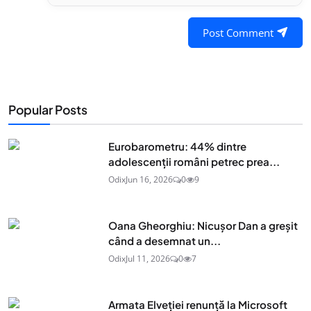
Post Comment
Popular Posts
Eurobarometru: 44% dintre
adolescenţii români petrec prea...
Odix
Jun 16, 2026
0
9
Oana Gheorghiu: Nicușor Dan a greșit
când a desemnat un...
Odix
Jul 11, 2026
0
7
Armata Elveției renunță la Microsoft