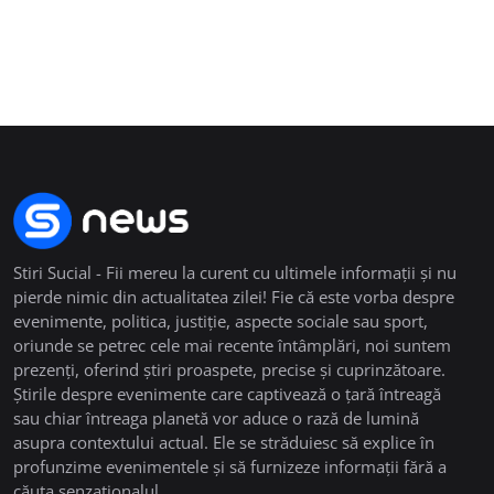
Stiri Sucial - Fii mereu la curent cu ultimele informații și nu
pierde nimic din actualitatea zilei! Fie că este vorba despre
evenimente, politica, justiție, aspecte sociale sau sport,
oriunde se petrec cele mai recente întâmplări, noi suntem
prezenți, oferind știri proaspete, precise și cuprinzătoare.
Știrile despre evenimente care captivează o țară întreagă
sau chiar întreaga planetă vor aduce o rază de lumină
asupra contextului actual. Ele se străduiesc să explice în
profunzime evenimentele și să furnizeze informații fără a
căuta senzaționalul.