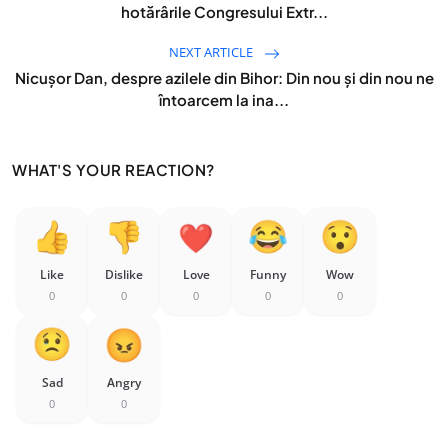
hotărârile Congresului Extr...
NEXT ARTICLE
Nicușor Dan, despre azilele din Bihor: Din nou și din nou ne
întoarcem la ina...
WHAT'S YOUR REACTION?
Like
Dislike
Love
Funny
Wow
0
0
0
0
0
Sad
Angry
0
0