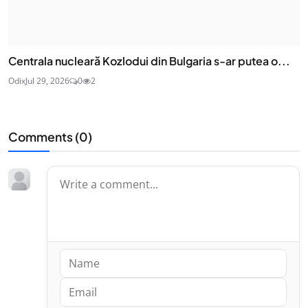
Centrala nucleară Kozlodui din Bulgaria s-ar putea o...
Odix
Jul 29, 2026
0
2
Comments (
0
)