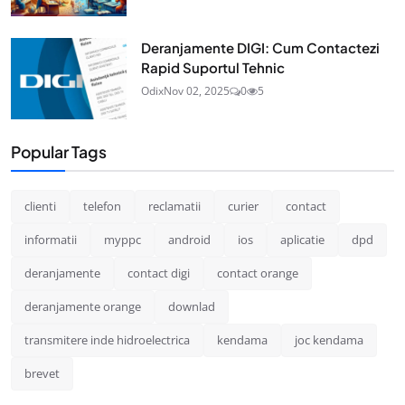
Deranjamente DIGI: Cum Contactezi
Rapid Suportul Tehnic
Odix
Nov 02, 2025
0
5
Popular Tags
clienti
telefon
reclamatii
curier
contact
informatii
myppc
android
ios
aplicatie
dpd
deranjamente
contact digi
contact orange
deranjamente orange
downlad
transmitere inde hidroelectrica
kendama
joc kendama
brevet