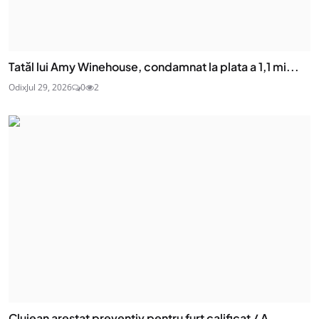
Tatăl lui Amy Winehouse, condamnat la plata a 1,1 mi...
Odix
Jul 29, 2026
0
2
Clujean arestat preventiv pentru furt calificat / A ...