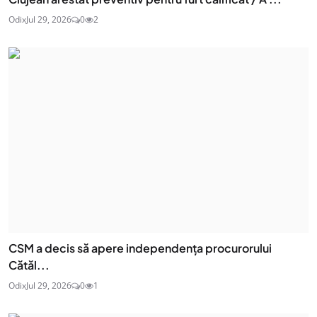
Odix
Jul 29, 2026
0
2
CSM a decis să apere independența procurorului
Cătăl...
Odix
Jul 29, 2026
0
1