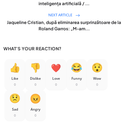
inteligența artificială / ...
NEXT ARTICLE
Jaqueline Cristian, după eliminarea surprinzătoare de la
Roland Garros: „M-am...
WHAT'S YOUR REACTION?
Like
Dislike
Love
Funny
Wow
0
0
0
0
0
Sad
Angry
0
0