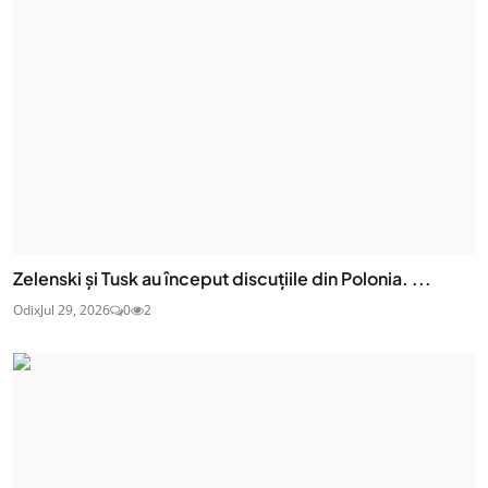
Zelenski și Tusk au început discuțiile din Polonia. ...
Odix
Jul 29, 2026
0
2