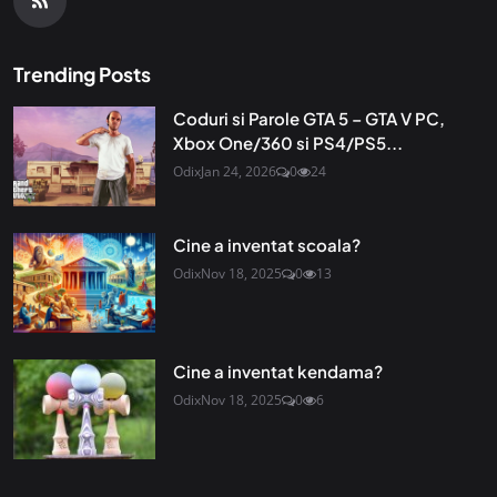
Trending Posts
Coduri si Parole GTA 5 – GTA V PC,
Xbox One/360 si PS4/PS5...
Odix
Jan 24, 2026
0
24
Cine a inventat scoala?
Odix
Nov 18, 2025
0
13
Cine a inventat kendama?
Odix
Nov 18, 2025
0
6