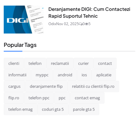
Deranjamente DIGI: Cum Contactezi
Rapid Suportul Tehnic
Odix
Nov 02, 2025
0
5
Popular Tags
clienti
telefon
reclamatii
curier
contact
informatii
myppc
android
ios
aplicatie
cargus
deranjamente flip
relatitii cu clientii flip.ro
flip.ro
telefon ppc
ppc
contact emag
telefon emag
coduri gta 5
parole gta 5