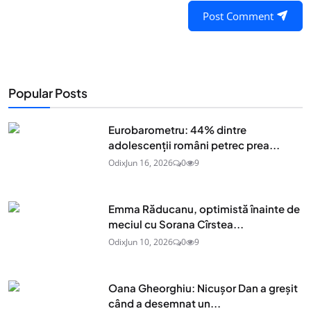
Post Comment
Popular Posts
Eurobarometru: 44% dintre
adolescenţii români petrec prea...
Odix
Jun 16, 2026
0
9
Emma Răducanu, optimistă înainte de
meciul cu Sorana Cîrstea...
Odix
Jun 10, 2026
0
9
Oana Gheorghiu: Nicușor Dan a greșit
când a desemnat un...