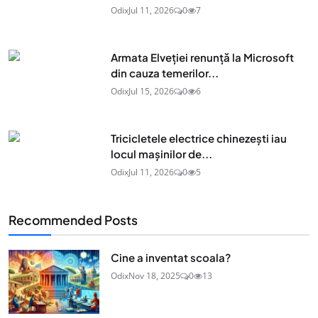
Odix
Jul 11, 2026
0
7
Armata Elveției renunță la Microsoft
din cauza temerilor...
Odix
Jul 15, 2026
0
6
Tricicletele electrice chinezești iau
locul mașinilor de...
Odix
Jul 11, 2026
0
5
Recommended Posts
Cine a inventat scoala?
Odix
Nov 18, 2025
0
13