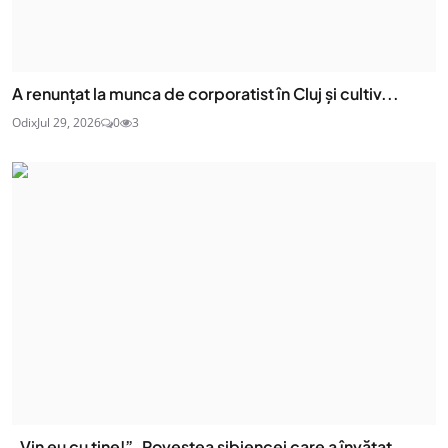
A renunțat la munca de corporatist în Cluj și cultiv...
Odix
Jul 29, 2026
0
3
„Vin eu cu tine!”. Povestea sibiencei care a învățat...