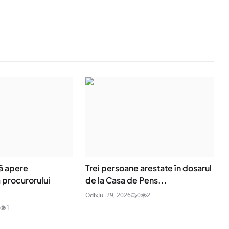
ă apere
Trei persoane arestate în dosarul
procurorului
de la Casa de Pens...
Odix
Jul 29, 2026
0
2
1