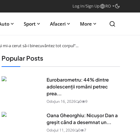
Log In
/
Sign Up
RO
Auto
Sport
Afaceri
More
 mi-a cerut să-i binecuvântez tot corpul”...
Popular Posts
Eurobarometru: 44% dintre
adolescenţii români petrec
prea...
Odix
Jun 16, 2026
0
9
Oana Gheorghiu: Nicușor Dan a
greșit când a desemnat un...
Odix
Jul 11, 2026
0
7