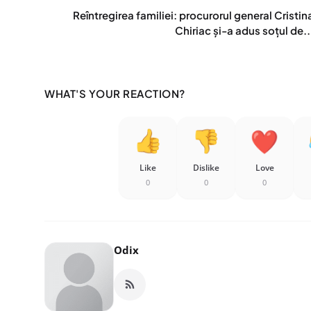
Reîntregirea familiei: procurorul general Cristin
Chiriac și-a adus soțul de..
WHAT'S YOUR REACTION?
Like
Dislike
Love
0
0
0
Odix