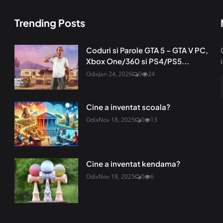
Trending Posts
Coduri si Parole GTA 5 – GTA V PC,
Xbox One/360 si PS4/PS5...
Odix
Jan 24, 2026
0
24
Cine a inventat scoala?
Odix
Nov 18, 2025
0
13
Cine a inventat kendama?
Odix
Nov 18, 2025
0
6