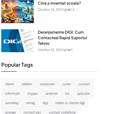
Cine a inventat scoala?
Odix
Nov 18, 2025
0
13
Deranjamente DIGI: Cum
Contactezi Rapid Suportul
Tehnic
Odix
Nov 02, 2025
0
5
Popular Tags
clienti
telefon
reclamatii
curier
contact
informatii
myppc
android
ios
aplicatie
sameday
emag
digi
relatii cu clientii digi
orange
contact ppc
contact vodafone