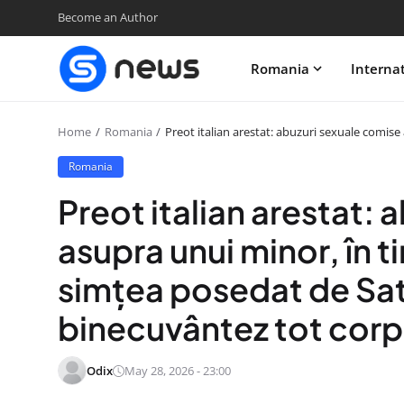
Become an Author
Romania
Interna
Home
Romania
Preot italian arestat: abuzuri sexuale comise
Romania
Preot italian arestat:
asupra unui minor, în t
simțea posedat de Sata
binecuvântez tot corp
Odix
May 28, 2026 - 23:00