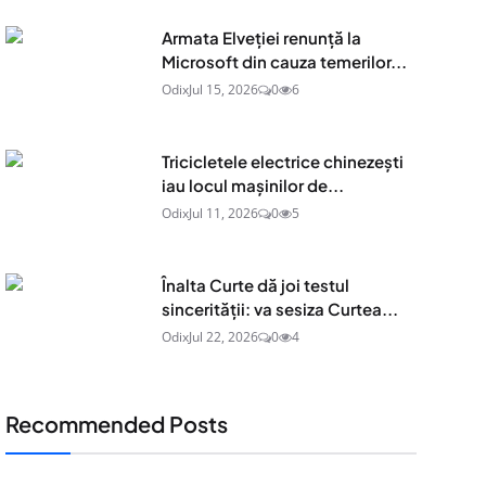
Armata Elveției renunță la
Microsoft din cauza temerilor...
Odix
Jul 15, 2026
0
6
Tricicletele electrice chinezești
iau locul mașinilor de...
Odix
Jul 11, 2026
0
5
Înalta Curte dă joi testul
sincerității: va sesiza Curtea...
Odix
Jul 22, 2026
0
4
Recommended Posts