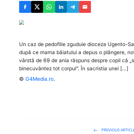
Un caz de pedofilie zguduie dioceza Ugento-Santa
după ce mama băiatului a depus o plângere, not
vârstă de 69 de ania răspuns despre copil că „
binecuvântez tot corpul”. În sacristia unei […]
©
G4Media.ro
.
PREVIOUS ARTICL