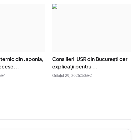
ernic din Japonia,
Consilierii USR din București cer
ecese...
explicații pentru ...
1
Odix
Jul 29, 2026
0
2