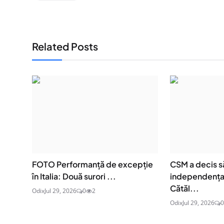
Related Posts
FOTO Performanță de excepție
CSM a decis s
în Italia: Două surori ...
independența 
Cătăl...
Odix
Jul 29, 2026
0
2
Odix
Jul 29, 2026
0