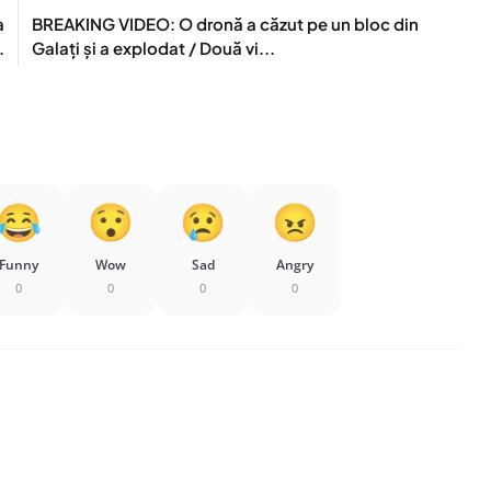
a
BREAKING VIDEO: O dronă a căzut pe un bloc din
.
Galați și a explodat / Două vi...
Funny
Wow
Sad
Angry
0
0
0
0