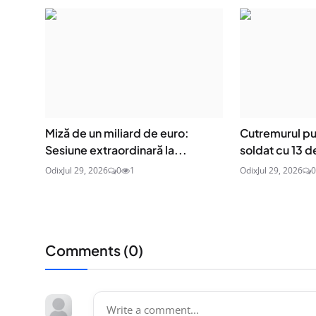
Miză de un miliard de euro:
Cutremurul put
Sesiune extraordinară la...
soldat cu 13 d
Odix
Jul 29, 2026
0
1
Odix
Jul 29, 2026
0
Comments (
0
)