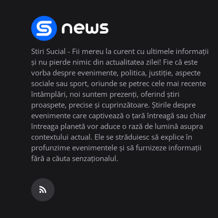
Stiri Sucial - Fii mereu la curent cu ultimele informații
și nu pierde nimic din actualitatea zilei! Fie că este
vorba despre evenimente, politica, justiție, aspecte
sociale sau sport, oriunde se petrec cele mai recente
întâmplări, noi suntem prezenți, oferind știri
proaspete, precise și cuprinzătoare. Știrile despre
evenimente care captivează o țară întreagă sau chiar
întreaga planetă vor aduce o rază de lumină asupra
contextului actual. Ele se străduiesc să explice în
profunzime evenimentele și să furnizeze informații
fără a căuta senzaționalul.