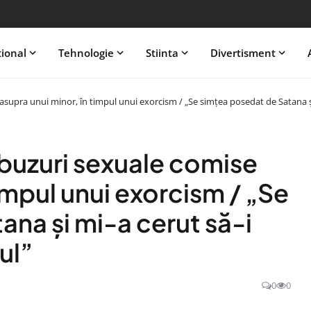
tional
Tehnologie
Stiinta
Divertisment
 asupra unui minor, în timpul unui exorcism / „Se simțea posedat de Satana și
 abuzuri sexuale comise
impul unui exorcism / „Se
na și mi-a cerut să-i
ul”
0
0