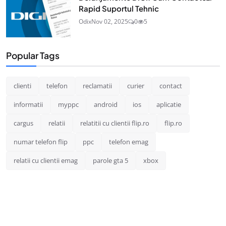
Rapid Suportul Tehnic
Odix
Nov 02, 2025
0
5
Popular Tags
clienti
telefon
reclamatii
curier
contact
informatii
myppc
android
ios
aplicatie
cargus
relatii
relatitii cu clientii flip.ro
flip.ro
numar telefon flip
ppc
telefon emag
relatii cu clientii emag
parole gta 5
xbox