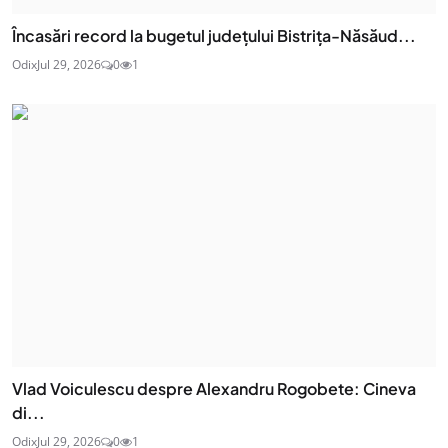
Încasări record la bugetul județului Bistrița-Năsăud...
Odix
Jul 29, 2026
0
1
Vlad Voiculescu despre Alexandru Rogobete: Cineva
di...
Odix
Jul 29, 2026
0
1