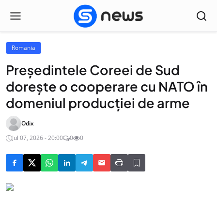
Romania
Preşedintele Coreei de Sud
doreşte o cooperare cu NATO în
domeniul producţiei de arme
Odix
Jul 07, 2026 - 20:00
0
0