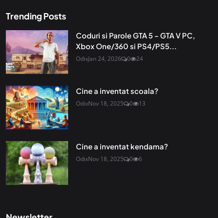
Trending Posts
Coduri si Parole GTA 5 – GTA V PC,
Xbox One/360 si PS4/PS5...
Odix
Jan 24, 2026
0
24
Cine a inventat scoala?
Odix
Nov 18, 2025
0
13
Cine a inventat kendama?
Odix
Nov 18, 2025
0
6
Newsletter