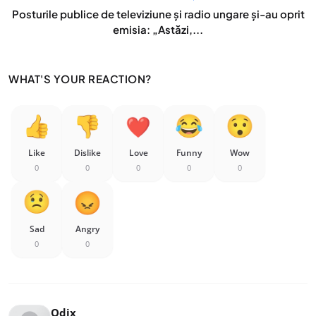
Posturile publice de televiziune şi radio ungare și-au oprit
emisia: „Astăzi,...
WHAT'S YOUR REACTION?
Like
Dislike
Love
Funny
Wow
0
0
0
0
0
Sad
Angry
0
0
Odix