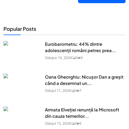
Popular Posts
Eurobarometru: 44% dintre
adolescenţii români petrec prea...
Odix
Jun 16, 2026
0
9
Oana Gheorghiu: Nicușor Dan a greșit
când a desemnat un...
Odix
Jul 11, 2026
0
7
Armata Elveției renunță la Microsoft
din cauza temerilor...
Odix
Jul 15, 2026
0
6