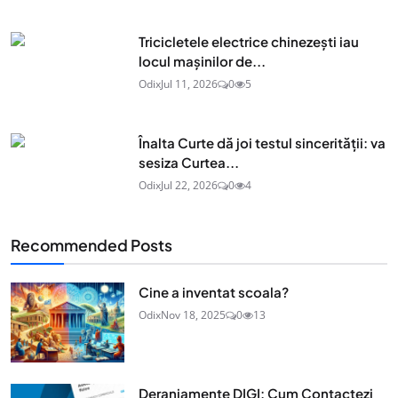
Tricicletele electrice chinezești iau
locul mașinilor de...
Odix
Jul 11, 2026
0
5
Înalta Curte dă joi testul sincerității: va
sesiza Curtea...
Odix
Jul 22, 2026
0
4
Recommended Posts
Cine a inventat scoala?
Odix
Nov 18, 2025
0
13
Deranjamente DIGI: Cum Contactezi