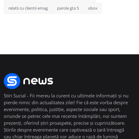
relatii cu clientii emag
parole gta 5
xbox
Stiri Sucial - Fii mereu la curent cu ultimele informații și nu
pierde nimic din actualitatea zilei! Fie că este vorba despre
evenimente, politica, justiție, aspecte sociale sau sport,
oriunde se petrec cele mai recente întâmplări, noi suntem
prezenți, oferind știri proaspete, precise și cuprinzătoare.
Știrile despre evenimente care captivează o țară întreagă
sau chiar întreaga planetă vor aduce o rază de lumină