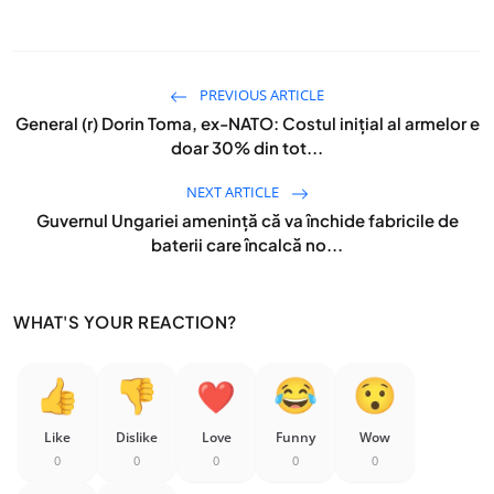
PREVIOUS ARTICLE
General (r) Dorin Toma, ex-NATO: Costul inițial al armelor e
doar 30% din tot...
NEXT ARTICLE
Guvernul Ungariei amenință că va închide fabricile de
baterii care încalcă no...
WHAT'S YOUR REACTION?
Like
Dislike
Love
Funny
Wow
0
0
0
0
0