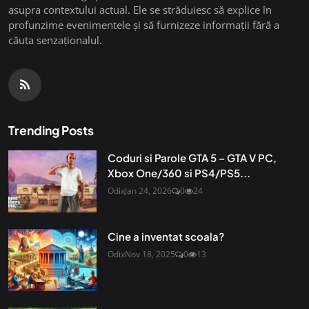
asupra contextului actual. Ele se străduiesc să explice în
profunzime evenimentele și să furnizeze informații fără a
căuta senzaționalul.
Trending Posts
Coduri si Parole GTA 5 – GTA V PC,
Xbox One/360 si PS4/PS5...
Odix
Jan 24, 2026
0
24
Cine a inventat scoala?
Odix
Nov 18, 2025
0
13