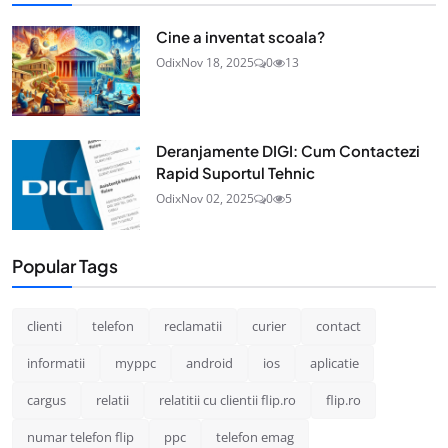
Cine a inventat scoala?
Odix
Nov 18, 2025
0
13
Deranjamente DIGI: Cum Contactezi
Rapid Suportul Tehnic
Odix
Nov 02, 2025
0
5
Popular Tags
clienti
telefon
reclamatii
curier
contact
informatii
myppc
android
ios
aplicatie
cargus
relatii
relatitii cu clientii flip.ro
flip.ro
numar telefon flip
ppc
telefon emag