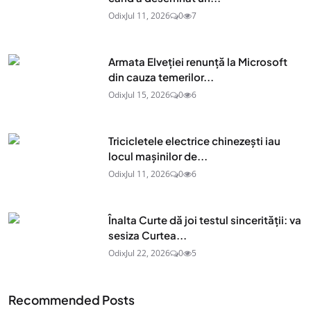
Odix
Jul 11, 2026
0
7
Armata Elveției renunță la Microsoft
din cauza temerilor...
Odix
Jul 15, 2026
0
6
Tricicletele electrice chinezești iau
locul mașinilor de...
Odix
Jul 11, 2026
0
6
Înalta Curte dă joi testul sincerității: va
sesiza Curtea...
Odix
Jul 22, 2026
0
5
Recommended Posts