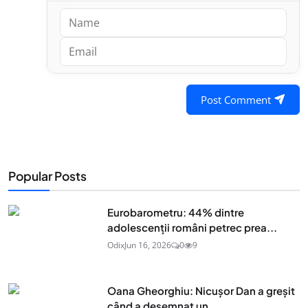
Post Comment
Popular Posts
Eurobarometru: 44% dintre
adolescenţii români petrec prea...
Odix
Jun 16, 2026
0
9
Oana Gheorghiu: Nicușor Dan a greșit
când a desemnat un...