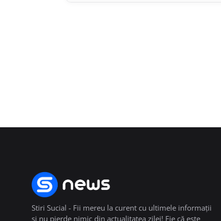
Stiri Sucial - Fii mereu la curent cu ultimele informații
și nu pierde nimic din actualitatea zilei! Fie că este