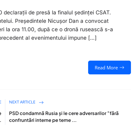
 declarații de presă la finalul ședinței CSAT.
ntelui. Președintele Nicușor Dan a convocat
eri la ora 11.00, după ce o dronă rusească s-a
ă precedent al evenimentului impune […]
Read More
E
NEXT ARTICLE
e
PSD condamnă Rusia și le cere adversarilor ”fără
.
confruntări interne pe teme ...