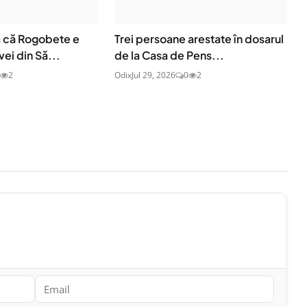
ă că Rogobete e
Trei persoane arestate în dosarul
ei din Să...
de la Casa de Pens...
2
Odix
Jul 29, 2026
0
2