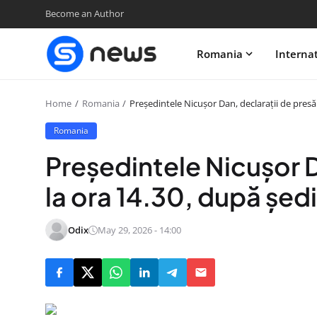
Become an Author
Romania
Interna
Home
Romania
Președintele Nicușor Dan, declarații de presă
Romania
Președintele Nicușor D
la ora 14.30, după șed
Odix
May 29, 2026 - 14:00