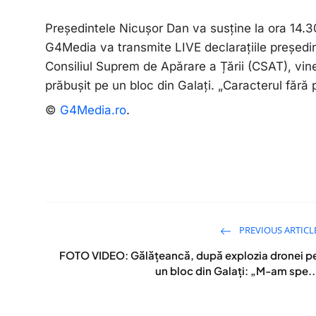
Președintele Nicușor Dan va susține la ora 14.30
G4Media va transmite LIVE declarațiile președi
Consiliul Suprem de Apărare a Țării (CSAT), vin
prăbușit pe un bloc din Galați. „Caracterul făr
©
G4Media.ro
.
PREVIOUS ARTICL
FOTO VIDEO: Gălățeancă, după explozia dronei p
un bloc din Galați: „M-am spe..