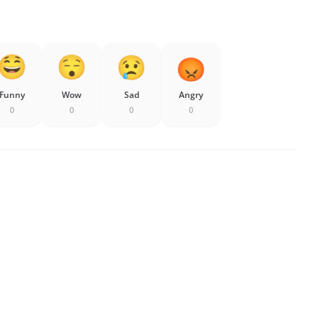
Funny
Wow
Sad
Angry
0
0
0
0