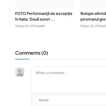
FOTO Performanță de excepție
Bolojan afirm
în Italia: Două surori ...
piromanul grev
Odix
Jul 29, 2026
0
2
Odix
Jul 29, 2026
0
Comments (
0
)