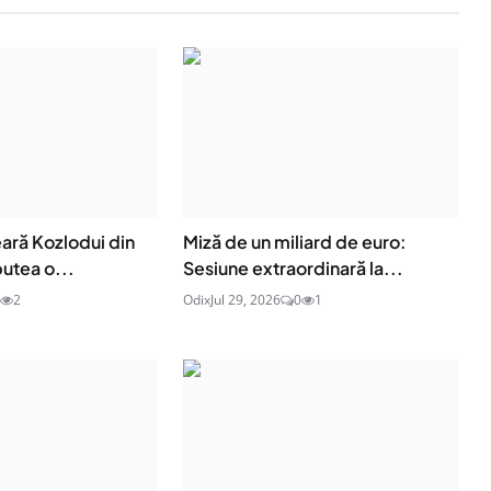
ară Kozlodui din
Miză de un miliard de euro:
putea o...
Sesiune extraordinară la...
2
Odix
Jul 29, 2026
0
1