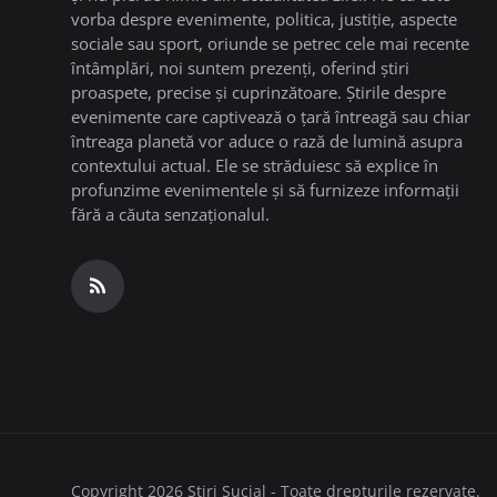
vorba despre evenimente, politica, justiție, aspecte
sociale sau sport, oriunde se petrec cele mai recente
întâmplări, noi suntem prezenți, oferind știri
proaspete, precise și cuprinzătoare. Știrile despre
evenimente care captivează o țară întreagă sau chiar
întreaga planetă vor aduce o rază de lumină asupra
contextului actual. Ele se străduiesc să explice în
profunzime evenimentele și să furnizeze informații
fără a căuta senzaționalul.
Copyright 2026 Stiri Sucial - Toate drepturile rezervate.