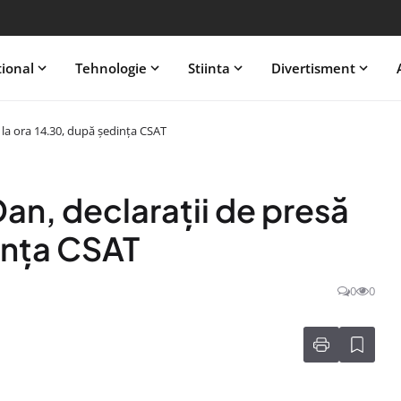
tional
Tehnologie
Stiinta
Divertisment
 la ora 14.30, după ședința CSAT
an, declarații de presă
ința CSAT
0
0