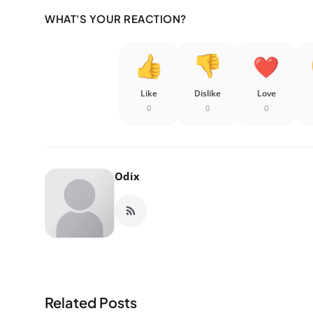
WHAT'S YOUR REACTION?
Like
Dislike
Love
0
0
0
Odix
Related Posts