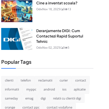
Cine a inventat scoala?
Odix
Nov 18, 2025
0
13
Deranjamente DIGI: Cum
Contactezi Rapid Suportul
Tehnic
Odix
Nov 02, 2025
0
5
Popular Tags
clienti
telefon
reclamatii
curier
contact
informatii
myppc
android
ios
aplicatie
sameday
emag
digi
relatii cu clientii digi
orange
contact ppc
contact vodafone