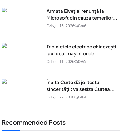
Armata Elveției renunță la
Microsoft din cauza temerilor...
Odix
Jul 15, 2026
0
6
Tricicletele electrice chinezești
iau locul mașinilor de...
Odix
Jul 11, 2026
0
5
Înalta Curte dă joi testul
sincerității: va sesiza Curtea...
Odix
Jul 22, 2026
0
4
Recommended Posts