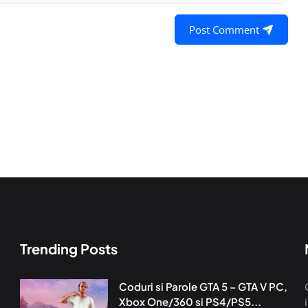
Post Comment
Trending Posts
Coduri si Parole GTA 5 – GTA V PC,
Xbox One/360 si PS4/PS5...