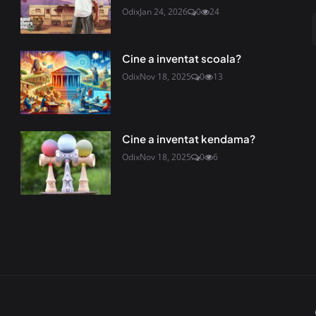
Odix
Jan 24, 2026
0
24
Cine a inventat scoala?
Odix
Nov 18, 2025
0
13
Cine a inventat kendama?
Odix
Nov 18, 2025
0
6