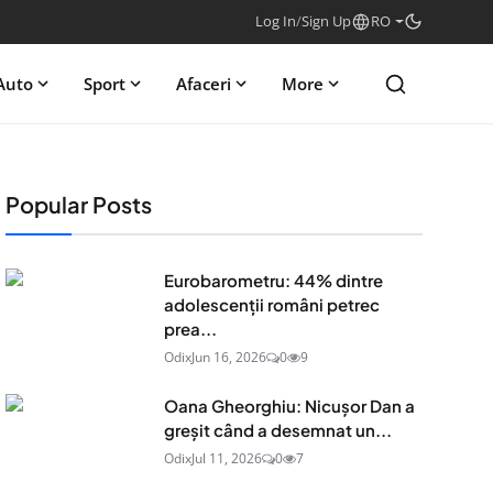
Log In
/
Sign Up
RO
Auto
Sport
Afaceri
More
Popular Posts
Eurobarometru: 44% dintre
adolescenţii români petrec
prea...
Odix
Jun 16, 2026
0
9
Oana Gheorghiu: Nicușor Dan a
greșit când a desemnat un...
Odix
Jul 11, 2026
0
7