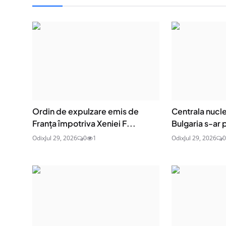
Ordin de expulzare emis de
Centrala nucle
Franța împotriva Xeniei F...
Bulgaria s-ar 
Odix
Jul 29, 2026
0
1
Odix
Jul 29, 2026
0