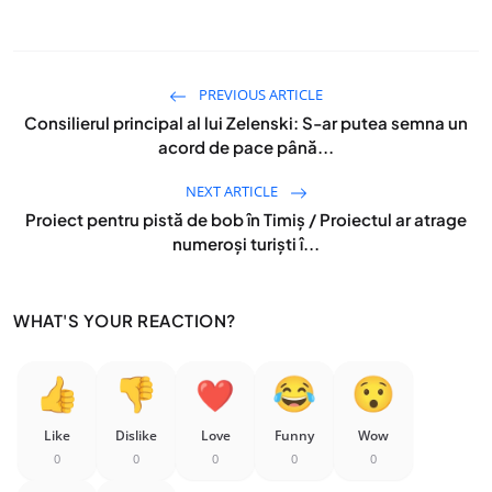
PREVIOUS ARTICLE
Consilierul principal al lui Zelenski: S-ar putea semna un
acord de pace până...
NEXT ARTICLE
Proiect pentru pistă de bob în Timiș / Proiectul ar atrage
numeroși turiști î...
WHAT'S YOUR REACTION?
Like
Dislike
Love
Funny
Wow
0
0
0
0
0