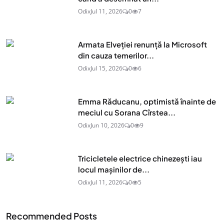
Odix
Jul 11, 2026
0
7
Armata Elveției renunță la Microsoft
din cauza temerilor...
Odix
Jul 15, 2026
0
6
Emma Răducanu, optimistă înainte de
meciul cu Sorana Cîrstea...
Odix
Jun 10, 2026
0
9
Tricicletele electrice chinezești iau
locul mașinilor de...
Odix
Jul 11, 2026
0
5
Recommended Posts