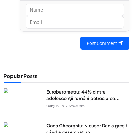
Post Comment
Popular Posts
Eurobarometru: 44% dintre
adolescenţii români petrec prea...
Odix
Jun 16, 2026
0
9
Oana Gheorghiu: Nicușor Dan a greșit
când a desemnat un...