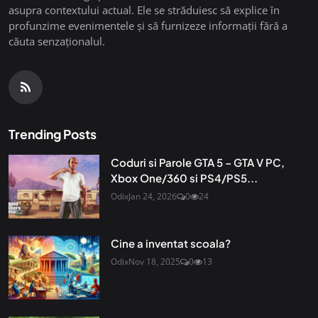
asupra contextului actual. Ele se străduiesc să explice în
profunzime evenimentele și să furnizeze informații fără a
căuta senzaționalul.
Trending Posts
Coduri si Parole GTA 5 – GTA V PC,
Xbox One/360 si PS4/PS5...
Odix
Jan 24, 2026
0
24
Cine a inventat scoala?
Odix
Nov 18, 2025
0
13