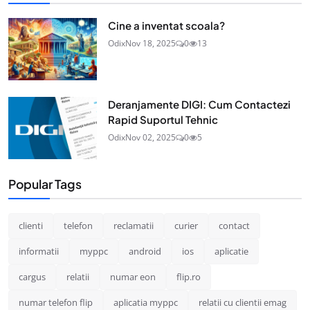
Cine a inventat scoala?
Odix
Nov 18, 2025
0
13
Deranjamente DIGI: Cum Contactezi
Rapid Suportul Tehnic
Odix
Nov 02, 2025
0
5
Popular Tags
clienti
telefon
reclamatii
curier
contact
informatii
myppc
android
ios
aplicatie
cargus
relatii
numar eon
flip.ro
numar telefon flip
aplicatia myppc
relatii cu clientii emag