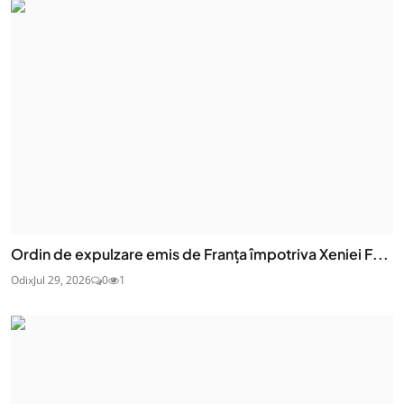
Ordin de expulzare emis de Franța împotriva Xeniei F...
Odix
Jul 29, 2026
0
1