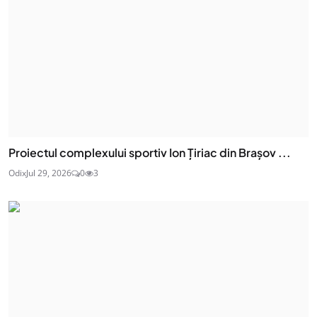
Proiectul complexului sportiv Ion Țiriac din Brașov ...
Odix
Jul 29, 2026
0
3