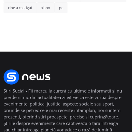
cine a castigat
xbox
pc
Stiri Sucial - Fii mereu la curent cu ultimele informații și nu
pierde nimic din actualitatea zilei! Fie că este vorba despre
evenimente, politica, justiție, aspecte sociale sau sport,
oriunde se petrec cele mai recente întâmplări, noi suntem
prezenți, oferind știri proaspete, precise și cuprinzătoare.
Știrile despre evenimente care captivează o țară întreagă
sau chiar întreaga planetă vor aduce o rază de lumină