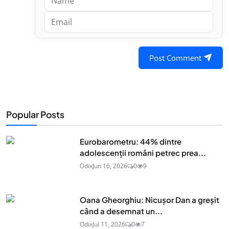
Post Comment
Popular Posts
Eurobarometru: 44% dintre
adolescenţii români petrec prea...
Odix
Jun 16, 2026
0
9
Oana Gheorghiu: Nicușor Dan a greșit
când a desemnat un...
Odix
Jul 11, 2026
0
7