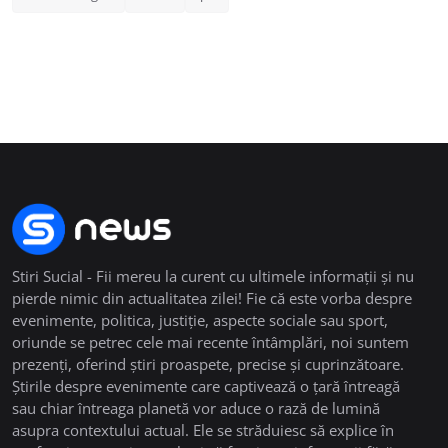
Stiri Sucial - Fii mereu la curent cu ultimele informații și nu
pierde nimic din actualitatea zilei! Fie că este vorba despre
evenimente, politica, justiție, aspecte sociale sau sport,
oriunde se petrec cele mai recente întâmplări, noi suntem
prezenți, oferind știri proaspete, precise și cuprinzătoare.
Știrile despre evenimente care captivează o țară întreagă
sau chiar întreaga planetă vor aduce o rază de lumină
asupra contextului actual. Ele se străduiesc să explice în