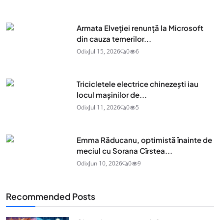
Armata Elveției renunță la Microsoft
din cauza temerilor...
Odix
Jul 15, 2026
0
6
Tricicletele electrice chinezești iau
locul mașinilor de...
Odix
Jul 11, 2026
0
5
Emma Răducanu, optimistă înainte de
meciul cu Sorana Cîrstea...
Odix
Jun 10, 2026
0
9
Recommended Posts