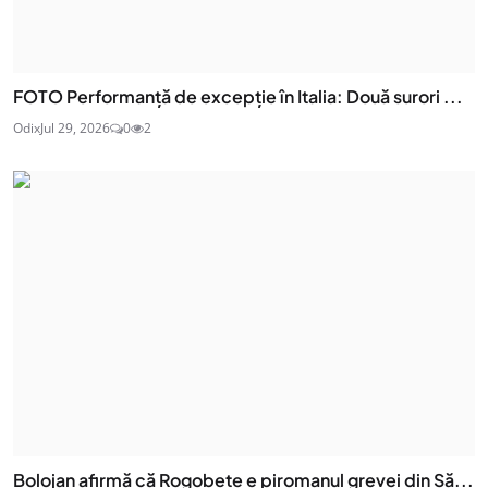
FOTO Performanță de excepție în Italia: Două surori ...
Odix
Jul 29, 2026
0
2
Bolojan afirmă că Rogobete e piromanul grevei din Să...