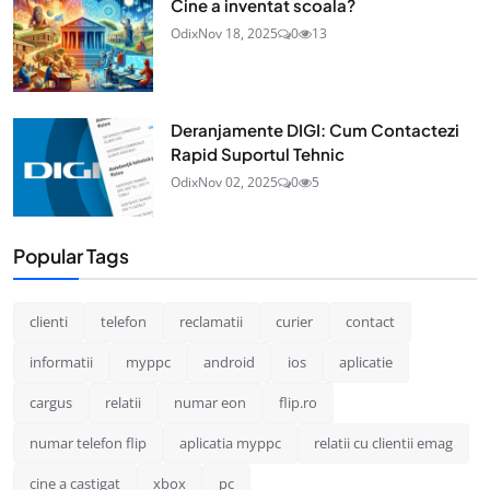
Cine a inventat scoala?
Odix
Nov 18, 2025
0
13
Deranjamente DIGI: Cum Contactezi
Rapid Suportul Tehnic
Odix
Nov 02, 2025
0
5
Popular Tags
clienti
telefon
reclamatii
curier
contact
informatii
myppc
android
ios
aplicatie
cargus
relatii
numar eon
flip.ro
numar telefon flip
aplicatia myppc
relatii cu clientii emag
cine a castigat
xbox
pc