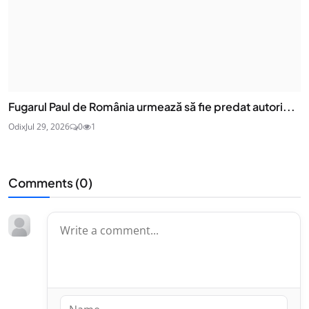
Fugarul Paul de România urmează să fie predat autori...
Odix
Jul 29, 2026
0
1
Comments (
0
)