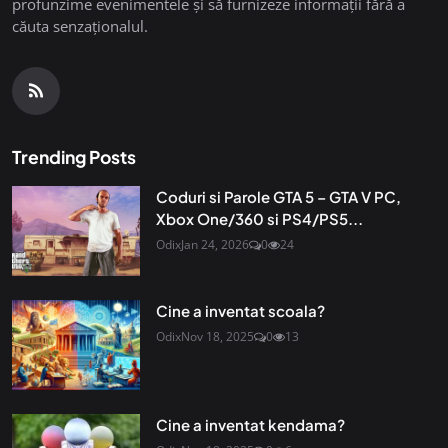
profunzime evenimentele și să furnizeze informații fără a
căuta senzaționalul.
Trending Posts
Coduri si Parole GTA 5 – GTA V PC,
Xbox One/360 si PS4/PS5...
Odix
Jan 24, 2026
0
24
Cine a inventat scoala?
Odix
Nov 18, 2025
0
13
Cine a inventat kendama?