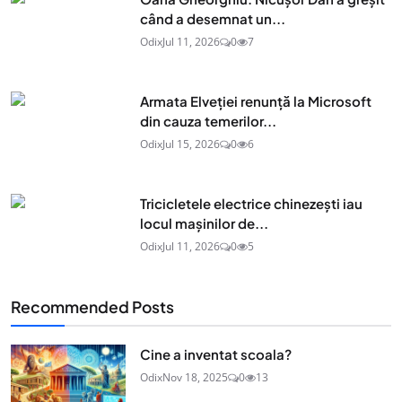
când a desemnat un...
Odix
Jul 11, 2026
0
7
Armata Elveției renunță la Microsoft
din cauza temerilor...
Odix
Jul 15, 2026
0
6
Tricicletele electrice chinezești iau
locul mașinilor de...
Odix
Jul 11, 2026
0
5
Recommended Posts
Cine a inventat scoala?
Odix
Nov 18, 2025
0
13