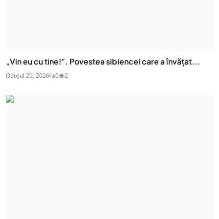
„Vin eu cu tine!”. Povestea sibiencei care a învățat...
Odix
Jul 29, 2026
0
2