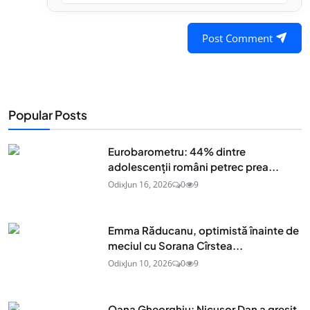
Post Comment
Popular Posts
Eurobarometru: 44% dintre
adolescenţii români petrec prea...
Odix
Jun 16, 2026
0
9
Emma Răducanu, optimistă înainte de
meciul cu Sorana Cîrstea...
Odix
Jun 10, 2026
0
9
Oana Gheorghiu: Nicușor Dan a greșit