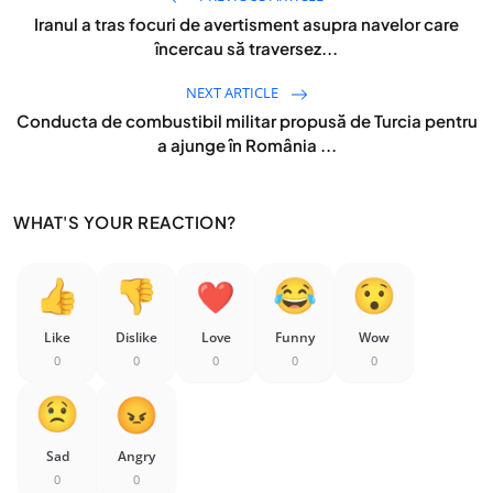
Iranul a tras focuri de avertisment asupra navelor care
încercau să traversez...
NEXT ARTICLE
Conducta de combustibil militar propusă de Turcia pentru
a ajunge în România ...
WHAT'S YOUR REACTION?
Like
Dislike
Love
Funny
Wow
0
0
0
0
0
Sad
Angry
0
0