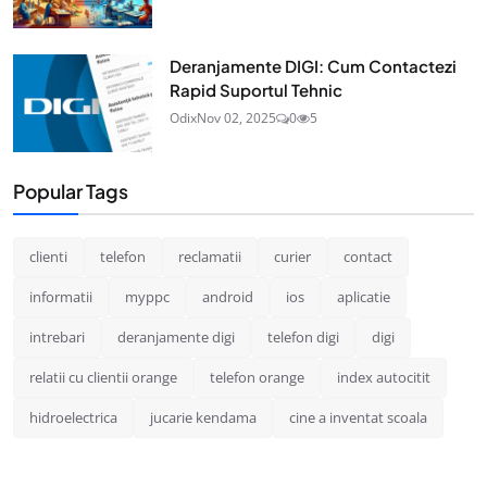
Deranjamente DIGI: Cum Contactezi
Rapid Suportul Tehnic
Odix
Nov 02, 2025
0
5
Popular Tags
clienti
telefon
reclamatii
curier
contact
informatii
myppc
android
ios
aplicatie
intrebari
deranjamente digi
telefon digi
digi
relatii cu clientii orange
telefon orange
index autocitit
hidroelectrica
jucarie kendama
cine a inventat scoala