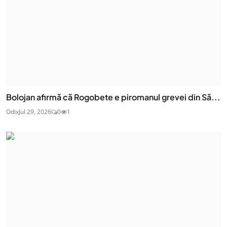
Bolojan afirmă că Rogobete e piromanul grevei din Să...
Odix
Jul 29, 2026
0
1