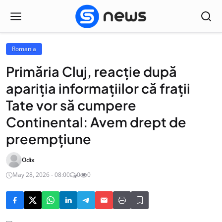
Romania
Primăria Cluj, reacție după
apariția informațiilor că frații
Tate vor să cumpere
Continental: Avem drept de
preempțiune
Odix
May 28, 2026 - 08:00
0
0