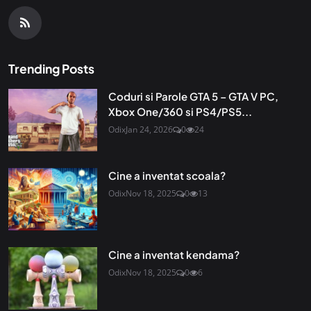
Trending Posts
Coduri si Parole GTA 5 – GTA V PC,
Xbox One/360 si PS4/PS5...
Odix
Jan 24, 2026
0
24
Cine a inventat scoala?
Odix
Nov 18, 2025
0
13
Cine a inventat kendama?
Odix
Nov 18, 2025
0
6