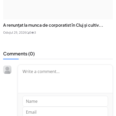
A renunțat la munca de corporatist în Cluj și cultiv...
Odix
Jul 29, 2026
0
3
Comments (
0
)