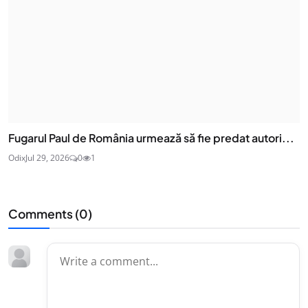
Fugarul Paul de România urmează să fie predat autori...
Odix
Jul 29, 2026
0
1
Comments (
0
)