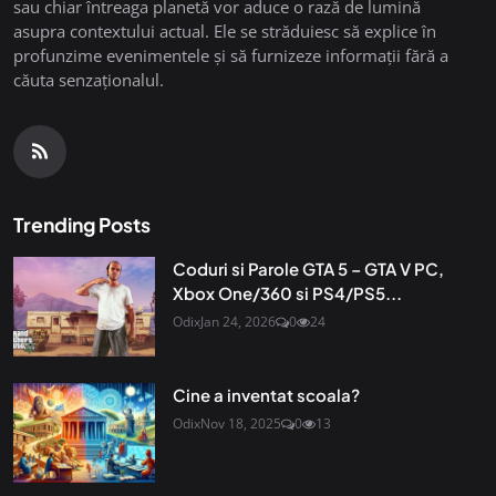
sau chiar întreaga planetă vor aduce o rază de lumină
asupra contextului actual. Ele se străduiesc să explice în
profunzime evenimentele și să furnizeze informații fără a
căuta senzaționalul.
Trending Posts
Coduri si Parole GTA 5 – GTA V PC,
Xbox One/360 si PS4/PS5...
Odix
Jan 24, 2026
0
24
Cine a inventat scoala?
Odix
Nov 18, 2025
0
13