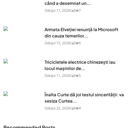
când a desemnat un...
Odix
Jul 11, 2026
0
7
Armata Elveției renunță la Microsoft
din cauza temerilor...
Odix
Jul 15, 2026
0
6
Tricicletele electrice chinezești iau
locul mașinilor de...
Odix
Jul 11, 2026
0
5
Înalta Curte dă joi testul sincerității: va
sesiza Curtea...
Odix
Jul 22, 2026
0
4
Recommended Posts