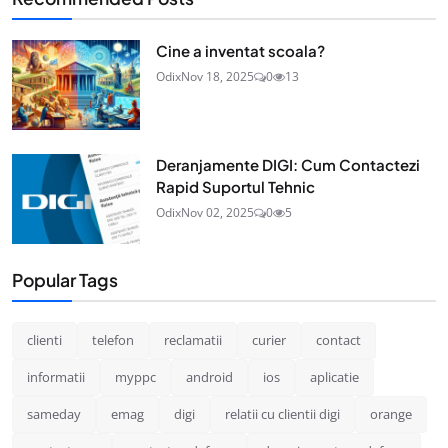
Cine a inventat scoala?
Odix
Nov 18, 2025
0
13
Deranjamente DIGI: Cum Contactezi
Rapid Suportul Tehnic
Odix
Nov 02, 2025
0
5
Popular Tags
clienti
telefon
reclamatii
curier
contact
informatii
myppc
android
ios
aplicatie
sameday
emag
digi
relatii cu clientii digi
orange