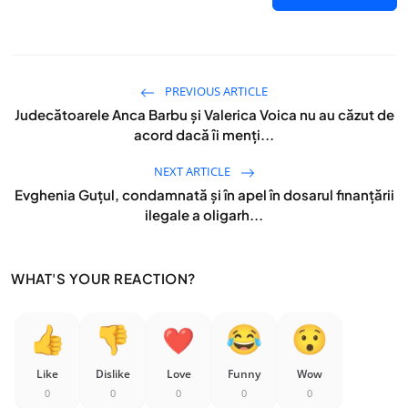
PREVIOUS ARTICLE
Judecătoarele Anca Barbu și Valerica Voica nu au căzut de
acord dacă îi menți...
NEXT ARTICLE
Evghenia Guțul, condamnată și în apel în dosarul finanțării
ilegale a oligarh...
WHAT'S YOUR REACTION?
Like
Dislike
Love
Funny
Wow
0
0
0
0
0