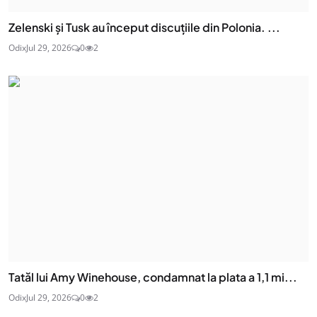
Zelenski și Tusk au început discuțiile din Polonia. ...
Odix
Jul 29, 2026
0
2
Tatăl lui Amy Winehouse, condamnat la plata a 1,1 mi...
Odix
Jul 29, 2026
0
2