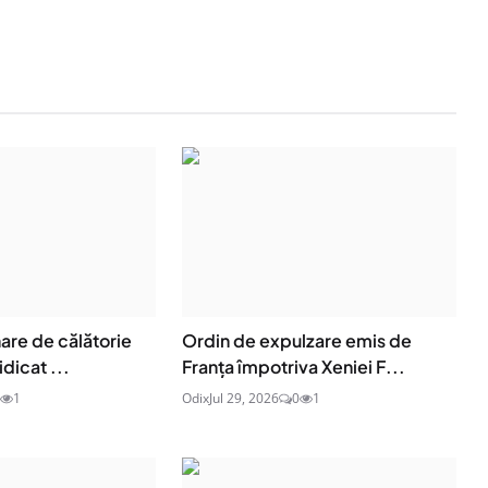
are de călătorie
Ordin de expulzare emis de
idicat ...
Franța împotriva Xeniei F...
1
Odix
Jul 29, 2026
0
1