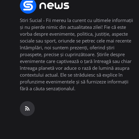
Stiri Sucial - Fii mereu la curent cu ultimele informații
și nu pierde nimic din actualitatea zilei! Fie că este
vorba despre evenimente, politica, justiție, aspecte
sociale sau sport, oriunde se petrec cele mai recente
întâmplări, noi suntem prezenți, oferind știri
proaspete, precise și cuprinzătoare. Știrile despre
evenimente care captivează o țară întreagă sau chiar
întreaga planetă vor aduce o rază de lumină asupra
contextului actual. Ele se străduiesc să explice în
profunzime evenimentele și să furnizeze informații
fără a căuta senzaționalul.