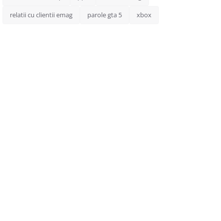
relatii cu clientii emag
parole gta 5
xbox