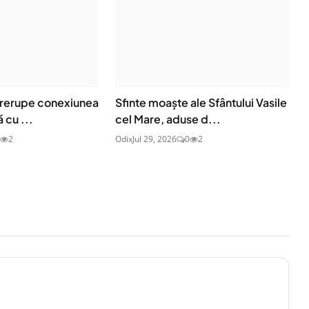
ntrerupe conexiunea
Sfinte moaşte ale Sfântului Vasile
 cu ...
cel Mare, aduse d...
2
Odix
Jul 29, 2026
0
2