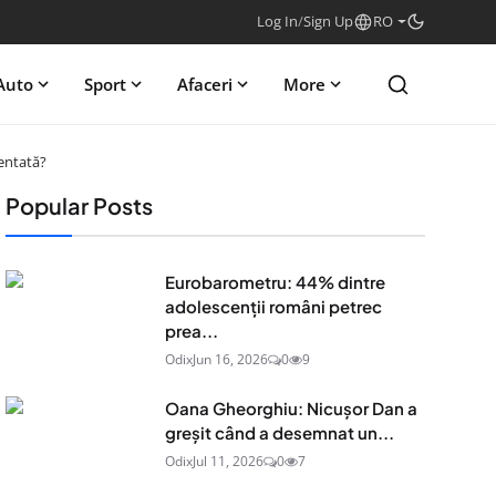
Log In
/
Sign Up
RO
Auto
Sport
Afaceri
More
ventată?
Popular Posts
Eurobarometru: 44% dintre
adolescenţii români petrec
prea...
Odix
Jun 16, 2026
0
9
Oana Gheorghiu: Nicușor Dan a
greșit când a desemnat un...
Odix
Jul 11, 2026
0
7