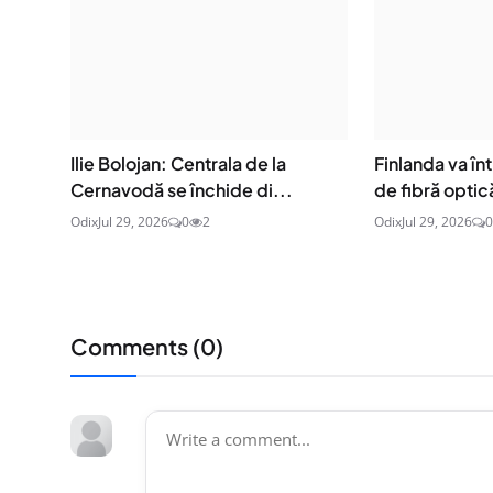
Ilie Bolojan: Centrala de la
Finlanda va î
Cernavodă se închide di...
de fibră optică
Odix
Jul 29, 2026
0
2
Odix
Jul 29, 2026
0
Comments (
0
)