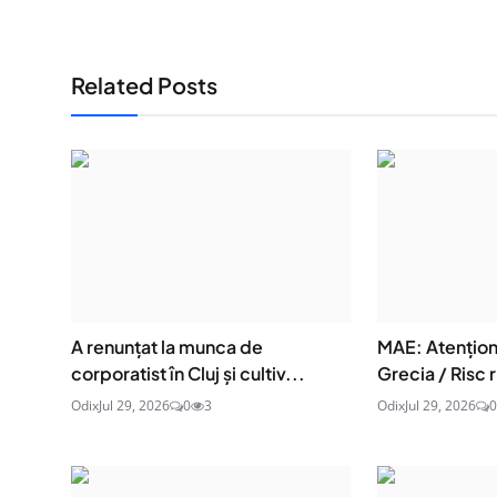
Related Posts
A renunțat la munca de
MAE: Atenţion
corporatist în Cluj și cultiv...
Grecia / Risc r
Odix
Jul 29, 2026
0
3
Odix
Jul 29, 2026
0