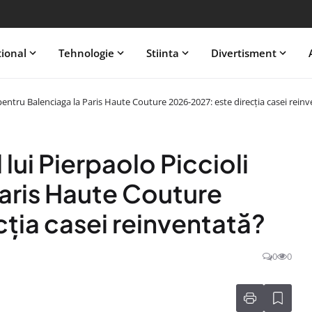
tional
Tehnologie
Stiinta
Divertisment
 pentru Balenciaga la Paris Haute Couture 2026-2027: este direcția casei rein
lui Pierpaolo Piccioli
Paris Haute Couture
ția casei reinventată?
0
0