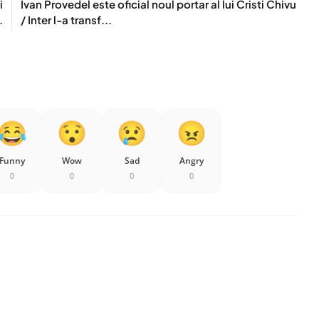
i
Ivan Provedel este oficial noul portar al lui Cristi Chivu
.
/ Inter l-a transf...
Funny
Wow
Sad
Angry
0
0
0
0