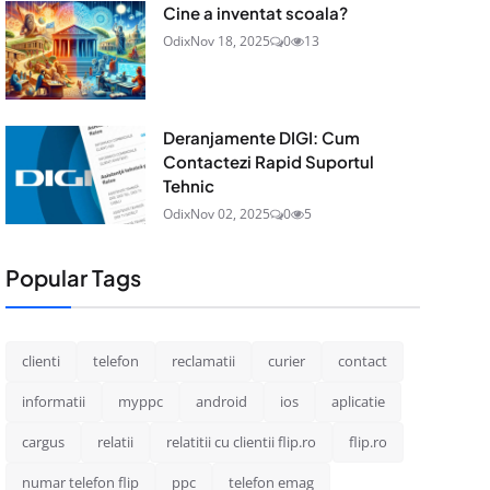
Cine a inventat scoala?
Odix
Nov 18, 2025
0
13
Deranjamente DIGI: Cum
Contactezi Rapid Suportul
Tehnic
Odix
Nov 02, 2025
0
5
Popular Tags
clienti
telefon
reclamatii
curier
contact
informatii
myppc
android
ios
aplicatie
cargus
relatii
relatitii cu clientii flip.ro
flip.ro
numar telefon flip
ppc
telefon emag