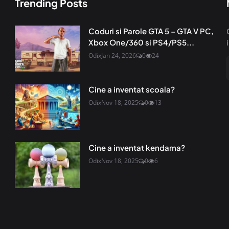
Trending Posts
Coduri si Parole GTA 5 – GTA V PC,
Xbox One/360 si PS4/PS5...
Odix
Jan 24, 2026
0
24
Cine a inventat scoala?
Odix
Nov 18, 2025
0
13
Cine a inventat kendama?
Odix
Nov 18, 2025
0
6