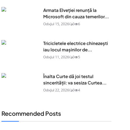
Armata Elveției renunță la
Microsoft din cauza temerilor...
Odix
Jul 15, 2026
0
6
Tricicletele electrice chinezești
iau locul mașinilor de...
Odix
Jul 11, 2026
0
5
Înalta Curte dă joi testul
sincerității: va sesiza Curtea...
Odix
Jul 22, 2026
0
4
Recommended Posts