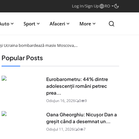
Log In
/
Sign Up
RO
Auto
Sport
Afaceri
More
, deși Ucraina bombardează masiv Moscova,...
Popular Posts
Eurobarometru: 44% dintre
adolescenţii români petrec
prea...
Odix
Jun 16, 2026
0
9
Oana Gheorghiu: Nicușor Dan a
greșit când a desemnat un...
Odix
Jul 11, 2026
0
7