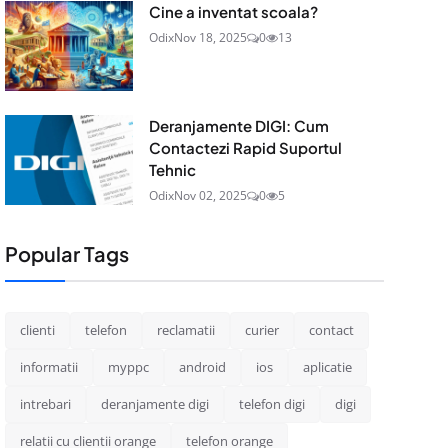
Cine a inventat scoala?
Odix
Nov 18, 2025
0
13
Deranjamente DIGI: Cum
Contactezi Rapid Suportul
Tehnic
Odix
Nov 02, 2025
0
5
Popular Tags
clienti
telefon
reclamatii
curier
contact
informatii
myppc
android
ios
aplicatie
intrebari
deranjamente digi
telefon digi
digi
relatii cu clientii orange
telefon orange