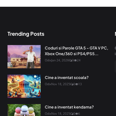
Trending Posts
Coduri si Parole GTA 5 – GTA V PC,
Xbox One/360 si PS4/PS5...
Odix
Jan 24, 2026
0
24
Cine a inventat scoala?
Odix
Nov 18, 2025
0
13
Cine a inventat kendama?
Odix
Nov 18, 2025
0
6