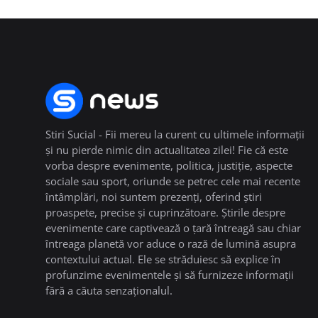
Stiri Sucial - Fii mereu la curent cu ultimele informații
și nu pierde nimic din actualitatea zilei! Fie că este
vorba despre evenimente, politica, justiție, aspecte
sociale sau sport, oriunde se petrec cele mai recente
întâmplări, noi suntem prezenți, oferind știri
proaspete, precise și cuprinzătoare. Știrile despre
evenimente care captivează o țară întreagă sau chiar
întreaga planetă vor aduce o rază de lumină asupra
contextului actual. Ele se străduiesc să explice în
profunzime evenimentele și să furnizeze informații
fără a căuta senzaționalul.