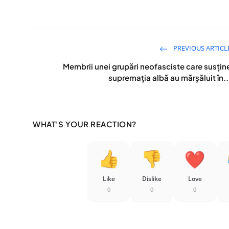
PREVIOUS ARTICL
Membrii unei grupări neofasciste care susțin
supremația albă au mărșăluit în..
WHAT'S YOUR REACTION?
Like
Dislike
Love
0
0
0