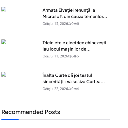
Armata Elveției renunță la
Microsoft din cauza temerilor...
Odix
Jul 15, 2026
0
6
Tricicletele electrice chinezești
iau locul mașinilor de...
Odix
Jul 11, 2026
0
5
Înalta Curte dă joi testul
sincerității: va sesiza Curtea...
Odix
Jul 22, 2026
0
4
Recommended Posts