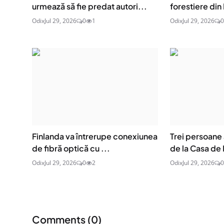
urmează să fie predat autori...
forestiere din 
Odix
Jul 29, 2026
0
1
Odix
Jul 29, 2026
0
Finlanda va întrerupe conexiunea
Trei persoane 
de fibră optică cu ...
de la Casa de 
Odix
Jul 29, 2026
0
2
Odix
Jul 29, 2026
0
Comments (
0
)