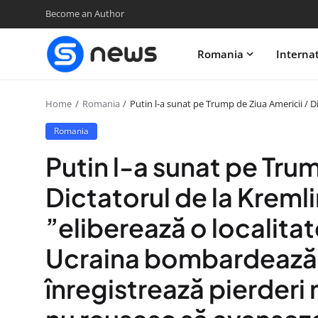
Become an Author
Romania
Interna
Home
Romania
Putin l-a sunat pe Trump de Ziua Americii / D
Romania
Putin l-a sunat pe Trum
Dictatorul de la Kremli
”eliberează o localitat
Ucraina bombardează m
înregistrează pierderi 