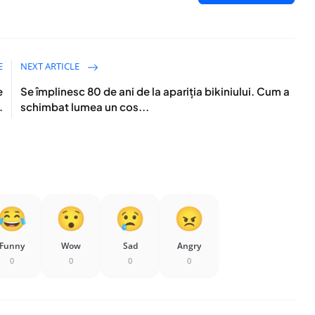
E
NEXT ARTICLE
e
Se împlinesc 80 de ani de la apariția bikiniului. Cum a
.
schimbat lumea un cos...
Funny
Wow
Sad
Angry
0
0
0
0