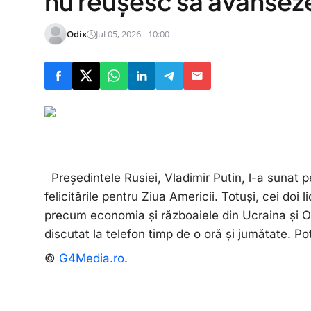
nu reușesc să avansez
Odix
Jul 05, 2026 - 10:00
Președintele Rusiei, Vladimir Putin, l-a sunat p
felicitările pentru Ziua Americii. Totuși, cei doi
precum economia și războaiele din Ucraina și Or
discutat la telefon timp de o oră și jumătate. Pot
©
G4Media.ro
.