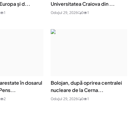
Europa și d...
Universitatea Craiova din ...
1
Odix
Jul 29, 2026
0
1
arestate în dosarul
Bolojan, după oprirea centralei
Pens...
nucleare de la Cerna...
2
Odix
Jul 29, 2026
0
1