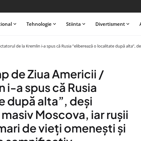
tional
Tehnologie
Stiinta
Divertisment
ictatorul de la Kremlin i-a spus că Rusia ”eliberează o localitate după alta”
p de Ziua Americii /
n i-a spus că Rusia
e după alta”, deși
asiv Moscova, iar rușii
mari de vieți omenești și