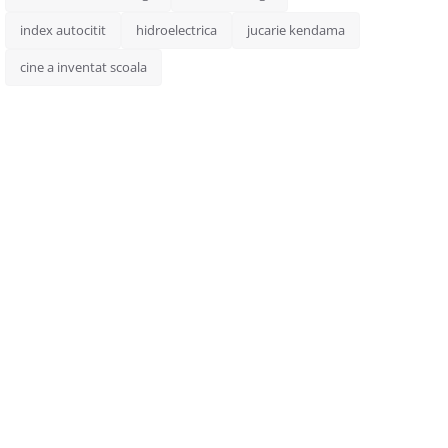
index autocitit
hidroelectrica
jucarie kendama
cine a inventat scoala