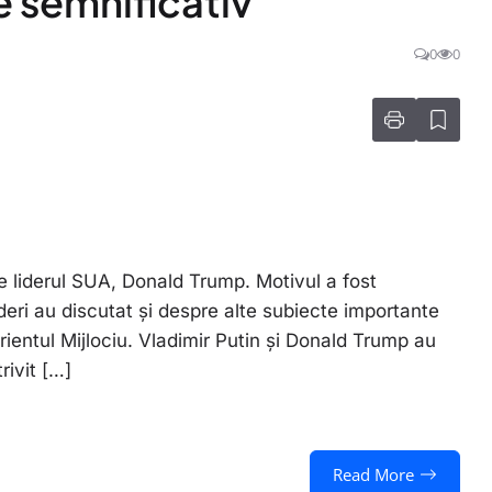
e semnificativ
0
0
e liderul SUA, Donald Trump. Motivul a fost
 lideri au discutat și despre alte subiecte importante
ientul Mijlociu. Vladimir Putin și Donald Trump au
rivit […]
Read More