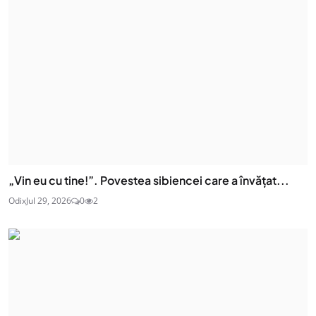
„Vin eu cu tine!”. Povestea sibiencei care a învățat...
Odix
Jul 29, 2026
0
2