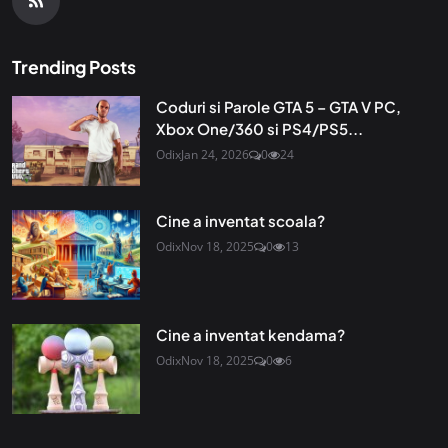
Trending Posts
Coduri si Parole GTA 5 – GTA V PC,
Xbox One/360 si PS4/PS5...
Odix
Jan 24, 2026
0
24
Cine a inventat scoala?
Odix
Nov 18, 2025
0
13
Cine a inventat kendama?
Odix
Nov 18, 2025
0
6