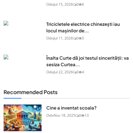
Odix
Jul 15, 2026
0
6
Tricicletele electrice chinezești iau
locul mașinilor de...
Odix
Jul 11, 2026
0
5
Înalta Curte dă joi testul sincerității: va
sesiza Curtea...
Odix
Jul 22, 2026
0
4
Recommended Posts
Cine a inventat scoala?
Odix
Nov 18, 2025
0
13