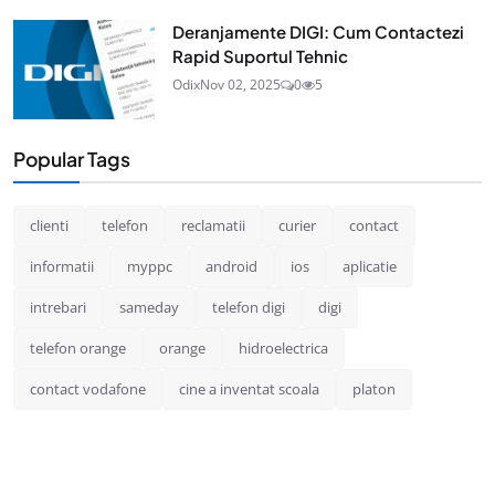
Deranjamente DIGI: Cum Contactezi
Rapid Suportul Tehnic
Odix
Nov 02, 2025
0
5
Popular Tags
clienti
telefon
reclamatii
curier
contact
informatii
myppc
android
ios
aplicatie
intrebari
sameday
telefon digi
digi
telefon orange
orange
hidroelectrica
contact vodafone
cine a inventat scoala
platon