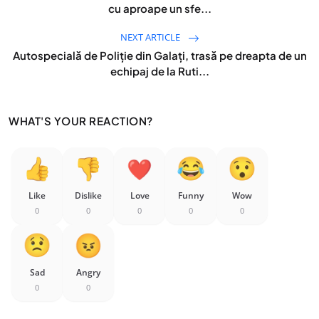
cu aproape un sfe...
NEXT ARTICLE
Autospecială de Poliție din Galați, trasă pe dreapta de un
echipaj de la Ruti...
WHAT'S YOUR REACTION?
Like
Dislike
Love
Funny
Wow
0
0
0
0
0
Sad
Angry
0
0