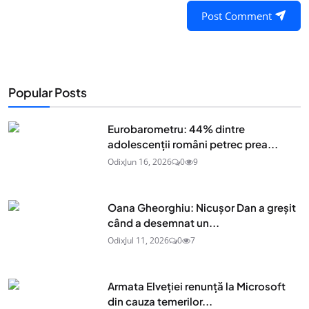
Post Comment
Popular Posts
Eurobarometru: 44% dintre
adolescenţii români petrec prea...
Odix
Jun 16, 2026
0
9
Oana Gheorghiu: Nicușor Dan a greșit
când a desemnat un...
Odix
Jul 11, 2026
0
7
Armata Elveției renunță la Microsoft
din cauza temerilor...