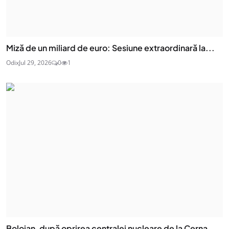
Miză de un miliard de euro: Sesiune extraordinară la...
Odix
Jul 29, 2026
0
1
Bolojan, după oprirea centralei nucleare de la Cerna...