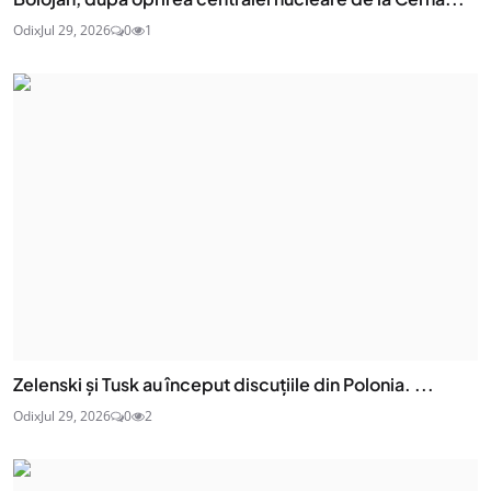
Odix
Jul 29, 2026
0
1
Zelenski și Tusk au început discuțiile din Polonia. ...
Odix
Jul 29, 2026
0
2