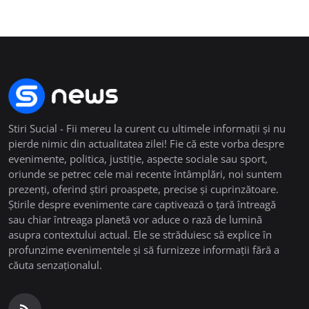
Stiri Sucial - Fii mereu la curent cu ultimele informații și nu
pierde nimic din actualitatea zilei! Fie că este vorba despre
evenimente, politica, justiție, aspecte sociale sau sport,
oriunde se petrec cele mai recente întâmplări, noi suntem
prezenți, oferind știri proaspete, precise și cuprinzătoare.
Știrile despre evenimente care captivează o țară întreagă
sau chiar întreaga planetă vor aduce o rază de lumină
asupra contextului actual. Ele se străduiesc să explice în
profunzime evenimentele și să furnizeze informații fără a
căuta senzaționalul.