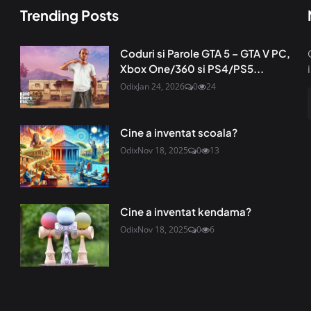
Trending Posts
Coduri si Parole GTA 5 – GTA V PC,
Xbox One/360 si PS4/PS5...
Odix
Jan 24, 2026
0
24
Cine a inventat scoala?
Odix
Nov 18, 2025
0
13
Cine a inventat kendama?
Odix
Nov 18, 2025
0
6