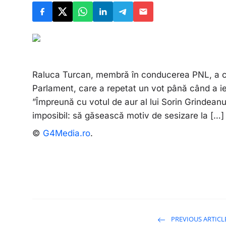
Raluca Turcan, membră în conducerea PNL, a cr
Parlament, care a repetat un vot până când a ieș
”Împreună cu votul de aur al lui Sorin Grindea
imposibil: să găsească motiv de sesizare la […]
©
G4Media.ro
.
PREVIOUS ARTICL