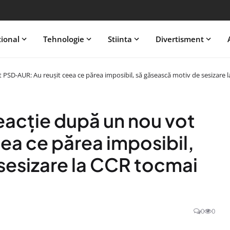
tional
Tehnologie
Stiinta
Divertisment
 PSD-AUR: Au reușit ceea ce părea imposibil, să găsească motiv de sesizare 
eacție după un nou vot
ea ce părea imposibil,
sesizare la CCR tocmai
0
0