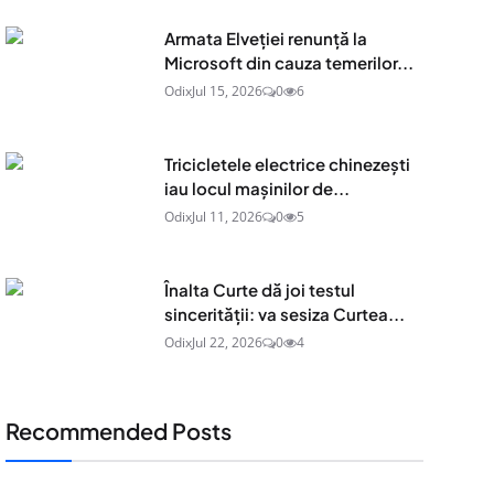
Armata Elveției renunță la
Microsoft din cauza temerilor...
Odix
Jul 15, 2026
0
6
Tricicletele electrice chinezești
iau locul mașinilor de...
Odix
Jul 11, 2026
0
5
Înalta Curte dă joi testul
sincerității: va sesiza Curtea...
Odix
Jul 22, 2026
0
4
Recommended Posts