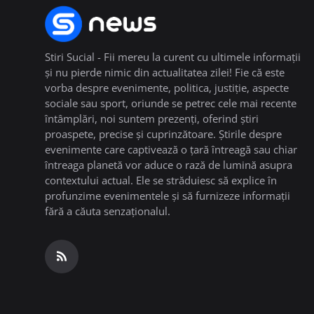
Stiri Sucial - Fii mereu la curent cu ultimele informații
și nu pierde nimic din actualitatea zilei! Fie că este
vorba despre evenimente, politica, justiție, aspecte
sociale sau sport, oriunde se petrec cele mai recente
întâmplări, noi suntem prezenți, oferind știri
proaspete, precise și cuprinzătoare. Știrile despre
evenimente care captivează o țară întreagă sau chiar
întreaga planetă vor aduce o rază de lumină asupra
contextului actual. Ele se străduiesc să explice în
profunzime evenimentele și să furnizeze informații
fără a căuta senzaționalul.