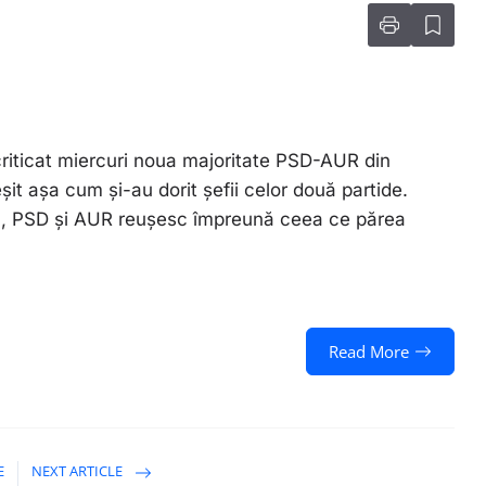
iticat miercuri noua majoritate PSD-AUR din
it așa cum și-au dorit șefii celor două partide.
nu, PSD și AUR reușesc împreună ceea ce părea
Read More
E
NEXT ARTICLE