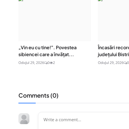
„Vin eu cu tine!”. Povestea
Încasări recor
sibiencei care a învățat...
județului Bist
Odix
Jul 29, 2026
0
2
Odix
Jul 29, 2026
0
Comments (
0
)