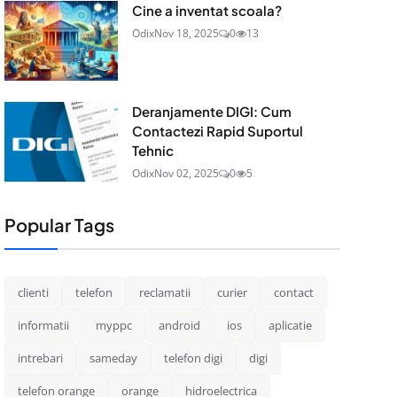
Cine a inventat scoala?
Odix
Nov 18, 2025
0
13
Deranjamente DIGI: Cum
Contactezi Rapid Suportul
Tehnic
Odix
Nov 02, 2025
0
5
Popular Tags
clienti
telefon
reclamatii
curier
contact
informatii
myppc
android
ios
aplicatie
intrebari
sameday
telefon digi
digi
telefon orange
orange
hidroelectrica