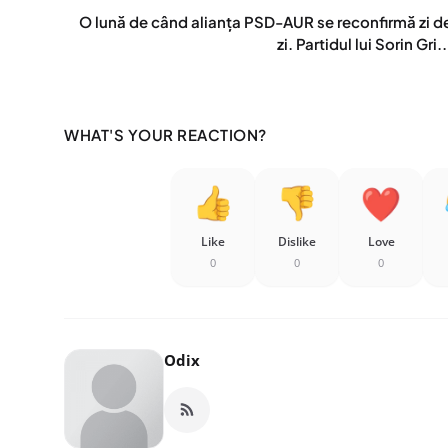
O lună de când alianța PSD-AUR se reconfirmă zi d
zi. Partidul lui Sorin Gri..
WHAT'S YOUR REACTION?
Like
Dislike
Love
0
0
0
Odix