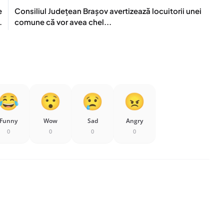
e
Consiliul Județean Braşov avertizează locuitorii unei
.
comune că vor avea chel...
Funny
Wow
Sad
Angry
0
0
0
0