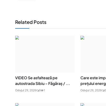
Related Posts
VIDEO Se asfaltează pe
Care este imp
autostrada Sibiu – Făgăraș / ...
prețului energi
Odix
Jul 29, 2026
0
1
Odix
Jul 29, 2026
0