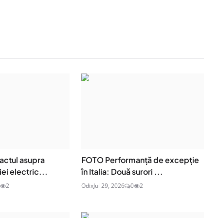
actul asupra
FOTO Performanță de excepție
ei electric...
în Italia: Două surori ...
2
Odix
Jul 29, 2026
0
2