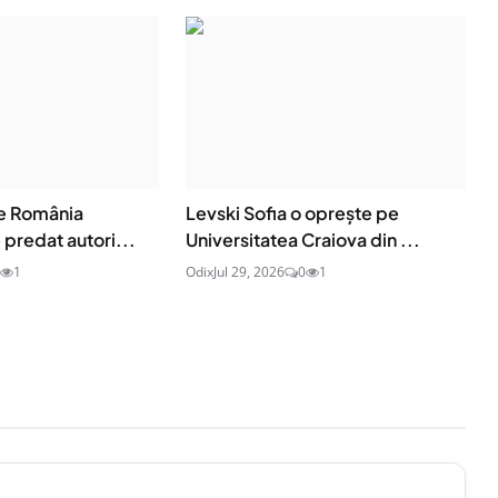
de România
Levski Sofia o oprește pe
 predat autori...
Universitatea Craiova din ...
1
Odix
Jul 29, 2026
0
1