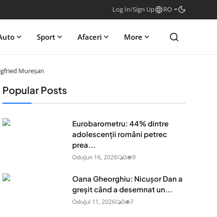
Log In
/
Sign Up
RO
Auto
Sport
Afaceri
More
iegfried Mureșan
Popular Posts
Eurobarometru: 44% dintre
adolescenţii români petrec
prea...
Odix
Jun 16, 2026
0
9
Oana Gheorghiu: Nicușor Dan a
greșit când a desemnat un...
Odix
Jul 11, 2026
0
7