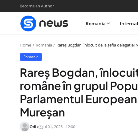
Become an Author
Romania
Interna
Home
Romania
Rareș Bogdan, înlocuit de la șefia delegație
Romania
Rareș Bogdan, înlocuit 
române în grupul Popul
Parlamentul European,
Mureșan
Odix
Jul 01, 2026 - 12:00