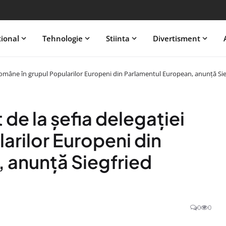
tional
Tehnologie
Stiinta
Divertisment
i române în grupul Popularilor Europeni din Parlamentul European, anunță S
de la șefia delegației
arilor Europeni din
 anunță Siegfried
0
0