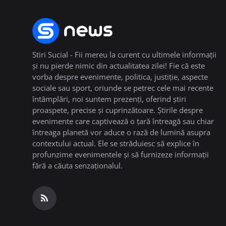
Stiri Sucial - Fii mereu la curent cu ultimele informații
și nu pierde nimic din actualitatea zilei! Fie că este
vorba despre evenimente, politica, justiție, aspecte
sociale sau sport, oriunde se petrec cele mai recente
întâmplări, noi suntem prezenți, oferind știri
proaspete, precise și cuprinzătoare. Știrile despre
evenimente care captivează o țară întreagă sau chiar
întreaga planetă vor aduce o rază de lumină asupra
contextului actual. Ele se străduiesc să explice în
profunzime evenimentele și să furnizeze informații
fără a căuta senzaționalul.