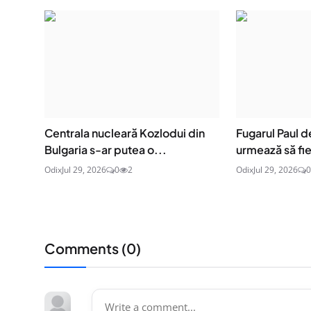
Centrala nucleară Kozlodui din
Fugarul Paul 
Bulgaria s-ar putea o...
urmează să fie
Odix
Jul 29, 2026
0
2
Odix
Jul 29, 2026
0
Comments (
0
)