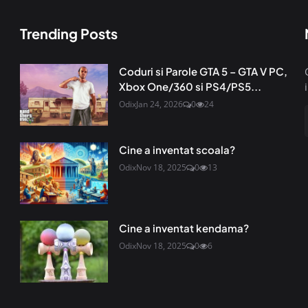
Trending Posts
Coduri si Parole GTA 5 – GTA V PC,
Xbox One/360 si PS4/PS5...
Odix
Jan 24, 2026
0
24
Cine a inventat scoala?
Odix
Nov 18, 2025
0
13
Cine a inventat kendama?
Odix
Nov 18, 2025
0
6