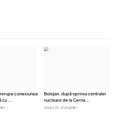
ntrerupe conexiunea
Bolojan, după oprirea centralei
 cu ...
nucleare de la Cerna...
2
Odix
Jul 29, 2026
0
1