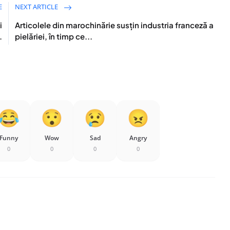
E
NEXT ARTICLE
i
Articolele din marochinărie susțin industria franceză a
.
pielăriei, în timp ce...
Funny
Wow
Sad
Angry
0
0
0
0