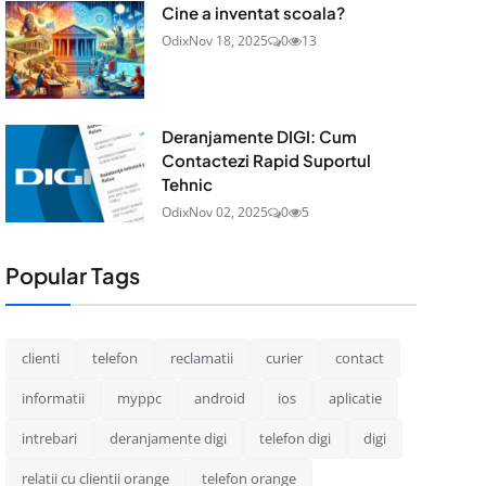
Cine a inventat scoala?
Odix
Nov 18, 2025
0
13
Deranjamente DIGI: Cum
Contactezi Rapid Suportul
Tehnic
Odix
Nov 02, 2025
0
5
Popular Tags
clienti
telefon
reclamatii
curier
contact
informatii
myppc
android
ios
aplicatie
intrebari
deranjamente digi
telefon digi
digi
relatii cu clientii orange
telefon orange