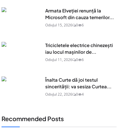
Armata Elveției renunță la
Microsoft din cauza temerilor...
Odix
Jul 15, 2026
0
6
Tricicletele electrice chinezești
iau locul mașinilor de...
Odix
Jul 11, 2026
0
6
Înalta Curte dă joi testul
sincerității: va sesiza Curtea...
Odix
Jul 22, 2026
0
4
Recommended Posts