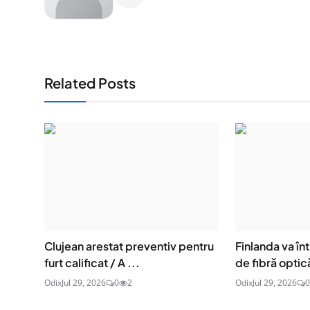
Related Posts
Clujean arestat preventiv pentru
Finlanda va î
furt calificat / A ...
de fibră optică
Odix
Jul 29, 2026
0
2
Odix
Jul 29, 2026
0