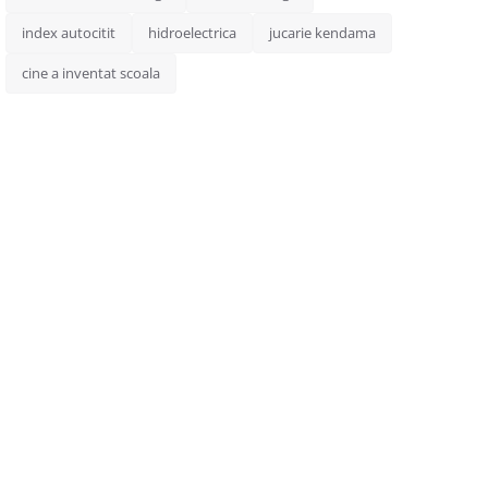
index autocitit
hidroelectrica
jucarie kendama
cine a inventat scoala