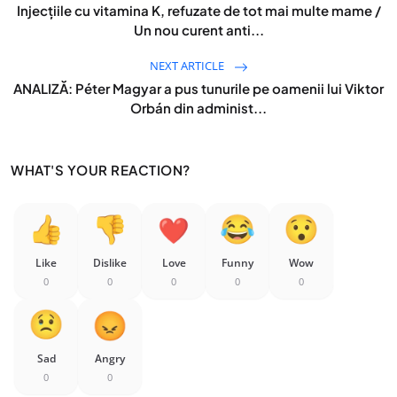
Injecţiile cu vitamina K, refuzate de tot mai multe mame /
Un nou curent anti...
NEXT ARTICLE
ANALIZĂ: Péter Magyar a pus tunurile pe oamenii lui Viktor
Orbán din administ...
WHAT'S YOUR REACTION?
Like
Dislike
Love
Funny
Wow
0
0
0
0
0
Sad
Angry
0
0