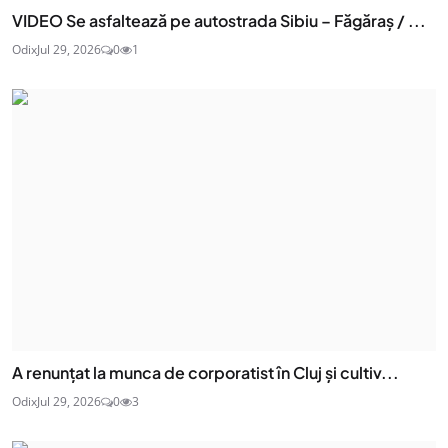
VIDEO Se asfaltează pe autostrada Sibiu – Făgăraș / ...
Odix
Jul 29, 2026
0
1
A renunțat la munca de corporatist în Cluj și cultiv...
Odix
Jul 29, 2026
0
3