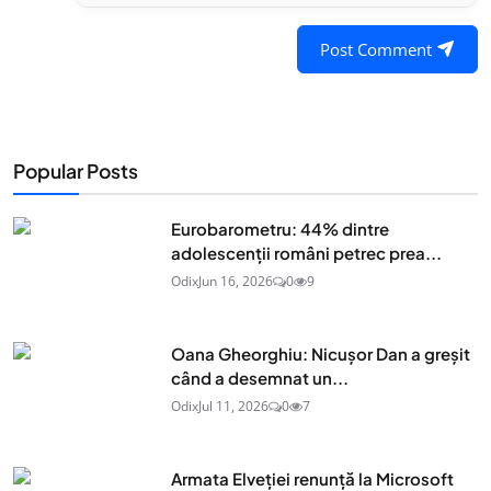
Post Comment
Popular Posts
Eurobarometru: 44% dintre
adolescenţii români petrec prea...
Odix
Jun 16, 2026
0
9
Oana Gheorghiu: Nicușor Dan a greșit
când a desemnat un...
Odix
Jul 11, 2026
0
7
Armata Elveției renunță la Microsoft