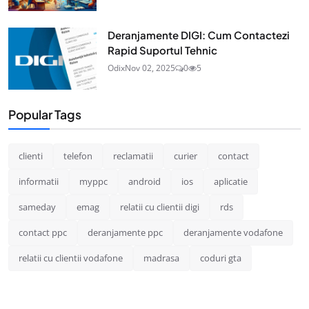
Deranjamente DIGI: Cum Contactezi
Rapid Suportul Tehnic
Odix
Nov 02, 2025
0
5
Popular Tags
clienti
telefon
reclamatii
curier
contact
informatii
myppc
android
ios
aplicatie
sameday
emag
relatii cu clientii digi
rds
contact ppc
deranjamente ppc
deranjamente vodafone
relatii cu clientii vodafone
madrasa
coduri gta