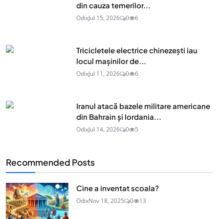
din cauza temerilor...
Odix
Jul 15, 2026
0
6
Tricicletele electrice chinezești iau
locul mașinilor de...
Odix
Jul 11, 2026
0
6
Iranul atacă bazele militare americane
din Bahrain și Iordania...
Odix
Jul 14, 2026
0
5
Recommended Posts
Cine a inventat scoala?
Odix
Nov 18, 2025
0
13