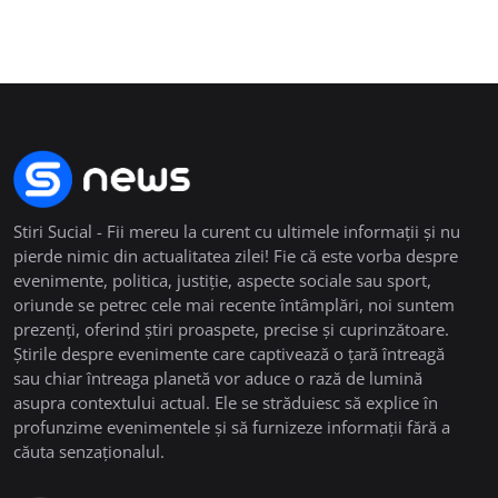
Stiri Sucial - Fii mereu la curent cu ultimele informații și nu
pierde nimic din actualitatea zilei! Fie că este vorba despre
evenimente, politica, justiție, aspecte sociale sau sport,
oriunde se petrec cele mai recente întâmplări, noi suntem
prezenți, oferind știri proaspete, precise și cuprinzătoare.
Știrile despre evenimente care captivează o țară întreagă
sau chiar întreaga planetă vor aduce o rază de lumină
asupra contextului actual. Ele se străduiesc să explice în
profunzime evenimentele și să furnizeze informații fără a
căuta senzaționalul.