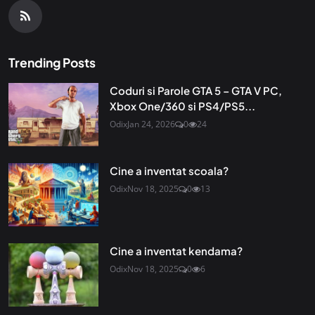
Trending Posts
Coduri si Parole GTA 5 – GTA V PC,
Xbox One/360 si PS4/PS5...
Odix
Jan 24, 2026
0
24
Cine a inventat scoala?
Odix
Nov 18, 2025
0
13
Cine a inventat kendama?
Odix
Nov 18, 2025
0
6