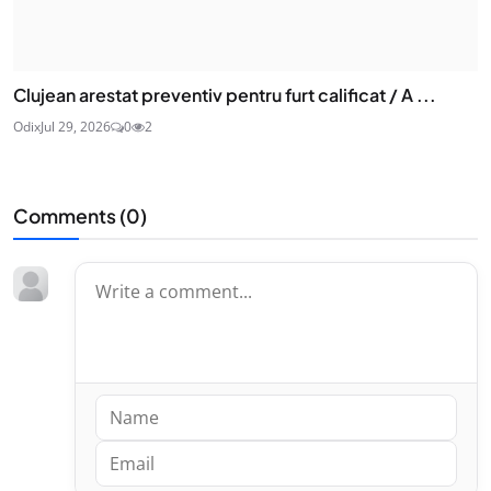
Clujean arestat preventiv pentru furt calificat / A ...
Odix
Jul 29, 2026
0
2
Comments (
0
)