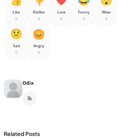
Like
Dislike
Love
Funny
Wow
0
0
0
0
0
Sad
Angry
0
0
Odix
Related Posts