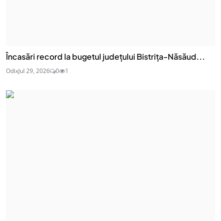
Încasări record la bugetul județului Bistrița-Năsăud...
Odix
Jul 29, 2026
0
1