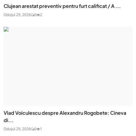
Clujean arestat preventiv pentru furt calificat / A ...
Odix
Jul 29, 2026
0
2
Vlad Voiculescu despre Alexandru Rogobete: Cineva
di...
Odix
Jul 29, 2026
0
1