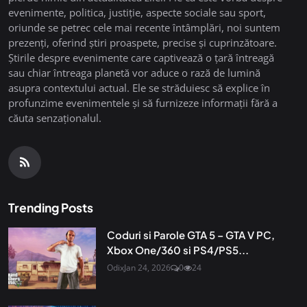
evenimente, politica, justiție, aspecte sociale sau sport,
oriunde se petrec cele mai recente întâmplări, noi suntem
prezenți, oferind știri proaspete, precise și cuprinzătoare.
Știrile despre evenimente care captivează o țară întreagă
sau chiar întreaga planetă vor aduce o rază de lumină
asupra contextului actual. Ele se străduiesc să explice în
profunzime evenimentele și să furnizeze informații fără a
căuta senzaționalul.
Trending Posts
Coduri si Parole GTA 5 – GTA V PC,
Xbox One/360 si PS4/PS5...
Odix
Jan 24, 2026
0
24