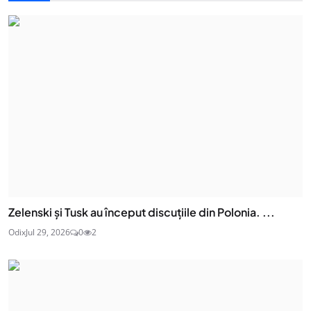
Zelenski și Tusk au început discuțiile din Polonia. ...
Odix
Jul 29, 2026
0
2