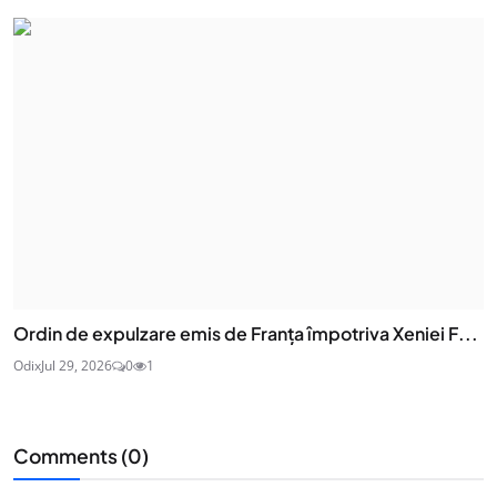
Ordin de expulzare emis de Franța împotriva Xeniei F...
Odix
Jul 29, 2026
0
1
Comments (
0
)