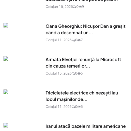
Odix
Jun 16, 2026
0
9
Oana Gheorghiu: Nicușor Dan a greșit
când a desemnat un...
Odix
Jul 11, 2026
0
7
Armata Elveției renunță la Microsoft
din cauza temerilor...
Odix
Jul 15, 2026
0
6
Tricicletele electrice chinezești iau
locul mașinilor de...
Odix
Jul 11, 2026
0
6
Iranul atacă bazele militare americane