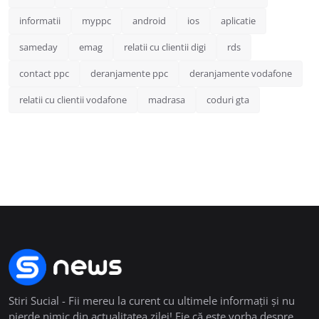
informatii
myppc
android
ios
aplicatie
sameday
emag
relatii cu clientii digi
rds
contact ppc
deranjamente ppc
deranjamente vodafone
relatii cu clientii vodafone
madrasa
coduri gta
Stiri Sucial - Fii mereu la curent cu ultimele informații și nu
pierde nimic din actualitatea zilei! Fie că este vorba despre