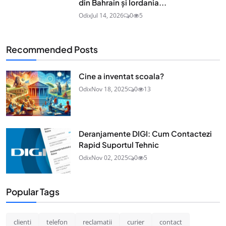
din Bahrain și Iordania...
Odix
Jul 14, 2026
0
5
Recommended Posts
Cine a inventat scoala?
Odix
Nov 18, 2025
0
13
Deranjamente DIGI: Cum Contactezi
Rapid Suportul Tehnic
Odix
Nov 02, 2025
0
5
Popular Tags
clienti
telefon
reclamatii
curier
contact