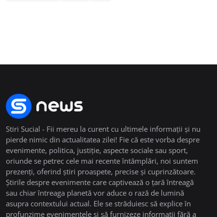
Stiri Sucial - Fii mereu la curent cu ultimele informații și nu
pierde nimic din actualitatea zilei! Fie că este vorba despre
evenimente, politica, justiție, aspecte sociale sau sport,
oriunde se petrec cele mai recente întâmplări, noi suntem
prezenți, oferind știri proaspete, precise și cuprinzătoare.
Știrile despre evenimente care captivează o țară întreagă
sau chiar întreaga planetă vor aduce o rază de lumină
asupra contextului actual. Ele se străduiesc să explice în
profunzime evenimentele și să furnizeze informații fără a