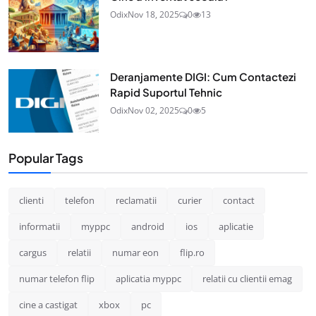
Odix
Nov 18, 2025
0
13
Deranjamente DIGI: Cum Contactezi
Rapid Suportul Tehnic
Odix
Nov 02, 2025
0
5
Popular Tags
clienti
telefon
reclamatii
curier
contact
informatii
myppc
android
ios
aplicatie
cargus
relatii
numar eon
flip.ro
numar telefon flip
aplicatia myppc
relatii cu clientii emag
cine a castigat
xbox
pc