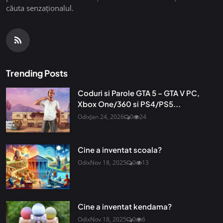
căuta senzaționalul.
Trending Posts
Coduri si Parole GTA 5 – GTA V PC,
Xbox One/360 si PS4/PS5...
Odix
Jan 24, 2026
0
24
Cine a inventat scoala?
Odix
Nov 18, 2025
0
13
Cine a inventat kendama?
Odix
Nov 18, 2025
0
6