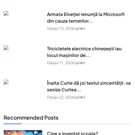
Armata Elveției renunță la Microsoft
din cauza temerilor...
Odix
Jul 15, 2026
0
6
Tricicletele electrice chinezești iau
locul mașinilor de...
Odix
Jul 11, 2026
0
6
Înalta Curte dă joi testul sincerității: va
sesiza Curtea...
Odix
Jul 22, 2026
0
4
Recommended Posts
Cine a inventat scoala?