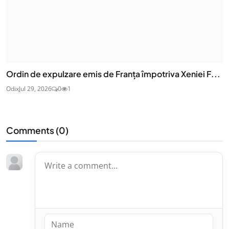
Ordin de expulzare emis de Franța împotriva Xeniei F...
Odix
Jul 29, 2026
0
1
Comments (
0
)