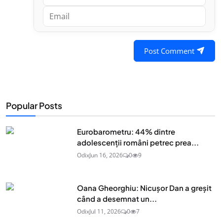
Post Comment
Popular Posts
Eurobarometru: 44% dintre
adolescenţii români petrec prea...
Odix
Jun 16, 2026
0
9
Oana Gheorghiu: Nicușor Dan a greșit
când a desemnat un...
Odix
Jul 11, 2026
0
7