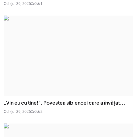
Odix
Jul 29, 2026
0
1
„Vin eu cu tine!”. Povestea sibiencei care a învățat...
Odix
Jul 29, 2026
0
2