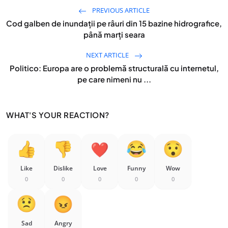
PREVIOUS ARTICLE
Cod galben de inundații pe râuri din 15 bazine hidrografice,
până marți seara
NEXT ARTICLE
Politico: Europa are o problemă structurală cu internetul,
pe care nimeni nu ...
WHAT'S YOUR REACTION?
Like
Dislike
Love
Funny
Wow
0
0
0
0
0
Sad
Angry