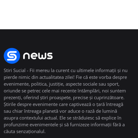
Stiri Sucial - Fii mereu la curent cu ultimele informații și nu
pierde nimic din actualitatea zilei! Fie că este vorba despre
evenimente, politica, justiție, aspecte sociale sau sport,
oriunde se petrec cele mai recente întâmplări, noi suntem
prezenți, oferind știri proaspete, precise și cuprinzătoare.
Știrile despre evenimente care captivează o țară întreagă
sau chiar întreaga planetă vor aduce o rază de lumină
asupra contextului actual. Ele se străduiesc să explice în
profunzime evenimentele și să furnizeze informații fără a
căuta senzaționalul.