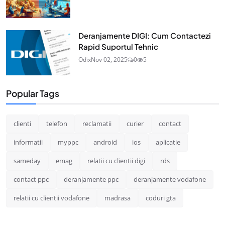
Deranjamente DIGI: Cum Contactezi
Rapid Suportul Tehnic
Odix
Nov 02, 2025
0
5
Popular Tags
clienti
telefon
reclamatii
curier
contact
informatii
myppc
android
ios
aplicatie
sameday
emag
relatii cu clientii digi
rds
contact ppc
deranjamente ppc
deranjamente vodafone
relatii cu clientii vodafone
madrasa
coduri gta