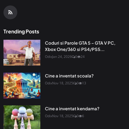
Trending Posts
Coduri si Parole GTA 5 – GTA V PC,
Xbox One/360 si PS4/PS5...
Odix
Jan 24, 2026
0
24
Cine a inventat scoala?
Odix
Nov 18, 2025
0
13
Cine a inventat kendama?
Odix
Nov 18, 2025
0
6