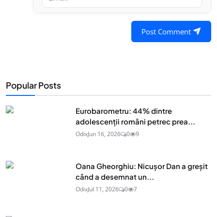
Post Comment
Popular Posts
Eurobarometru: 44% dintre
adolescenţii români petrec prea...
Odix
Jun 16, 2026
0
9
Oana Gheorghiu: Nicușor Dan a greșit
când a desemnat un...
Odix
Jul 11, 2026
0
7