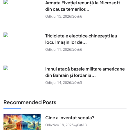
Armata Elveției renunță la Microsoft
din cauza temerilor...
Odix
Jul 15, 2026
0
6
Tricicletele electrice chinezești iau
locul mașinilor de...
Odix
Jul 11, 2026
0
6
Iranul atacă bazele militare americane
din Bahrain și Iordania...
Odix
Jul 14, 2026
0
5
Recommended Posts
Cine a inventat scoala?
Odix
Nov 18, 2025
0
13