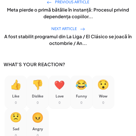
PREVIOUS ARTICLE
Meta pierde o primă bătălie în instanță: Procesul privind
dependența copiilor...
NEXT ARTICLE
A fost stabilit programul din La Liga / El Clásico se joacă în
octombrie / An...
WHAT'S YOUR REACTION?
Like
Dislike
Love
Funny
Wow
0
0
0
0
0
Sad
Angry
0
0