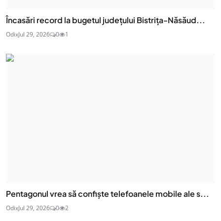
Încasări record la bugetul județului Bistrița-Năsăud...
Odix
Jul 29, 2026
0
1
Pentagonul vrea să confiște telefoanele mobile ale s...
Odix
Jul 29, 2026
0
2