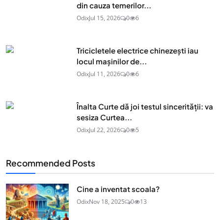
din cauza temerilor...
Odix
Jul 15, 2026
0
6
Tricicletele electrice chinezești iau
locul mașinilor de...
Odix
Jul 11, 2026
0
6
Înalta Curte dă joi testul sincerității: va
sesiza Curtea...
Odix
Jul 22, 2026
0
5
Recommended Posts
Cine a inventat scoala?
Odix
Nov 18, 2025
0
13