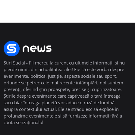
Stiri Sucial - Fii mereu la curent cu ultimele informații și nu
pierde nimic din actualitatea zilei! Fie că este vorba despre
evenimente, politica, justiție, aspecte sociale sau sport,
oriunde se petrec cele mai recente întâmplări, noi suntem
prezenți, oferind știri proaspete, precise și cuprinzătoare.
Știrile despre evenimente care captivează o țară întreagă
sau chiar întreaga planetă vor aduce o rază de lumină
asupra contextului actual. Ele se străduiesc să explice în
profunzime evenimentele și să furnizeze informații fără a
căuta senzaționalul.