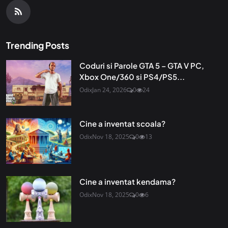
Trending Posts
Coduri si Parole GTA 5 – GTA V PC,
Xbox One/360 si PS4/PS5...
Odix
Jan 24, 2026
0
24
Cine a inventat scoala?
Odix
Nov 18, 2025
0
13
Cine a inventat kendama?
Odix
Nov 18, 2025
0
6