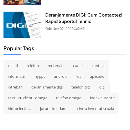
Deranjamente DIGI: Cum Contactezi
Rapid Suportul Tehnic
Odix
Nov 02, 2025
0
5
Popular Tags
clienti
telefon
reclamatii
curier
contact
informatii
myppc
android
ios
aplicatie
intrebari
deranjamente digi
telefon digi
digi
relatii cu clientii orange
telefon orange
index autocitit
hidroelectrica
jucarie kendama
cine a inventat scoala