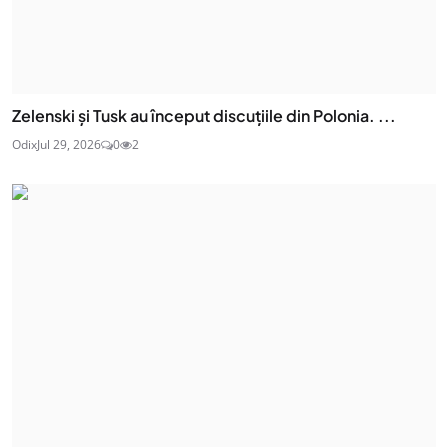
Zelenski și Tusk au început discuțiile din Polonia. ...
Odix
Jul 29, 2026
0
2