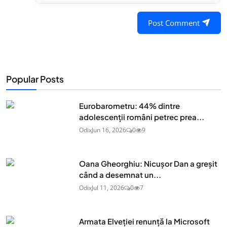
Post Comment
Popular Posts
Eurobarometru: 44% dintre
adolescenţii români petrec prea...
Odix
Jun 16, 2026
0
9
Oana Gheorghiu: Nicușor Dan a greșit
când a desemnat un...
Odix
Jul 11, 2026
0
7
Armata Elveției renunță la Microsoft