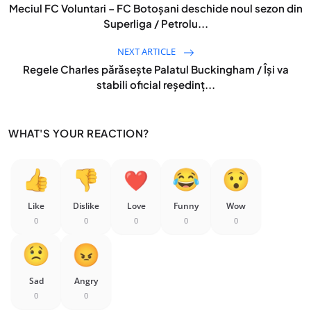
Meciul FC Voluntari – FC Botoșani deschide noul sezon din
Superliga / Petrolu...
NEXT ARTICLE
Regele Charles părăsește Palatul Buckingham / Își va
stabili oficial reședinț...
WHAT'S YOUR REACTION?
Like
Dislike
Love
Funny
Wow
0
0
0
0
0
Sad
Angry
0
0