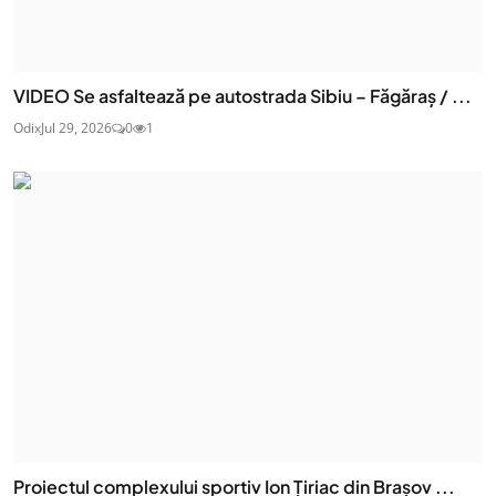
VIDEO Se asfaltează pe autostrada Sibiu – Făgăraș / ...
Odix
Jul 29, 2026
0
1
Proiectul complexului sportiv Ion Țiriac din Brașov ...