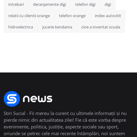
intrebari
deranjamente digi
telefon digi
digi
relatii cu clientii orange
telefon orange
index autocitit
hidroelectrica
jucarie kendama
cine a inventat scoala
Stiri Sucial - Fii mereu la curent cu ultimele informații și nu
pierde nimic din actualitatea zilei! Fie că este vorba despre
evenimente, politica, justiție, aspecte sociale sau sport,
oriunde se petrec cele mai recente întâmplări, noi suntem