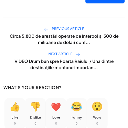
PREVIOUS ARTICLE
Circa 5.800 de arestări operate de Interpol şi 300 de
milioane de dolari conf...
NEXT ARTICLE
VIDEO Drum bun spre Poarta Raiului / Una dintre
destinațiile montane importan...
WHAT'S YOUR REACTION?
Like
Dislike
Love
Funny
Wow
0
0
0
0
0