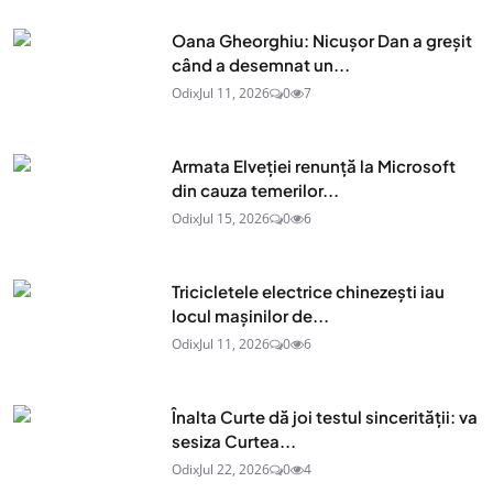
Oana Gheorghiu: Nicușor Dan a greșit
când a desemnat un...
Odix
Jul 11, 2026
0
7
Armata Elveției renunță la Microsoft
din cauza temerilor...
Odix
Jul 15, 2026
0
6
Tricicletele electrice chinezești iau
locul mașinilor de...
Odix
Jul 11, 2026
0
6
Înalta Curte dă joi testul sincerității: va
sesiza Curtea...
Odix
Jul 22, 2026
0
4