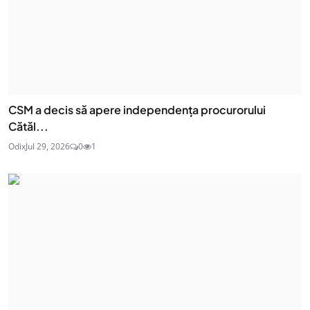
CSM a decis să apere independența procurorului
Cătăl...
Odix
Jul 29, 2026
0
1