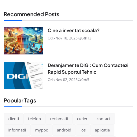
Recommended Posts
Cine a inventat scoala?
Odix
Nov 18, 2025
0
13
Deranjamente DIGI: Cum Contactezi
Rapid Suportul Tehnic
Odix
Nov 02, 2025
0
5
Popular Tags
clienti
telefon
reclamatii
curier
contact
informatii
myppc
android
ios
aplicatie