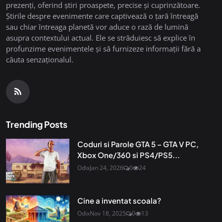
prezenți, oferind știri proaspete, precise și cuprinzătoare.
Știrile despre evenimente care captivează o țară întreagă
sau chiar întreaga planetă vor aduce o rază de lumină
asupra contextului actual. Ele se străduiesc să explice în
profunzime evenimentele și să furnizeze informații fără a
căuta senzaționalul.
Trending Posts
Coduri si Parole GTA 5 – GTA V PC,
Xbox One/360 si PS4/PS5...
Odix
Jan 24, 2026
0
24
Cine a inventat scoala?
Odix
Nov 18, 2025
0
13