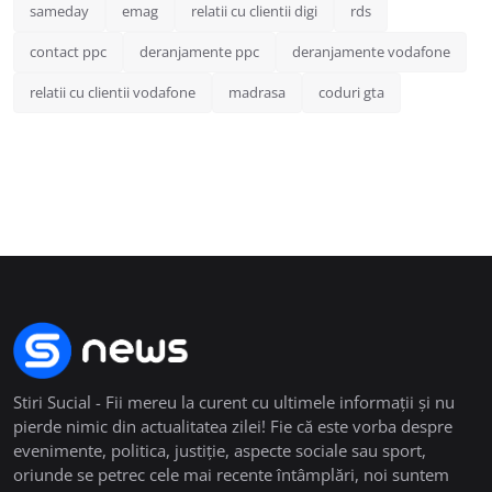
sameday
emag
relatii cu clientii digi
rds
contact ppc
deranjamente ppc
deranjamente vodafone
relatii cu clientii vodafone
madrasa
coduri gta
Stiri Sucial - Fii mereu la curent cu ultimele informații și nu
pierde nimic din actualitatea zilei! Fie că este vorba despre
evenimente, politica, justiție, aspecte sociale sau sport,
oriunde se petrec cele mai recente întâmplări, noi suntem