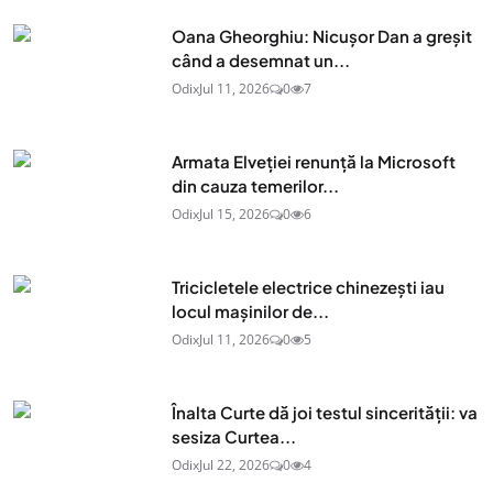
Oana Gheorghiu: Nicușor Dan a greșit
când a desemnat un...
Odix
Jul 11, 2026
0
7
Armata Elveției renunță la Microsoft
din cauza temerilor...
Odix
Jul 15, 2026
0
6
Tricicletele electrice chinezești iau
locul mașinilor de...
Odix
Jul 11, 2026
0
5
Înalta Curte dă joi testul sincerității: va
sesiza Curtea...
Odix
Jul 22, 2026
0
4