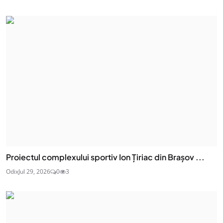
Proiectul complexului sportiv Ion Țiriac din Brașov ...
Odix
Jul 29, 2026
0
3