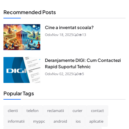
Recommended Posts
Cine a inventat scoala?
Odix
Nov 18, 2025
0
13
Deranjamente DIGI: Cum Contactezi
Rapid Suportul Tehnic
Odix
Nov 02, 2025
0
5
Popular Tags
clienti
telefon
reclamatii
curier
contact
informatii
myppc
android
ios
aplicatie