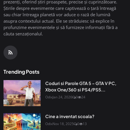
prezenți, oferind știri proaspete, precise și cuprinzătoare.
Știrile despre evenimente care captivează o țară întreagă
sau chiar întreaga planetă vor aduce o rază de lumină
asupra contextului actual. Ele se străduiesc să explice în
profunzime evenimentele și să furnizeze informații fără a
căuta senzaționalul.
Trending Posts
Coduri si Parole GTA 5 – GTA V PC,
Xbox One/360 si PS4/PS5...
Odix
Jan 24, 2026
0
24
Cine a inventat scoala?
Odix
Nov 18, 2025
0
13