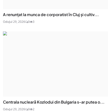
A renunțat la munca de corporatist în Cluj și cultiv...
Odix
Jul 29, 2026
0
3
Centrala nucleară Kozlodui din Bulgaria s-ar putea o...
Odix
Jul 29, 2026
0
2