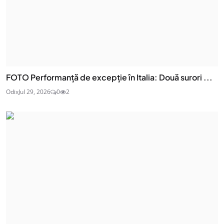
FOTO Performanță de excepție în Italia: Două surori ...
Odix
Jul 29, 2026
0
2