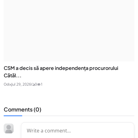
CSM a decis să apere independența procurorului
Cătăl...
Odix
Jul 29, 2026
0
1
Comments (
0
)