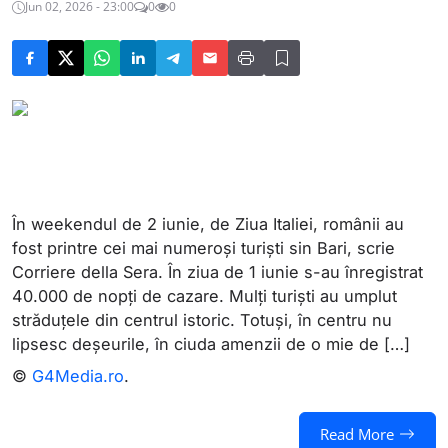
Jun 02, 2026 - 23:00
0
0
În weekendul de 2 iunie, de Ziua Italiei, românii au
fost printre cei mai numeroși turiști sin Bari, scrie
Corriere della Sera. În ziua de 1 iunie s-au înregistrat
40.000 de nopți de cazare. Mulți turiști au umplut
străduțele din centrul istoric. Totuși, în centru nu
lipsesc deșeurile, în ciuda amenzii de o mie de […]
©
G4Media.ro
.
Read More