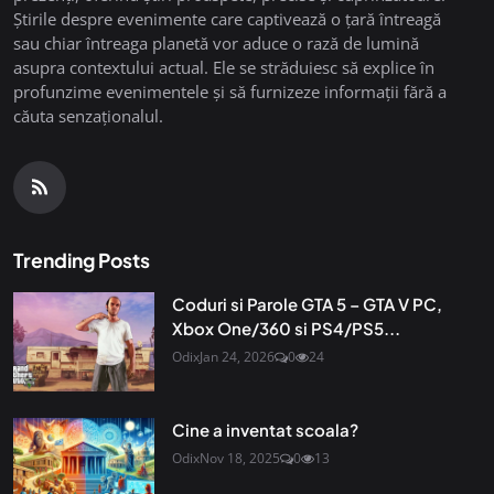
Știrile despre evenimente care captivează o țară întreagă
sau chiar întreaga planetă vor aduce o rază de lumină
asupra contextului actual. Ele se străduiesc să explice în
profunzime evenimentele și să furnizeze informații fără a
căuta senzaționalul.
Trending Posts
Coduri si Parole GTA 5 – GTA V PC,
Xbox One/360 si PS4/PS5...
Odix
Jan 24, 2026
0
24
Cine a inventat scoala?
Odix
Nov 18, 2025
0
13