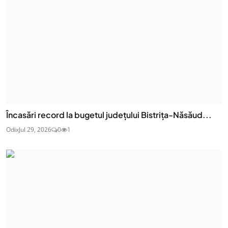
Încasări record la bugetul județului Bistrița-Năsăud...
Odix
Jul 29, 2026
0
1