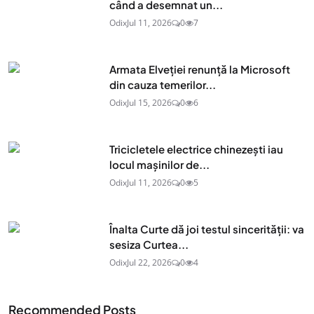
când a desemnat un...
Odix
Jul 11, 2026
0
7
Armata Elveției renunță la Microsoft
din cauza temerilor...
Odix
Jul 15, 2026
0
6
Tricicletele electrice chinezești iau
locul mașinilor de...
Odix
Jul 11, 2026
0
5
Înalta Curte dă joi testul sincerității: va
sesiza Curtea...
Odix
Jul 22, 2026
0
4
Recommended Posts