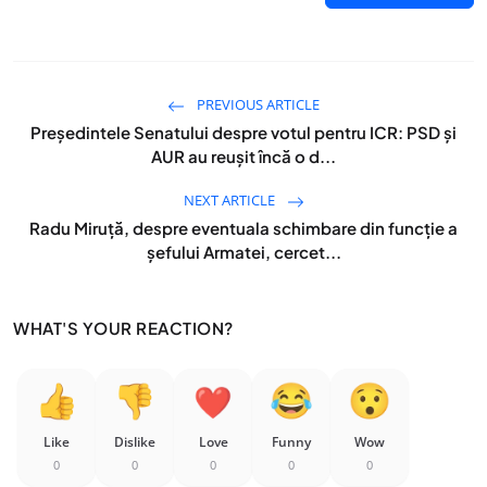
PREVIOUS ARTICLE
Președintele Senatului despre votul pentru ICR: PSD și
AUR au reușit încă o d...
NEXT ARTICLE
Radu Miruță, despre eventuala schimbare din funcție a
șefului Armatei, cercet...
WHAT'S YOUR REACTION?
Like
Dislike
Love
Funny
Wow
0
0
0
0
0