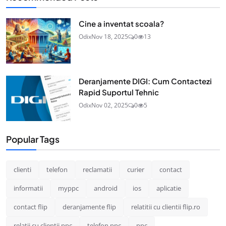
Cine a inventat scoala?
Odix
Nov 18, 2025
0
13
Deranjamente DIGI: Cum Contactezi
Rapid Suportul Tehnic
Odix
Nov 02, 2025
0
5
Popular Tags
clienti
telefon
reclamatii
curier
contact
informatii
myppc
android
ios
aplicatie
contact flip
deranjamente flip
relatitii cu clientii flip.ro
relatii cu clientii ppc
telefon ppc
ppc