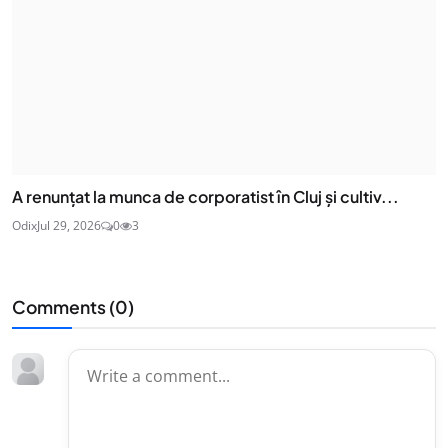
A renunțat la munca de corporatist în Cluj și cultiv...
Odix
Jul 29, 2026
0
3
Comments (
0
)