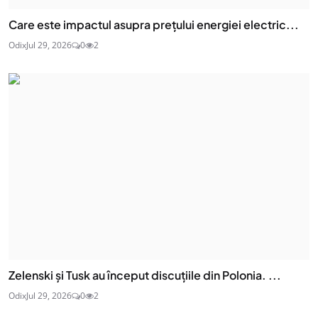
Care este impactul asupra prețului energiei electric...
Odix
Jul 29, 2026
0
2
Zelenski și Tusk au început discuțiile din Polonia. ...
Odix
Jul 29, 2026
0
2