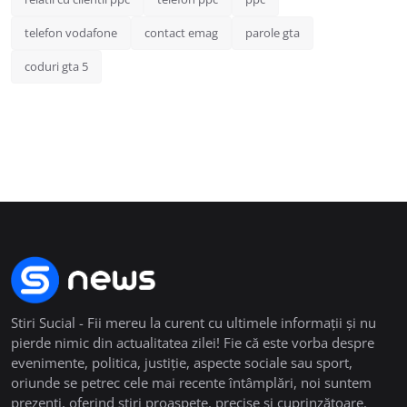
telefon vodafone
contact emag
parole gta
coduri gta 5
Stiri Sucial - Fii mereu la curent cu ultimele informații și nu
pierde nimic din actualitatea zilei! Fie că este vorba despre
evenimente, politica, justiție, aspecte sociale sau sport,
oriunde se petrec cele mai recente întâmplări, noi suntem
prezenți, oferind știri proaspete, precise și cuprinzătoare.