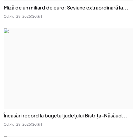
Miză de un miliard de euro: Sesiune extraordinară la...
Odix
Jul 29, 2026
0
1
Încasări record la bugetul județului Bistrița-Năsăud...
Odix
Jul 29, 2026
0
1