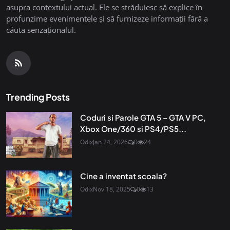
asupra contextului actual. Ele se străduiesc să explice în
profunzime evenimentele și să furnizeze informații fără a
căuta senzaționalul.
Trending Posts
Coduri si Parole GTA 5 – GTA V PC,
Xbox One/360 si PS4/PS5...
Odix
Jan 24, 2026
0
24
Cine a inventat scoala?
Odix
Nov 18, 2025
0
13