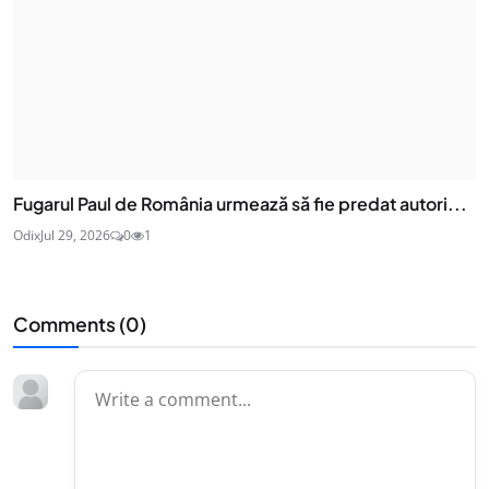
Fugarul Paul de România urmează să fie predat autori...
Odix
Jul 29, 2026
0
1
Comments (
0
)