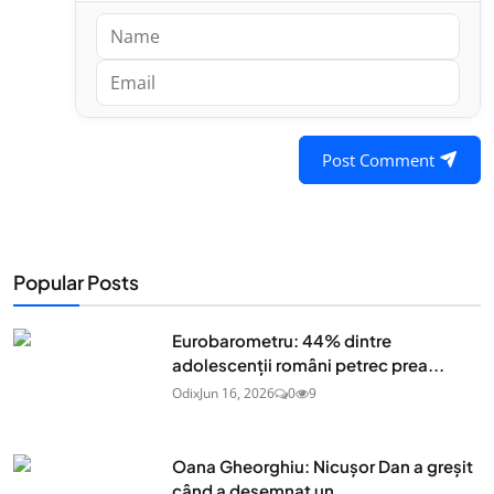
Post Comment
Popular Posts
Eurobarometru: 44% dintre
adolescenţii români petrec prea...
Odix
Jun 16, 2026
0
9
Oana Gheorghiu: Nicușor Dan a greșit
când a desemnat un...