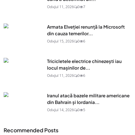
Odix
Jul 11, 2026
0
7
Armata Elveției renunță la Microsoft
din cauza temerilor...
Odix
Jul 15, 2026
0
6
Tricicletele electrice chinezești iau
locul mașinilor de...
Odix
Jul 11, 2026
0
6
Iranul atacă bazele militare americane
din Bahrain și Iordania...
Odix
Jul 14, 2026
0
5
Recommended Posts