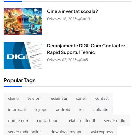
Cine a inventat scoala?
Odix
Nov 18, 2025
0
13
Deranjamente DIGI: Cum Contactezi
Rapid Suportul Tehnic
Odix
Nov 02, 2025
0
5
Popular Tags
clienti
telefon
reclamatii
curier
contact
informatii
myppc
android
ios
aplicatie
numar eon
contact eon
relatii cu clientii
server radio
server radio online
download myppc
asia express