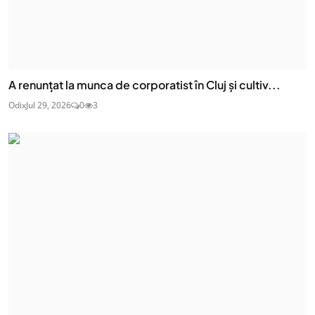
A renunțat la munca de corporatist în Cluj și cultiv...
Odix
Jul 29, 2026
0
3