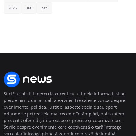
2025
360
ps4
Stiri Sucial - Fii mereu la curent cu ultimele informații și nu
pierde nimic din actualitatea zilei! Fie că este vorba despre
evenimente, politica, justiție, aspecte sociale sau sport,
oriunde se petrec cele mai recente întâmplări, noi suntem
prezenți, oferind știri proaspete, precise și cuprinzătoare.
Știrile despre evenimente care captivează o țară întreagă
sau chiar întreaga planetă vor aduce o rază de lumină