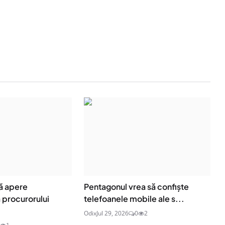
ă apere
Pentagonul vrea să confiște
procurorului
telefoanele mobile ale s...
Odix
Jul 29, 2026
0
2