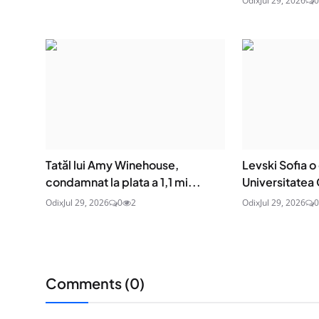
Odix
Jul 29, 2026
0
Tatăl lui Amy Winehouse,
Levski Sofia o
condamnat la plata a 1,1 mi...
Universitatea 
Odix
Jul 29, 2026
0
2
Odix
Jul 29, 2026
0
Comments (
0
)