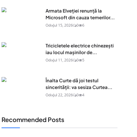
Armata Elveției renunță la
Microsoft din cauza temerilor...
Odix
Jul 15, 2026
0
6
Tricicletele electrice chinezești
iau locul mașinilor de...
Odix
Jul 11, 2026
0
5
Înalta Curte dă joi testul
sincerității: va sesiza Curtea...
Odix
Jul 22, 2026
0
4
Recommended Posts