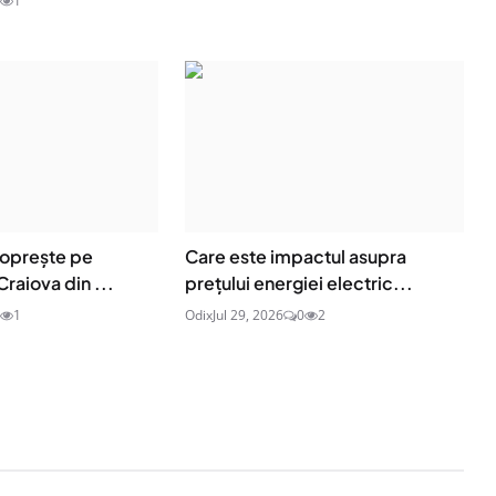
1
 oprește pe
Care este impactul asupra
Craiova din ...
prețului energiei electric...
1
Odix
Jul 29, 2026
0
2