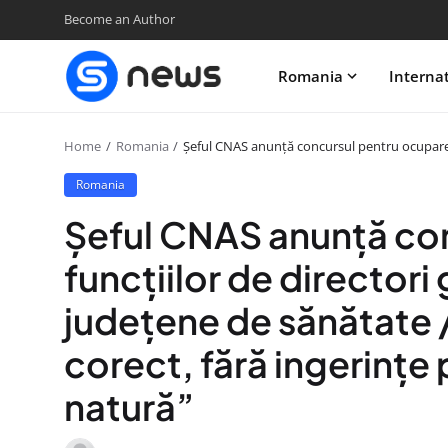
Become an Author
Romania
Interna
Home
Romania
Șeful CNAS anunţă concursul pentru ocuparea fu
Romania
Șeful CNAS anunţă co
funcţiilor de directori 
judeţene de sănătate /
corect, fără ingerinţe 
natură”