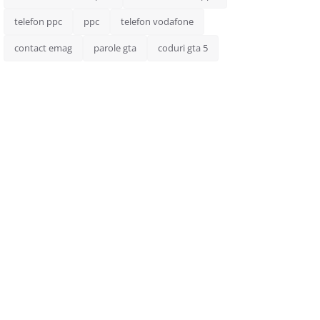
telefon ppc
ppc
telefon vodafone
contact emag
parole gta
coduri gta 5