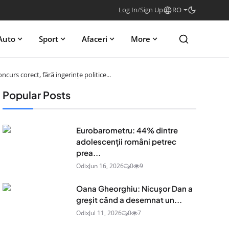
Log In
/
Sign Up
RO
Auto
Sport
Afaceri
More
curs corect, fără ingerinţe politice...
Popular Posts
Eurobarometru: 44% dintre
adolescenţii români petrec
prea...
Odix
Jun 16, 2026
0
9
Oana Gheorghiu: Nicușor Dan a
greșit când a desemnat un...
Odix
Jul 11, 2026
0
7