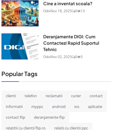
Cine a inventat scoala?
Odix
Nov 18, 2025
0
13
Deranjamente DIGI: Cum
Contactezi Rapid Suportul
Tehnic
Odix
Nov 02, 2025
0
5
Popular Tags
clienti
telefon
reclamatii
curier
contact
informatii
myppc
android
ios
aplicatie
contact flip
deranjamente flip
relatitii cu clientii flip.ro
relatii cu clientii ppc