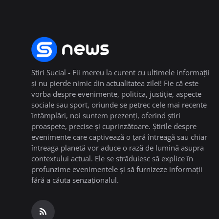
Stiri Sucial - Fii mereu la curent cu ultimele informații
și nu pierde nimic din actualitatea zilei! Fie că este
vorba despre evenimente, politica, justiție, aspecte
sociale sau sport, oriunde se petrec cele mai recente
întâmplări, noi suntem prezenți, oferind știri
proaspete, precise și cuprinzătoare. Știrile despre
evenimente care captivează o țară întreagă sau chiar
întreaga planetă vor aduce o rază de lumină asupra
contextului actual. Ele se străduiesc să explice în
profunzime evenimentele și să furnizeze informații
fără a căuta senzaționalul.