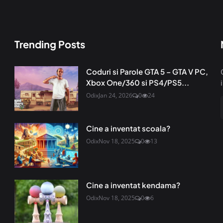
Trending Posts
Coduri si Parole GTA 5 – GTA V PC,
Xbox One/360 si PS4/PS5...
Odix
Jan 24, 2026
0
24
Cine a inventat scoala?
Odix
Nov 18, 2025
0
13
Cine a inventat kendama?
Odix
Nov 18, 2025
0
6