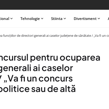
tional
Tehnologie
Stiinta
Divertisment
ncţiilor de directori generali ai caselor judeţene de sănătate / „Va fi un con
ncursul pentru ocuparea
generali ai caselor
 „Va fi un concurs
politice sau de altă