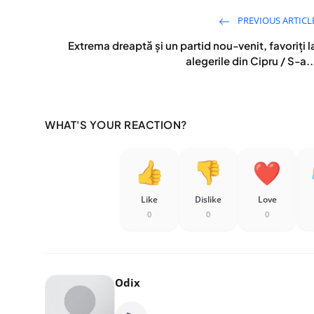
PREVIOUS ARTICL
Extrema dreaptă şi un partid nou-venit, favoriți l
alegerile din Cipru / S-a..
WHAT'S YOUR REACTION?
Like
Dislike
Love
0
0
0
Odix