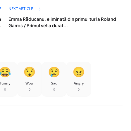
E
NEXT ARTICLE
a
Emma Răducanu, eliminată din primul tur la Roland
.
Garros / Primul set a durat...
Funny
Wow
Sad
Angry
0
0
0
0