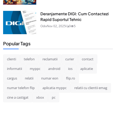
Deranjamente DIGI: Cum Contactezi
Rapid Suportul Tehnic
Odix
Nov 02, 2025
0
5
Popular Tags
clienti
telefon
reclamatii
curier
contact
informatii
myppc
android
ios
aplicatie
cargus
relatii
numar eon
flip.ro
numar telefon flip
aplicatia myppc
relatii cu clientii emag
cine a castigat
xbox
pc