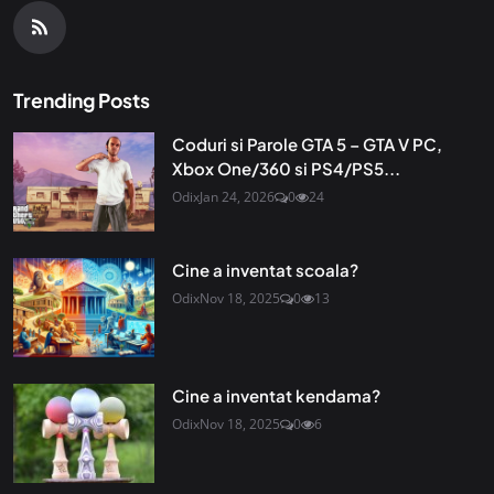
Trending Posts
Coduri si Parole GTA 5 – GTA V PC,
Xbox One/360 si PS4/PS5...
Odix
Jan 24, 2026
0
24
Cine a inventat scoala?
Odix
Nov 18, 2025
0
13
Cine a inventat kendama?
Odix
Nov 18, 2025
0
6