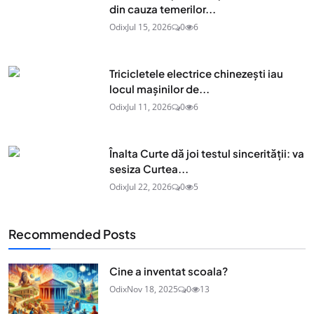
din cauza temerilor...
Odix
Jul 15, 2026
0
6
Tricicletele electrice chinezești iau
locul mașinilor de...
Odix
Jul 11, 2026
0
6
Înalta Curte dă joi testul sincerității: va
sesiza Curtea...
Odix
Jul 22, 2026
0
5
Recommended Posts
Cine a inventat scoala?
Odix
Nov 18, 2025
0
13