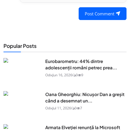
Post Comment
Popular Posts
Eurobarometru: 44% dintre
adolescenţii români petrec prea...
Odix
Jun 16, 2026
0
9
Oana Gheorghiu: Nicușor Dan a greșit
când a desemnat un...
Odix
Jul 11, 2026
0
7
Armata Elveției renunță la Microsoft