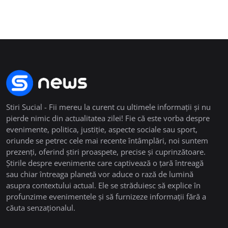
Stiri Sucial - Fii mereu la curent cu ultimele informații și nu
pierde nimic din actualitatea zilei! Fie că este vorba despre
evenimente, politica, justiție, aspecte sociale sau sport,
oriunde se petrec cele mai recente întâmplări, noi suntem
prezenți, oferind știri proaspete, precise și cuprinzătoare.
Știrile despre evenimente care captivează o țară întreagă
sau chiar întreaga planetă vor aduce o rază de lumină
asupra contextului actual. Ele se străduiesc să explice în
profunzime evenimentele și să furnizeze informații fără a
căuta senzaționalul.