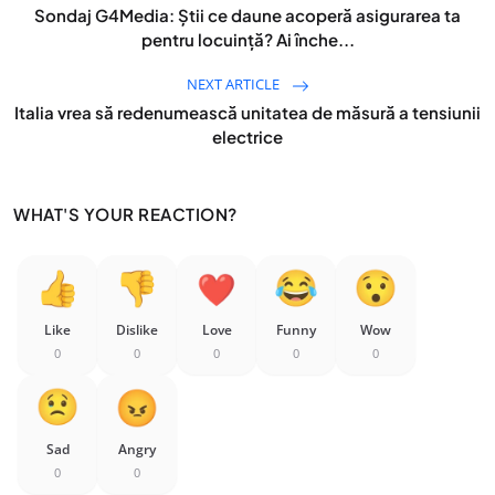
Sondaj G4Media: Știi ce daune acoperă asigurarea ta
pentru locuință? Ai înche...
NEXT ARTICLE
Italia vrea să redenumească unitatea de măsură a tensiunii
electrice
WHAT'S YOUR REACTION?
Like
Dislike
Love
Funny
Wow
0
0
0
0
0
Sad
Angry
0
0