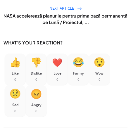
NEXT ARTICLE
NASA accelerează planurile pentru prima bază permanentă
pe Lună / Proiectul, ...
WHAT'S YOUR REACTION?
Like
Dislike
Love
Funny
Wow
0
0
0
0
0
Sad
Angry
0
0