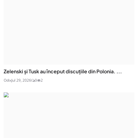
Zelenski și Tusk au început discuțiile din Polonia. ...
Odix
Jul 29, 2026
0
2