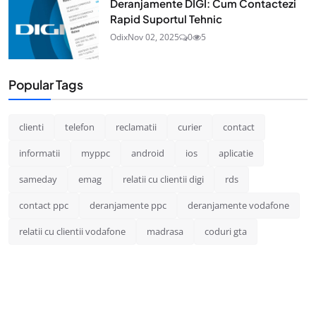
Deranjamente DIGI: Cum Contactezi
Rapid Suportul Tehnic
Odix
Nov 02, 2025
0
5
Popular Tags
clienti
telefon
reclamatii
curier
contact
informatii
myppc
android
ios
aplicatie
sameday
emag
relatii cu clientii digi
rds
contact ppc
deranjamente ppc
deranjamente vodafone
relatii cu clientii vodafone
madrasa
coduri gta