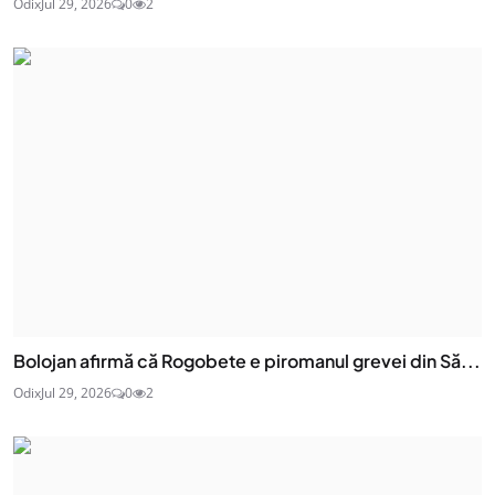
Odix
Jul 29, 2026
0
2
Bolojan afirmă că Rogobete e piromanul grevei din Să...
Odix
Jul 29, 2026
0
2