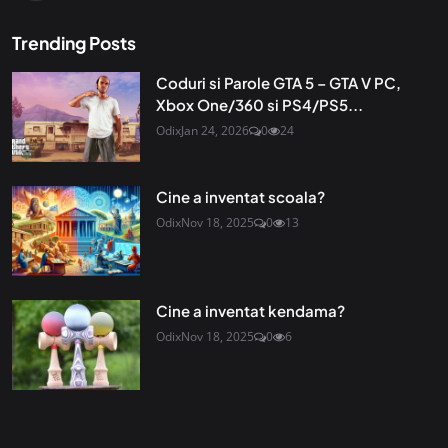
Trending Posts
Coduri si Parole GTA 5 – GTA V PC,
Xbox One/360 si PS4/PS5...
Odix
Jan 24, 2026
0
24
Cine a inventat scoala?
Odix
Nov 18, 2025
0
13
Cine a inventat kendama?
Odix
Nov 18, 2025
0
6