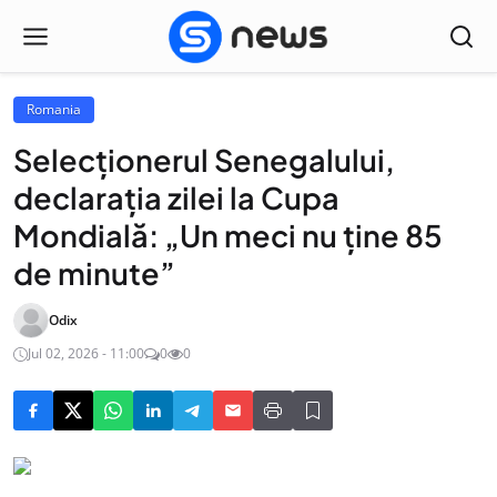
Romania
Selecționerul Senegalului,
declarația zilei la Cupa
Mondială: „Un meci nu ține 85
de minute”
Odix
Jul 02, 2026 - 11:00
0
0