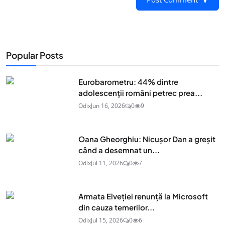
Popular Posts
Eurobarometru: 44% dintre
adolescenţii români petrec prea...
Odix
Jun 16, 2026
0
9
Oana Gheorghiu: Nicușor Dan a greșit
când a desemnat un...
Odix
Jul 11, 2026
0
7
Armata Elveției renunță la Microsoft
din cauza temerilor...
Odix
Jul 15, 2026
0
6