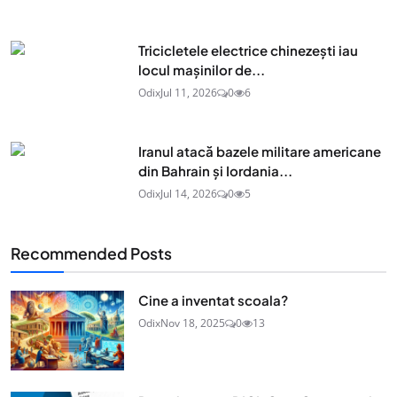
Tricicletele electrice chinezești iau
locul mașinilor de...
Odix
Jul 11, 2026
0
6
Iranul atacă bazele militare americane
din Bahrain și Iordania...
Odix
Jul 14, 2026
0
5
Recommended Posts
Cine a inventat scoala?
Odix
Nov 18, 2025
0
13