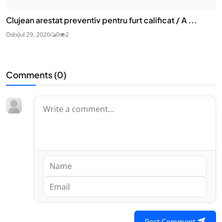
Clujean arestat preventiv pentru furt calificat / A ...
Odix
Jul 29, 2026
0
2
Comments (
0
)
Post Comment