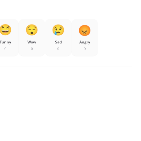
Funny
Wow
Sad
Angry
0
0
0
0