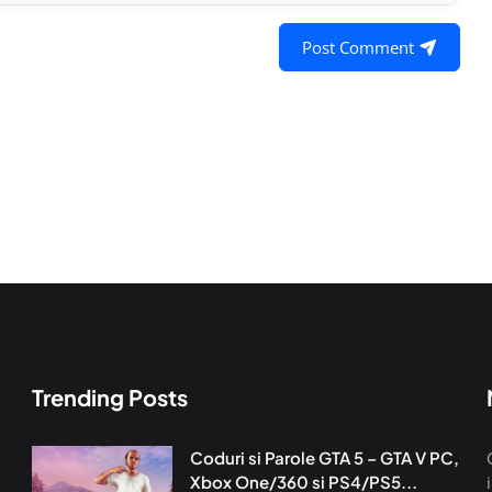
Post Comment
Trending Posts
Coduri si Parole GTA 5 – GTA V PC,
Xbox One/360 si PS4/PS5...