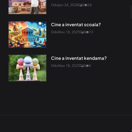
Odix
Jan 24, 2026
0
24
Cine a inventat scoala?
Odix
Nov 18, 2025
0
13
Cine a inventat kendama?
Odix
Nov 18, 2025
0
6