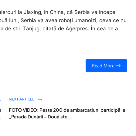
ercuri la Jiaxing, în China, că Serbia va începe
n două luni, Serbia va avea roboţi umanoizi, ceva ce nu
a de știri Tanjug, citată de Agerpres. În cea de a
Read More
E
NEXT ARTICLE
e
FOTO VIDEO: Peste 200 de ambarcațiuni participă la
.
„Parada Dunării – Două ste...