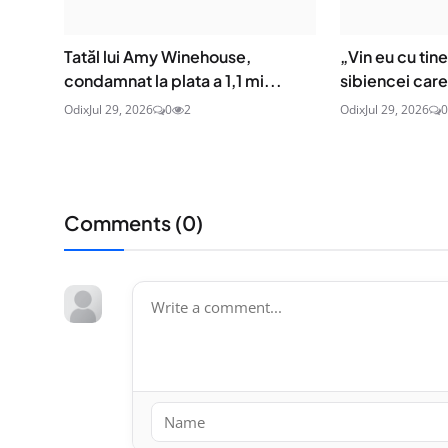
Tatăl lui Amy Winehouse,
„Vin eu cu tin
condamnat la plata a 1,1 mi...
sibiencei care 
Odix
Jul 29, 2026
0
2
Odix
Jul 29, 2026
0
Comments (
0
)