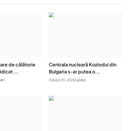
are de călătorie
Centrala nucleară Kozlodui din
idicat ...
Bulgaria s-ar putea o...
1
Odix
Jul 29, 2026
0
2