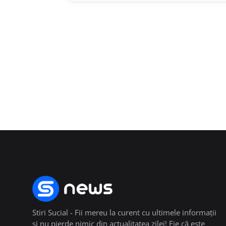
Stiri Sucial - Fii mereu la curent cu ultimele informații
și nu pierde nimic din actualitatea zilei! Fie că este