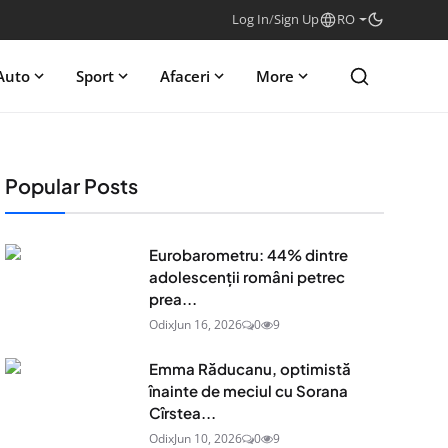
Log In
/
Sign Up
RO
Auto
Sport
Afaceri
More
Popular Posts
Eurobarometru: 44% dintre
adolescenţii români petrec
prea...
Odix
Jun 16, 2026
0
9
Emma Răducanu, optimistă
înainte de meciul cu Sorana
Cîrstea...
Odix
Jun 10, 2026
0
9