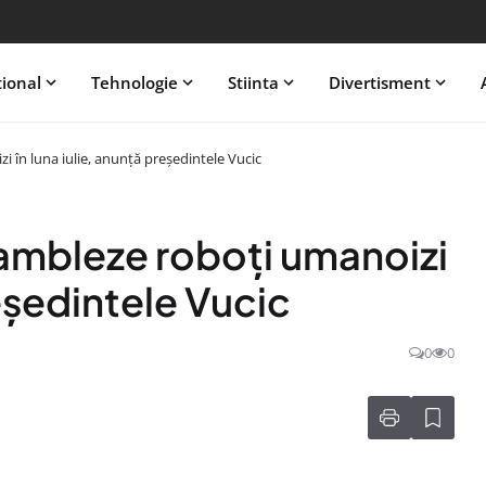
tional
Tehnologie
Stiinta
Divertisment
 în luna iulie, anunţă preşedintele Vucic
sambleze roboţi umanoizi
reşedintele Vucic
0
0