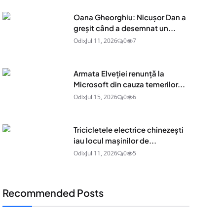
Oana Gheorghiu: Nicușor Dan a
greșit când a desemnat un...
Odix
Jul 11, 2026
0
7
Armata Elveției renunță la
Microsoft din cauza temerilor...
Odix
Jul 15, 2026
0
6
Tricicletele electrice chinezești
iau locul mașinilor de...
Odix
Jul 11, 2026
0
5
Recommended Posts