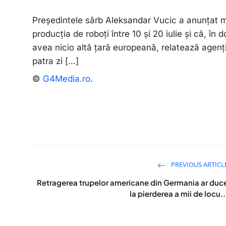
Preşedintele sârb Aleksandar Vucic a anunţat mi
producţia de roboţi între 10 şi 20 iulie şi că, î
avea nicio altă ţară europeană, relatează agenți
patra zi […]
©
G4Media.ro
.
PREVIOUS ARTICL
Retragerea trupelor americane din Germania ar duc
la pierderea a mii de locu..