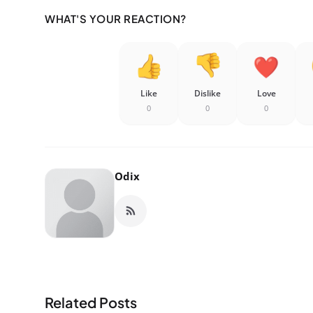
WHAT'S YOUR REACTION?
Like
Dislike
Love
0
0
0
Odix
Related Posts