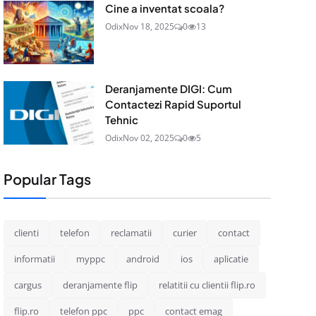
Cine a inventat scoala?
Odix
Nov 18, 2025
0
13
Deranjamente DIGI: Cum
Contactezi Rapid Suportul
Tehnic
Odix
Nov 02, 2025
0
5
Popular Tags
clienti
telefon
reclamatii
curier
contact
informatii
myppc
android
ios
aplicatie
cargus
deranjamente flip
relatitii cu clientii flip.ro
flip.ro
telefon ppc
ppc
contact emag