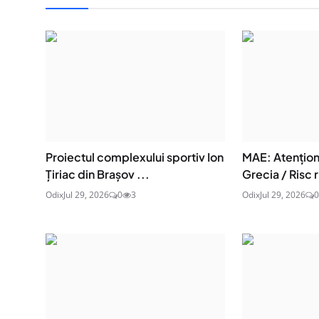
Proiectul complexului sportiv Ion
MAE: Atenţion
Țiriac din Brașov ...
Grecia / Risc r
Odix
Jul 29, 2026
0
3
Odix
Jul 29, 2026
0