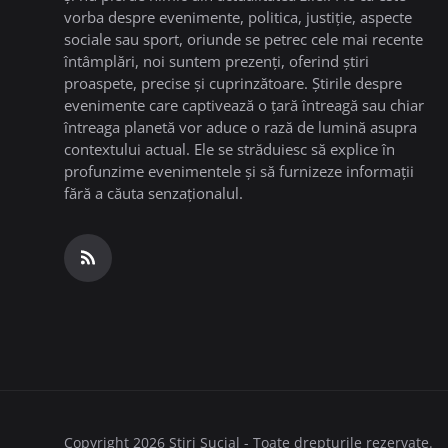
vorba despre evenimente, politica, justiție, aspecte
sociale sau sport, oriunde se petrec cele mai recente
întâmplări, noi suntem prezenți, oferind știri
proaspete, precise și cuprinzătoare. Știrile despre
evenimente care captivează o țară întreagă sau chiar
întreaga planetă vor aduce o rază de lumină asupra
contextului actual. Ele se străduiesc să explice în
profunzime evenimentele și să furnizeze informații
fără a căuta senzaționalul.
Copyright 2026 Stiri Sucial - Toate drepturile rezervate.