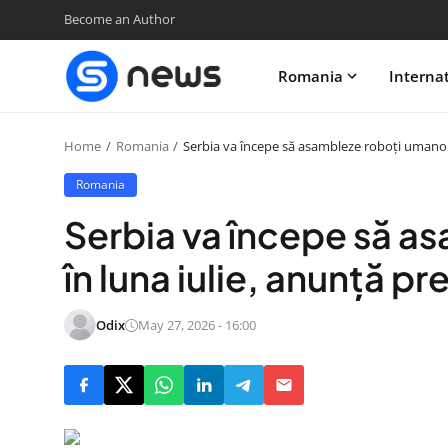
Become an Author
Romania
Interna
Home
Romania
Serbia va începe să asambleze roboţi umanoizi
Romania
Serbia va începe să a
în luna iulie, anunţă p
Odix
May 27, 2026 - 16:00