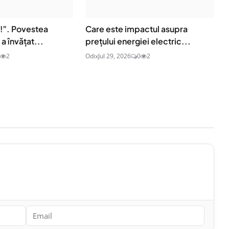
e!”. Povestea
Care este impactul asupra
a învățat...
prețului energiei electric...
2
Odix
Jul 29, 2026
0
2