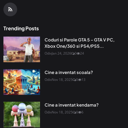
Trending Posts
Coduri si Parole GTA 5 – GTA V PC,
Xbox One/360 si PS4/PS5...
Odix
Jan 24, 2026
0
24
Cine a inventat scoala?
Odix
Nov 18, 2025
0
13
Cine a inventat kendama?
Odix
Nov 18, 2025
0
6