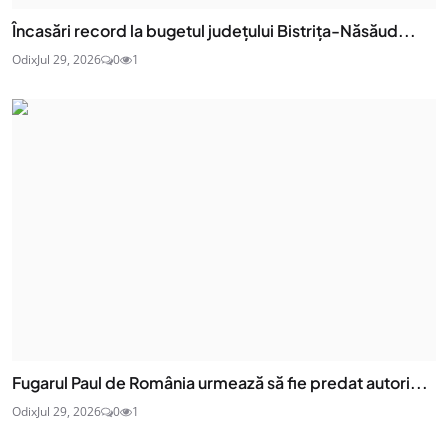
Încasări record la bugetul județului Bistrița-Năsăud...
Odix
Jul 29, 2026
0
1
Fugarul Paul de România urmează să fie predat autori...
Odix
Jul 29, 2026
0
1