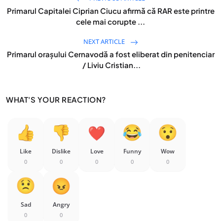
Primarul Capitalei Ciprian Ciucu afirmă că RAR este printre
cele mai corupte ...
NEXT ARTICLE
Primarul orașului Cernavodă a fost eliberat din penitenciar
/ Liviu Cristian...
WHAT'S YOUR REACTION?
Like
Dislike
Love
Funny
Wow
0
0
0
0
0
Sad
Angry
0
0