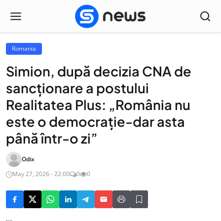
Romania
Simion, după decizia CNA de
sancționare a postului
Realitatea Plus: „România nu
este o democrație-dar asta
până într-o zi”
Odix
May 27, 2026 - 22:00
0
0