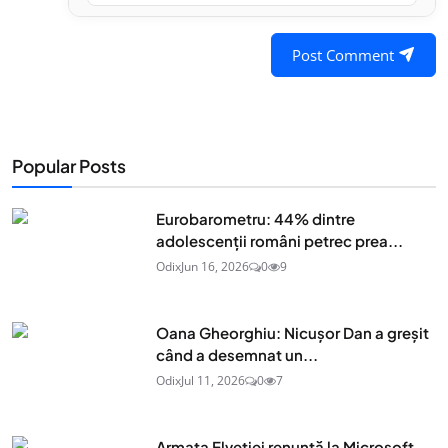
Post Comment
Popular Posts
Eurobarometru: 44% dintre
adolescenţii români petrec prea...
Odix
Jun 16, 2026
0
9
Oana Gheorghiu: Nicușor Dan a greșit
când a desemnat un...
Odix
Jul 11, 2026
0
7
Armata Elveției renunță la Microsoft