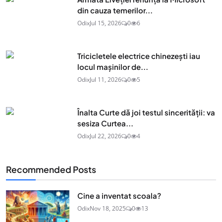
din cauza temerilor...
Odix
Jul 15, 2026
0
6
Tricicletele electrice chinezești iau
locul mașinilor de...
Odix
Jul 11, 2026
0
5
Înalta Curte dă joi testul sincerității: va
sesiza Curtea...
Odix
Jul 22, 2026
0
4
Recommended Posts
Cine a inventat scoala?
Odix
Nov 18, 2025
0
13