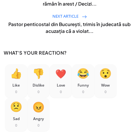
rămân în arest / Decizi...
NEXT ARTICLE
Pastor penticostal din București, trimis în judecată sub
acuzaţia că a violat...
WHAT'S YOUR REACTION?
Like
Dislike
Love
Funny
Wow
0
0
0
0
0
Sad
Angry
0
0