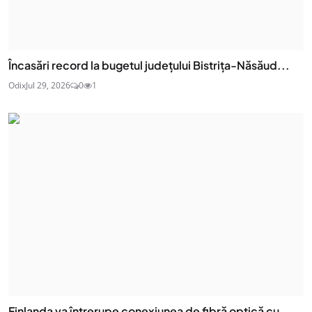
Încasări record la bugetul județului Bistrița-Năsăud...
Odix
Jul 29, 2026
0
1
Finlanda va întrerupe conexiunea de fibră optică cu ...