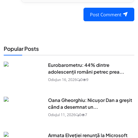
Post Comment
Popular Posts
Eurobarometru: 44% dintre
adolescenţii români petrec prea...
Odix
Jun 16, 2026
0
9
Oana Gheorghiu: Nicușor Dan a greșit
când a desemnat un...
Odix
Jul 11, 2026
0
7
Armata Elveției renunță la Microsoft