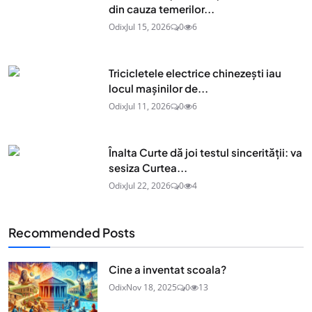
din cauza temerilor...
Odix
Jul 15, 2026
0
6
Tricicletele electrice chinezești iau
locul mașinilor de...
Odix
Jul 11, 2026
0
6
Înalta Curte dă joi testul sincerității: va
sesiza Curtea...
Odix
Jul 22, 2026
0
4
Recommended Posts
Cine a inventat scoala?
Odix
Nov 18, 2025
0
13