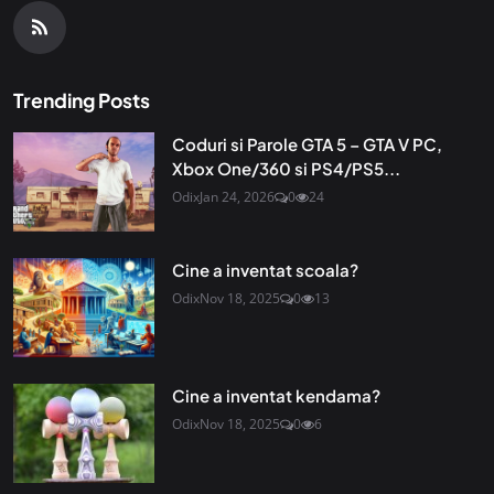
Trending Posts
Coduri si Parole GTA 5 – GTA V PC,
Xbox One/360 si PS4/PS5...
Odix
Jan 24, 2026
0
24
Cine a inventat scoala?
Odix
Nov 18, 2025
0
13
Cine a inventat kendama?
Odix
Nov 18, 2025
0
6