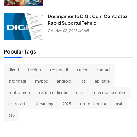
Deranjamente DIGI: Cum Contactezi
Rapid Suportul Tehnic
Odix
Nov 02, 2025
0
5
Popular Tags
clienti
telefon
reclamatii
curier
contact
informatii
myppc
android
ios
aplicatie
contact eon
relatii cu clientii
eon
server radio online
azuracast
streaming
2025
drumul eroilor
ps4
ps5