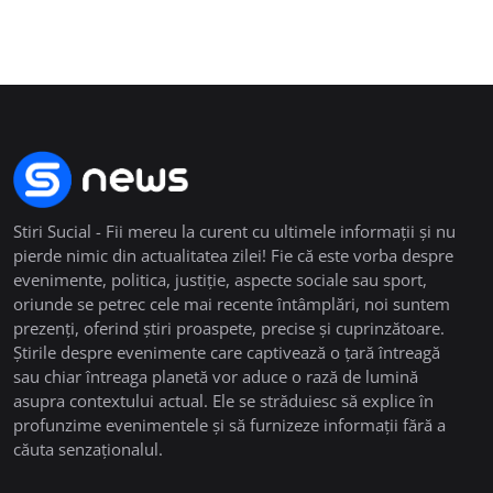
Stiri Sucial - Fii mereu la curent cu ultimele informații și nu
pierde nimic din actualitatea zilei! Fie că este vorba despre
evenimente, politica, justiție, aspecte sociale sau sport,
oriunde se petrec cele mai recente întâmplări, noi suntem
prezenți, oferind știri proaspete, precise și cuprinzătoare.
Știrile despre evenimente care captivează o țară întreagă
sau chiar întreaga planetă vor aduce o rază de lumină
asupra contextului actual. Ele se străduiesc să explice în
profunzime evenimentele și să furnizeze informații fără a
căuta senzaționalul.