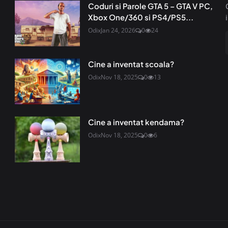
Coduri si Parole GTA 5 – GTA V PC,
Xbox One/360 si PS4/PS5...
Odix
Jan 24, 2026
0
24
Cine a inventat scoala?
Odix
Nov 18, 2025
0
13
Cine a inventat kendama?
Odix
Nov 18, 2025
0
6