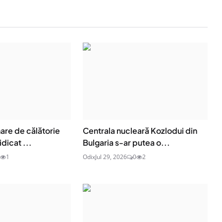
are de călătorie
Centrala nucleară Kozlodui din
idicat ...
Bulgaria s-ar putea o...
1
Odix
Jul 29, 2026
0
2