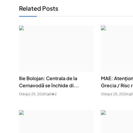
Related Posts
Ilie Bolojan: Centrala de la
MAE: Atenţion
Cernavodă se închide di...
Grecia / Risc r
Odix
Jul 29, 2026
0
2
Odix
Jul 29, 2026
0