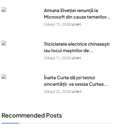
Armata Elveției renunță la
Microsoft din cauza temerilor...
Odix
Jul 15, 2026
0
6
Tricicletele electrice chinezești
iau locul mașinilor de...
Odix
Jul 11, 2026
0
6
Înalta Curte dă joi testul
sincerității: va sesiza Curtea...
Odix
Jul 22, 2026
0
4
Recommended Posts