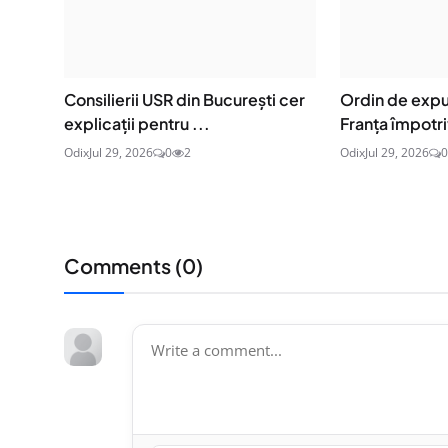
Consilierii USR din București cer
Ordin de expu
explicații pentru ...
Franța împotri
Odix
Jul 29, 2026
0
2
Odix
Jul 29, 2026
0
Comments (
0
)