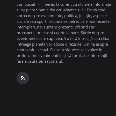
Stiri Sucial - Fii mereu la curent cu ultimele informații
și nu pierde nimic din actualitatea zilei! Fie că este
vorba despre evenimente, politica, justiție, aspecte
sociale sau sport, oriunde se petrec cele mai recente
întâmplări, noi suntem prezenți, oferind știri
proaspete, precise și cuprinzătoare. Știrile despre
evenimente care captivează o țară întreagă sau chiar
întreaga planetă vor aduce o rază de lumină asupra
contextului actual. Ele se străduiesc să explice în
profunzime evenimentele și să furnizeze informații
fără a căuta senzaționalul.