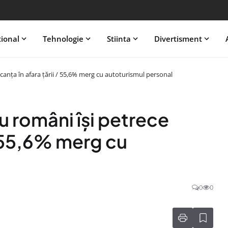
tional
Tehnologie
Stiinta
Divertisment
canţa în afara ţării / 55,6% merg cu autoturismul personal
u români îşi petrece
/ 55,6% merg cu
0
0