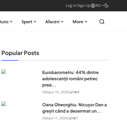
Log In
/
Sign Up
RO
Auto
Sport
Afaceri
More
Popular Posts
Eurobarometru: 44% dintre
adolescenţii români petrec
prea...
Odix
Jun 16, 2026
0
9
Oana Gheorghiu: Nicușor Dan a
greșit când a desemnat un...
Odix
Jul 11, 2026
0
7