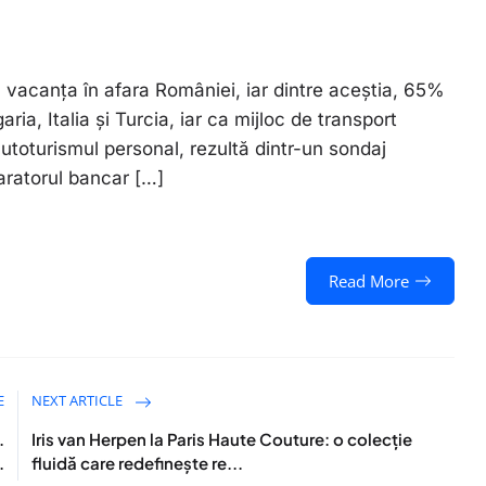
ă vacanţa în afara României, iar dintre aceştia, 65%
ria, Italia şi Turcia, iar ca mijloc de transport
toturismul personal, rezultă dintr-un sondaj
aratorul bancar […]
Read More
E
NEXT ARTICLE
.
Iris van Herpen la Paris Haute Couture: o colecție
.
fluidă care redefinește re...