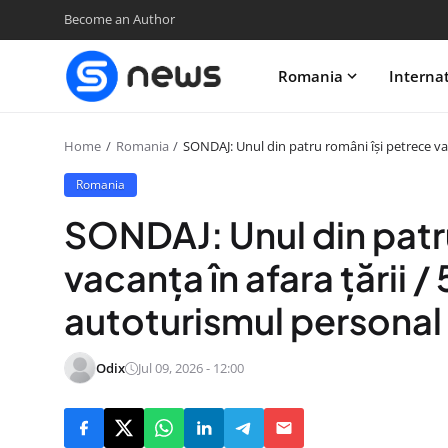
Become an Author
Romania
Interna
Home
Romania
SONDAJ: Unul din patru români îşi petrece va
Romania
SONDAJ: Unul din patr
vacanţa în afara ţării 
autoturismul personal
Odix
Jul 09, 2026 - 12:00