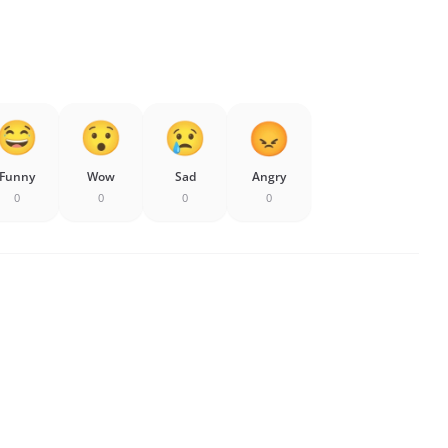
Funny
Wow
Sad
Angry
0
0
0
0