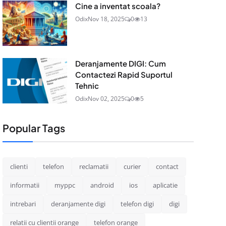
Cine a inventat scoala?
Odix
Nov 18, 2025
0
13
Deranjamente DIGI: Cum
Contactezi Rapid Suportul
Tehnic
Odix
Nov 02, 2025
0
5
Popular Tags
clienti
telefon
reclamatii
curier
contact
informatii
myppc
android
ios
aplicatie
intrebari
deranjamente digi
telefon digi
digi
relatii cu clientii orange
telefon orange