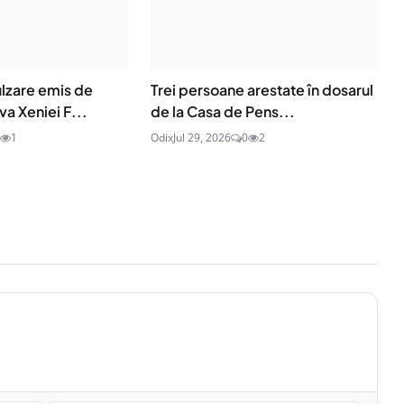
lzare emis de
Trei persoane arestate în dosarul
va Xeniei F...
de la Casa de Pens...
1
Odix
Jul 29, 2026
0
2