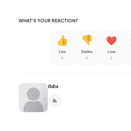
WHAT'S YOUR REACTION?
Like
Dislike
Love
0
0
0
Odix