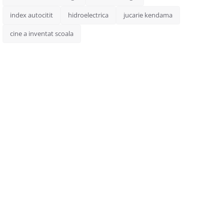
index autocitit
hidroelectrica
jucarie kendama
cine a inventat scoala