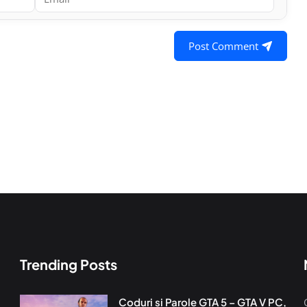
Post Comment
Trending Posts
Coduri si Parole GTA 5 – GTA V PC,