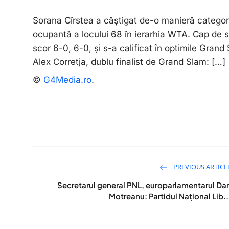
Sorana Cîrstea a câștigat de-o manieră categori
ocupantă a locului 68 în ierarhia WTA. Cap de s
scor 6-0, 6-0, și s-a calificat în optimile Grand
Alex Corretja, dublu finalist de Grand Slam: […]
©
G4Media.ro
.
PREVIOUS ARTICL
Secretarul general PNL, europarlamentarul Da
Motreanu: Partidul Național Lib..