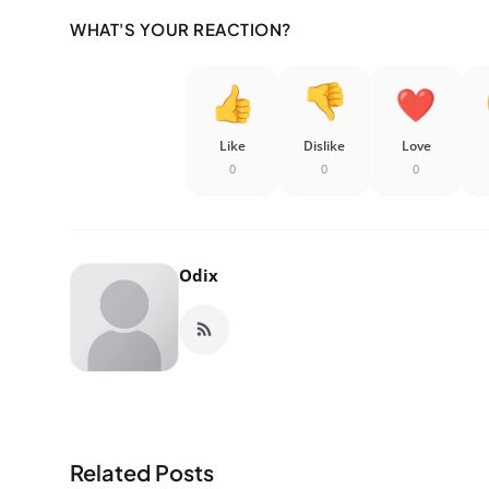
WHAT'S YOUR REACTION?
Like
Dislike
Love
0
0
0
Odix
Related Posts