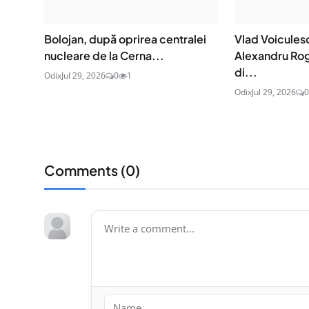
Bolojan, după oprirea centralei
Vlad Voicules
nucleare de la Cerna...
Alexandru Ro
di...
Odix
Jul 29, 2026
0
1
Odix
Jul 29, 2026
0
Comments (
0
)