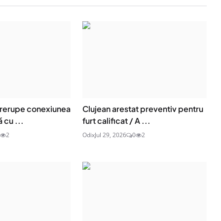
ntrerupe conexiunea
Clujean arestat preventiv pentru
 cu ...
furt calificat / A ...
2
Odix
Jul 29, 2026
0
2