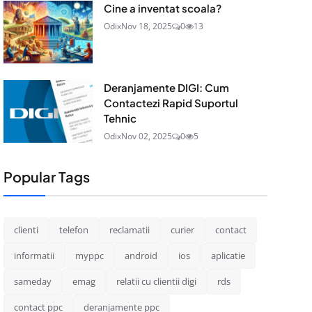
Cine a inventat scoala?
Odix
Nov 18, 2025
0
13
Deranjamente DIGI: Cum
Contactezi Rapid Suportul
Tehnic
Odix
Nov 02, 2025
0
5
Popular Tags
clienti
telefon
reclamatii
curier
contact
informatii
myppc
android
ios
aplicatie
sameday
emag
relatii cu clientii digi
rds
contact ppc
deranjamente ppc