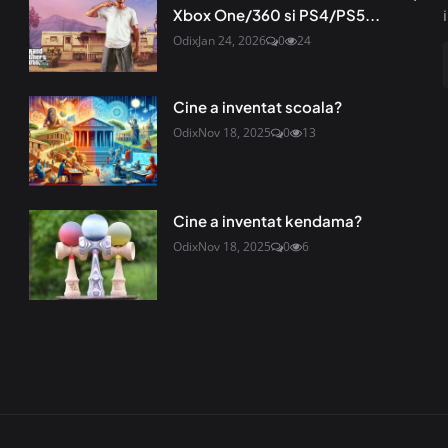
Xbox One/360 si PS4/PS5...
Odix
Jan 24, 2026
0
24
Cine a inventat scoala?
Odix
Nov 18, 2025
0
13
Cine a inventat kendama?
Odix
Nov 18, 2025
0
6