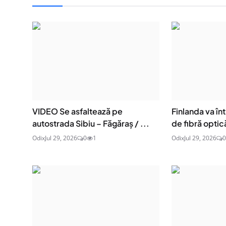
VIDEO Se asfaltează pe
Finlanda va î
autostrada Sibiu – Făgăraș / ...
de fibră optică
Odix
Jul 29, 2026
0
1
Odix
Jul 29, 2026
0