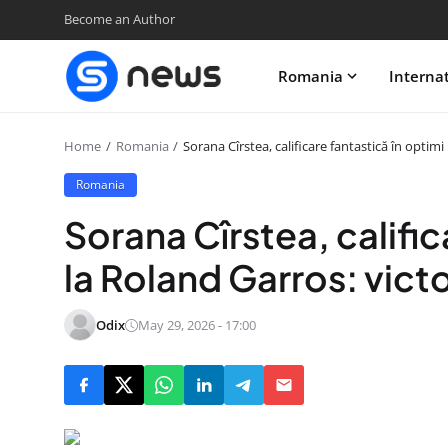
Become an Author
Romania
Interna
Home
Romania
Sorana Cîrstea, calificare fantastică în optimi 
Romania
Sorana Cîrstea, calific
la Roland Garros: vict
Odix
May 29, 2026 - 17:00