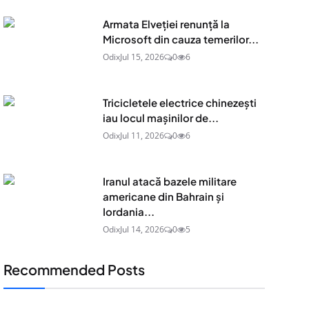
Armata Elveției renunță la
Microsoft din cauza temerilor...
Odix
Jul 15, 2026
0
6
Tricicletele electrice chinezești
iau locul mașinilor de...
Odix
Jul 11, 2026
0
6
Iranul atacă bazele militare
americane din Bahrain și
Iordania...
Odix
Jul 14, 2026
0
5
Recommended Posts