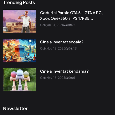
Trending Posts
Coduri si Parole GTA 5 – GTA V PC,
Xbox One/360 si PS4/PS5...
Odix
Jan 24, 2026
0
24
Cine a inventat scoala?
Odix
Nov 18, 2025
0
13
Cine a inventat kendama?
Odix
Nov 18, 2025
0
6
Newsletter