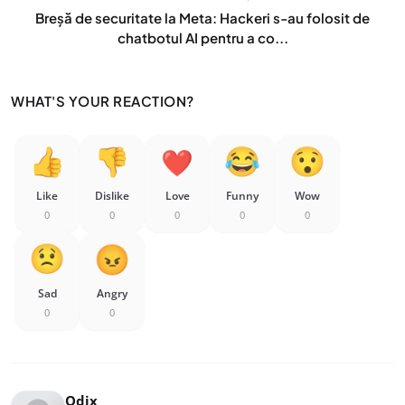
Breșă de securitate la Meta: Hackeri s-au folosit de
chatbotul AI pentru a co...
WHAT'S YOUR REACTION?
Like
Dislike
Love
Funny
Wow
0
0
0
0
0
Sad
Angry
0
0
Odix