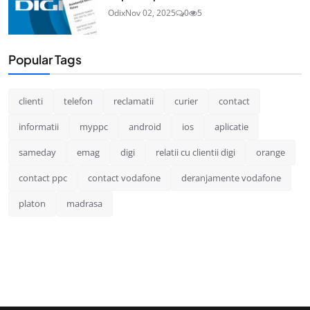
Odix
Nov 02, 2025
0
5
Popular Tags
clienti
telefon
reclamatii
curier
contact
informatii
myppc
android
ios
aplicatie
sameday
emag
digi
relatii cu clientii digi
orange
contact ppc
contact vodafone
deranjamente vodafone
platon
madrasa