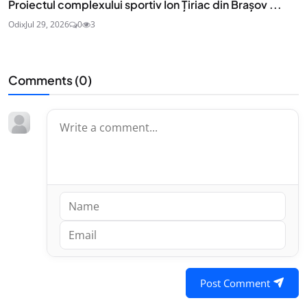
Proiectul complexului sportiv Ion Țiriac din Brașov ...
Odix
Jul 29, 2026
0
3
Comments (
0
)
Post Comment