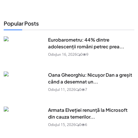
Popular Posts
Eurobarometru: 44% dintre
adolescenţii români petrec prea...
Odix
Jun 16, 2026
0
9
Oana Gheorghiu: Nicușor Dan a greșit
când a desemnat un...
Odix
Jul 11, 2026
0
7
Armata Elveției renunță la Microsoft
din cauza temerilor...
Odix
Jul 15, 2026
0
6