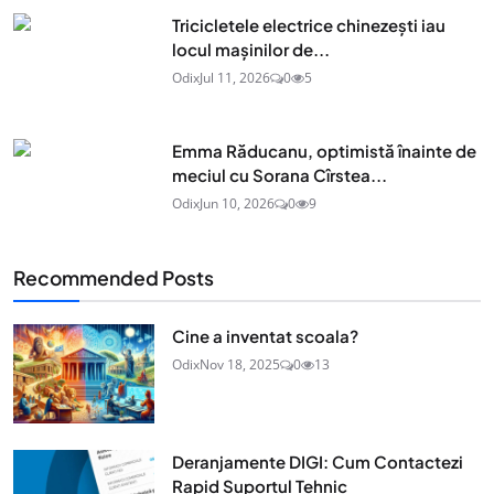
Tricicletele electrice chinezești iau
locul mașinilor de...
Odix
Jul 11, 2026
0
5
Emma Răducanu, optimistă înainte de
meciul cu Sorana Cîrstea...
Odix
Jun 10, 2026
0
9
Recommended Posts
Cine a inventat scoala?
Odix
Nov 18, 2025
0
13
Deranjamente DIGI: Cum Contactezi
Rapid Suportul Tehnic