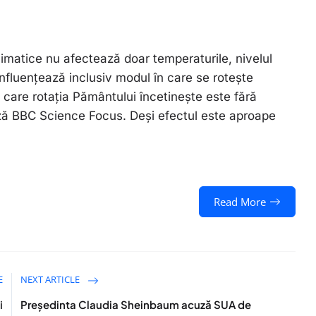
limatice nu afectează doar temperaturile, nivelul
nfluențează inclusiv modul în care se rotește
în care rotația Pământului încetinește este fără
ează BBC Science Focus. Deși efectul este aproape
Read More
E
NEXT ARTICLE
i
Președinta Claudia Sheinbaum acuză SUA de