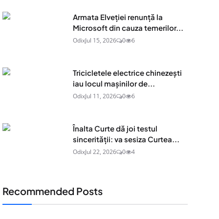
Armata Elveției renunță la
Microsoft din cauza temerilor...
Odix
Jul 15, 2026
0
6
Tricicletele electrice chinezești
iau locul mașinilor de...
Odix
Jul 11, 2026
0
6
Înalta Curte dă joi testul
sincerității: va sesiza Curtea...
Odix
Jul 22, 2026
0
4
Recommended Posts