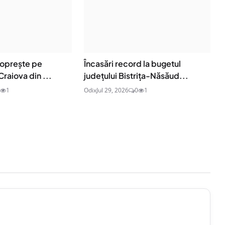
 oprește pe
Încasări record la bugetul
Craiova din ...
județului Bistrița-Năsăud...
1
Odix
Jul 29, 2026
0
1