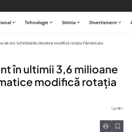
tional
Tehnologie
Stiinta
Divertisment
ne de ani: Schimbările climatice modifică rotația Pământului
 în ultimii 3,6 milioane
imatice modifică rotația
0
1