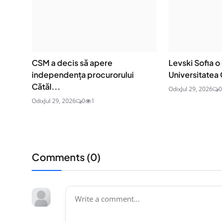
CSM a decis să apere
Levski Sofia o
independența procurorului
Universitatea 
Cătăl...
Odix
Jul 29, 2026
0
Odix
Jul 29, 2026
0
1
Comments (
0
)