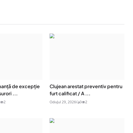
anță de excepție
Clujean arestat preventiv pentru
surori ...
furt calificat / A ...
2
Odix
Jul 29, 2026
0
2