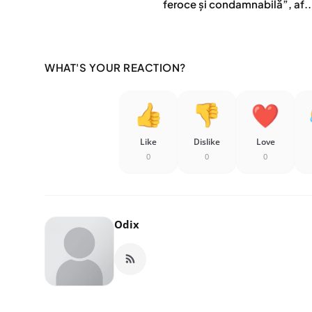
feroce și condamnabilă”, af..
WHAT'S YOUR REACTION?
Like
Dislike
Love
0
0
0
Odix