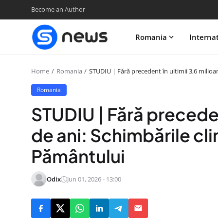
Become an Author
Romania
Interna
Home
Romania
STUDIU | Fără precedent în ultimii 3,6 milioa
Romania
STUDIU | Fără precedent
de ani: Schimbările cl
Pământului
Odix
Jun 01, 2026 - 13:00