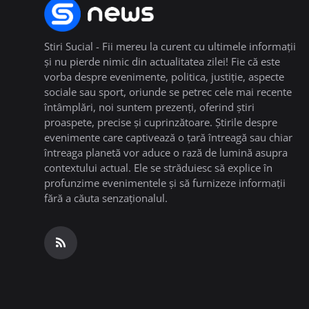
Stiri Sucial - Fii mereu la curent cu ultimele informații
și nu pierde nimic din actualitatea zilei! Fie că este
vorba despre evenimente, politica, justiție, aspecte
sociale sau sport, oriunde se petrec cele mai recente
întâmplări, noi suntem prezenți, oferind știri
proaspete, precise și cuprinzătoare. Știrile despre
evenimente care captivează o țară întreagă sau chiar
întreaga planetă vor aduce o rază de lumină asupra
contextului actual. Ele se străduiesc să explice în
profunzime evenimentele și să furnizeze informații
fără a căuta senzaționalul.