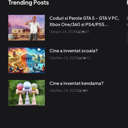
Trending Posts
Coduri si Parole GTA 5 – GTA V PC,
Xbox One/360 si PS4/PS5...
Odix
Jan 24, 2026
0
24
Cine a inventat scoala?
Odix
Nov 18, 2025
0
13
Cine a inventat kendama?
Odix
Nov 18, 2025
0
6