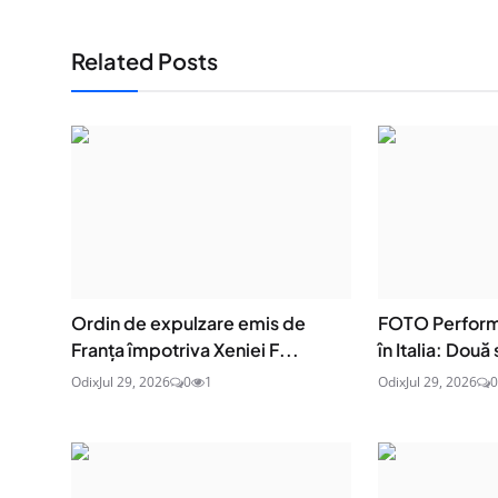
Related Posts
Ordin de expulzare emis de
FOTO Perform
Franța împotriva Xeniei F...
în Italia: Două 
Odix
Jul 29, 2026
0
1
Odix
Jul 29, 2026
0