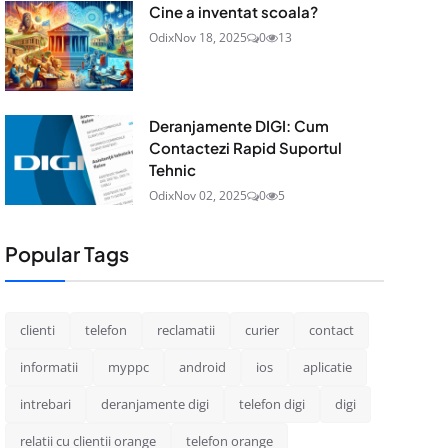
Cine a inventat scoala?
Odix
Nov 18, 2025
0
13
Deranjamente DIGI: Cum
Contactezi Rapid Suportul
Tehnic
Odix
Nov 02, 2025
0
5
Popular Tags
clienti
telefon
reclamatii
curier
contact
informatii
myppc
android
ios
aplicatie
intrebari
deranjamente digi
telefon digi
digi
relatii cu clientii orange
telefon orange