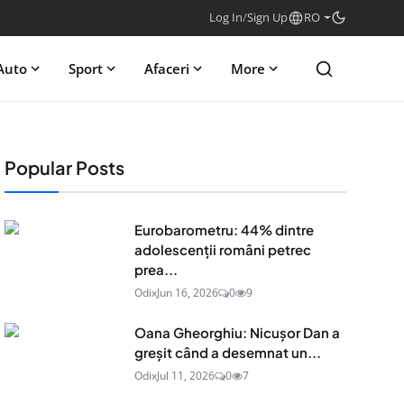
Log In
/
Sign Up
RO
Auto
Sport
Afaceri
More
Popular Posts
Eurobarometru: 44% dintre
adolescenţii români petrec
prea...
Odix
Jun 16, 2026
0
9
Oana Gheorghiu: Nicușor Dan a
greșit când a desemnat un...
Odix
Jul 11, 2026
0
7