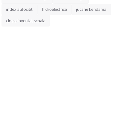
index autocitit
hidroelectrica
jucarie kendama
cine a inventat scoala