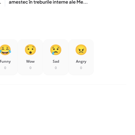
.
amestec în treburile interne ale Me...
Funny
Wow
Sad
Angry
0
0
0
0