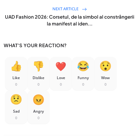
NEXT ARTICLE
UAD Fashion 2026: Corsetul, de la simbol al constrângerii
la manifest al iden...
WHAT'S YOUR REACTION?
Like
Dislike
Love
Funny
Wow
0
0
0
0
0
Sad
Angry
0
0