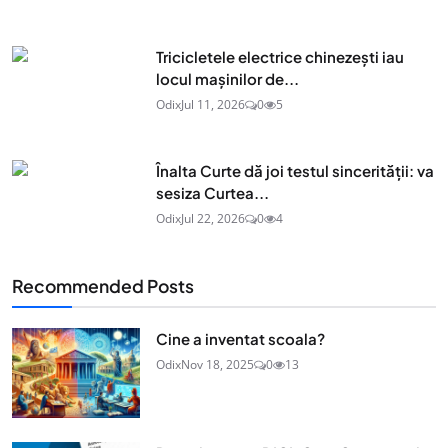
Tricicletele electrice chinezești iau
locul mașinilor de...
Odix
Jul 11, 2026
0
5
Înalta Curte dă joi testul sincerității: va
sesiza Curtea...
Odix
Jul 22, 2026
0
4
Recommended Posts
Cine a inventat scoala?
Odix
Nov 18, 2025
0
13