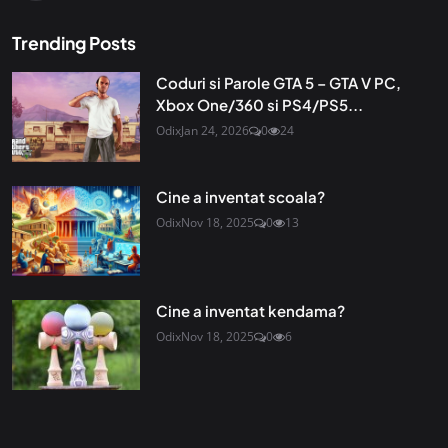
Trending Posts
Coduri si Parole GTA 5 – GTA V PC,
Xbox One/360 si PS4/PS5...
Odix
Jan 24, 2026
0
24
Cine a inventat scoala?
Odix
Nov 18, 2025
0
13
Cine a inventat kendama?
Odix
Nov 18, 2025
0
6