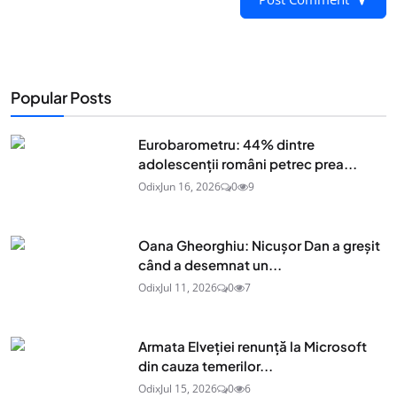
Popular Posts
Eurobarometru: 44% dintre
adolescenţii români petrec prea...
Odix
Jun 16, 2026
0
9
Oana Gheorghiu: Nicușor Dan a greșit
când a desemnat un...
Odix
Jul 11, 2026
0
7
Armata Elveției renunță la Microsoft
din cauza temerilor...
Odix
Jul 15, 2026
0
6