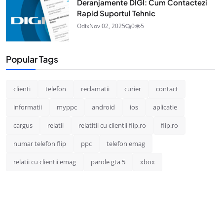
Deranjamente DIGI: Cum Contactezi
Rapid Suportul Tehnic
Odix
Nov 02, 2025
0
5
Popular Tags
clienti
telefon
reclamatii
curier
contact
informatii
myppc
android
ios
aplicatie
cargus
relatii
relatitii cu clientii flip.ro
flip.ro
numar telefon flip
ppc
telefon emag
relatii cu clientii emag
parole gta 5
xbox