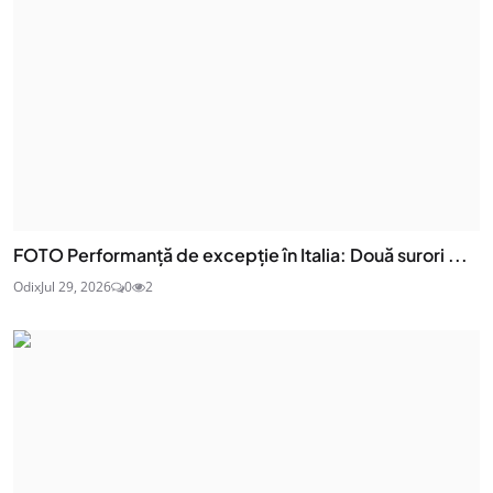
FOTO Performanță de excepție în Italia: Două surori ...
Odix
Jul 29, 2026
0
2