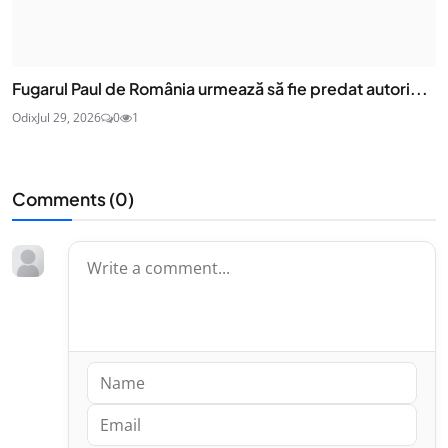
Fugarul Paul de România urmează să fie predat autori...
Odix
Jul 29, 2026
0
1
Comments (
0
)