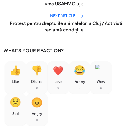
vrea USAMV Cluj s...
NEXT ARTICLE
Protest pentru drepturile animalelor la Cluj / Activiștii
reclamă condițiile ...
WHAT'S YOUR REACTION?
Like
Dislike
Love
Funny
Wow
0
0
0
0
0
Sad
Angry
0
0