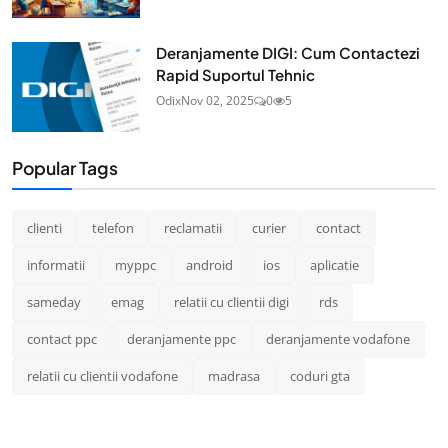
Deranjamente DIGI: Cum Contactezi
Rapid Suportul Tehnic
Odix
Nov 02, 2025
0
5
Popular Tags
clienti
telefon
reclamatii
curier
contact
informatii
myppc
android
ios
aplicatie
sameday
emag
relatii cu clientii digi
rds
contact ppc
deranjamente ppc
deranjamente vodafone
relatii cu clientii vodafone
madrasa
coduri gta