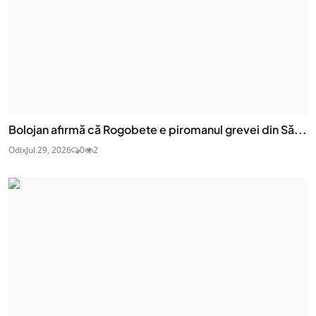
Bolojan afirmă că Rogobete e piromanul grevei din Să...
Odix
Jul 29, 2026
0
2