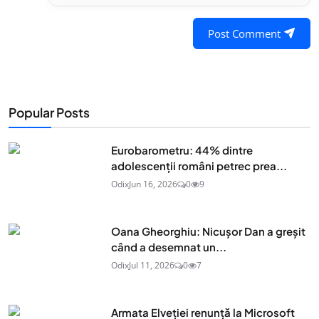
Post Comment
Popular Posts
Eurobarometru: 44% dintre
adolescenţii români petrec prea...
Odix
Jun 16, 2026
0
9
Oana Gheorghiu: Nicușor Dan a greșit
când a desemnat un...
Odix
Jul 11, 2026
0
7
Armata Elveției renunță la Microsoft