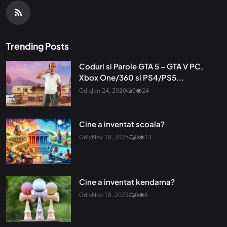
Trending Posts
Coduri si Parole GTA 5 – GTA V PC,
Xbox One/360 si PS4/PS5...
Odix
Jan 24, 2026
0
24
Cine a inventat scoala?
Odix
Nov 18, 2025
0
13
Cine a inventat kendama?
Odix
Nov 18, 2025
0
6