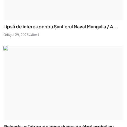
Lipsă de interes pentru Șantierul Naval Mangalia / A...
Odix
Jul 29, 2026
0
1
Finlanda va întrerupe conexiunea de fibră optică cu ...