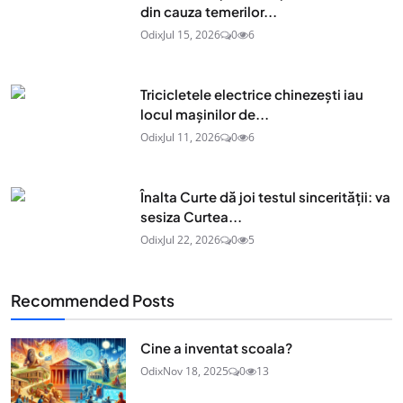
din cauza temerilor...
Odix
Jul 15, 2026
0
6
Tricicletele electrice chinezești iau
locul mașinilor de...
Odix
Jul 11, 2026
0
6
Înalta Curte dă joi testul sincerității: va
sesiza Curtea...
Odix
Jul 22, 2026
0
5
Recommended Posts
Cine a inventat scoala?
Odix
Nov 18, 2025
0
13