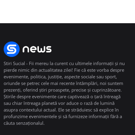
Stiri Sucial - Fii mereu la curent cu ultimele informații și nu
pierde nimic din actualitatea zilei! Fie că este vorba despre
evenimente, politica, justiție, aspecte sociale sau sport,
oriunde se petrec cele mai recente întâmplări, noi suntem
prezenți, oferind știri proaspete, precise și cuprinzătoare.
Știrile despre evenimente care captivează o țară întreagă
sau chiar întreaga planetă vor aduce o rază de lumină
asupra contextului actual. Ele se străduiesc să explice în
profunzime evenimentele și să furnizeze informații fără a
căuta senzaționalul.