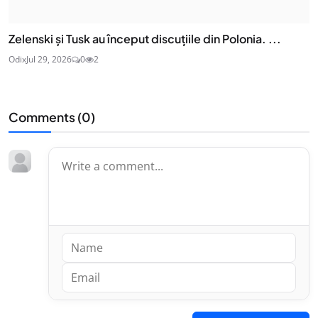
Zelenski și Tusk au început discuțiile din Polonia. ...
Odix
Jul 29, 2026
0
2
Comments (
0
)