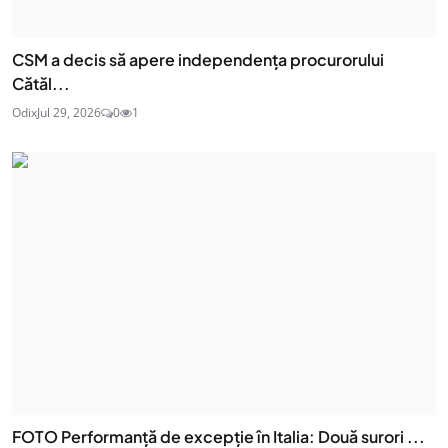
CSM a decis să apere independența procurorului
Cătăl...
Odix
Jul 29, 2026
0
1
FOTO Performanță de excepție în Italia: Două surori ...