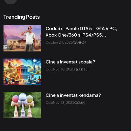
Trending Posts
Coduri si Parole GTA 5 – GTA V PC,
Xbox One/360 si PS4/PS5...
Odix
Jan 24, 2026
0
24
Cine a inventat scoala?
Odix
Nov 18, 2025
0
13
Cine a inventat kendama?
Odix
Nov 18, 2025
0
6