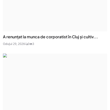
A renunțat la munca de corporatist în Cluj și cultiv...
Odix
Jul 29, 2026
0
3