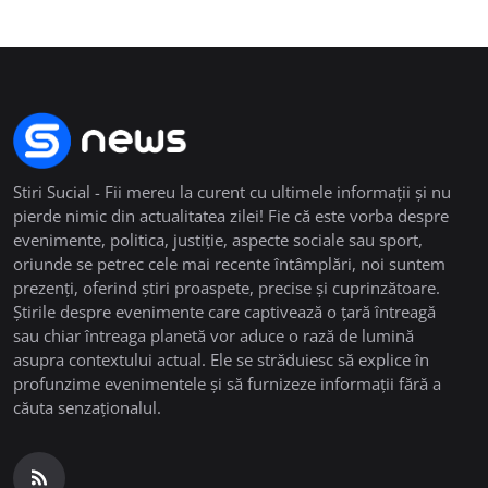
Stiri Sucial - Fii mereu la curent cu ultimele informații și nu
pierde nimic din actualitatea zilei! Fie că este vorba despre
evenimente, politica, justiție, aspecte sociale sau sport,
oriunde se petrec cele mai recente întâmplări, noi suntem
prezenți, oferind știri proaspete, precise și cuprinzătoare.
Știrile despre evenimente care captivează o țară întreagă
sau chiar întreaga planetă vor aduce o rază de lumină
asupra contextului actual. Ele se străduiesc să explice în
profunzime evenimentele și să furnizeze informații fără a
căuta senzaționalul.