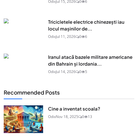
Odix
Jul 15, 2026
0
6
Tricicletele electrice chinezești iau
locul mașinilor de...
Odix
Jul 11, 2026
0
6
Iranul atacă bazele militare americane
din Bahrain și Iordania...
Odix
Jul 14, 2026
0
5
Recommended Posts
Cine a inventat scoala?
Odix
Nov 18, 2025
0
13