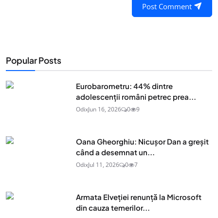
Post Comment
Popular Posts
Eurobarometru: 44% dintre
adolescenţii români petrec prea...
Odix
Jun 16, 2026
0
9
Oana Gheorghiu: Nicușor Dan a greșit
când a desemnat un...
Odix
Jul 11, 2026
0
7
Armata Elveției renunță la Microsoft
din cauza temerilor...