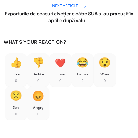
NEXT ARTICLE
Exporturile de ceasuri elvețiene către SUA s-au prăbușit în
aprilie după valu...
WHAT'S YOUR REACTION?
Like
Dislike
Love
Funny
Wow
0
0
0
0
0
Sad
Angry
0
0