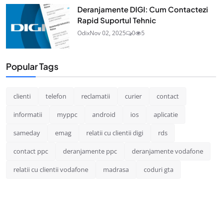
Deranjamente DIGI: Cum Contactezi
Rapid Suportul Tehnic
Odix
Nov 02, 2025
0
5
Popular Tags
clienti
telefon
reclamatii
curier
contact
informatii
myppc
android
ios
aplicatie
sameday
emag
relatii cu clientii digi
rds
contact ppc
deranjamente ppc
deranjamente vodafone
relatii cu clientii vodafone
madrasa
coduri gta