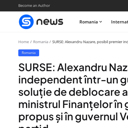
Become an Author
Romania
Interna
Home
Romania
SURSE: Alexandru Nazare, posibil premier inde
Romania
SURSE: Alexandru Naza
independent într-un gu
soluție de deblocare a 
ministrul Finanțelor în
propus și în guvernul 