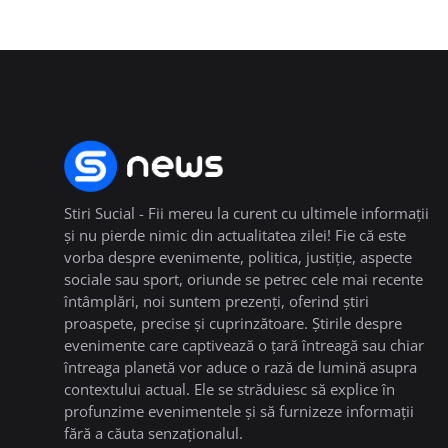
Stiri Sucial - Fii mereu la curent cu ultimele informații
și nu pierde nimic din actualitatea zilei! Fie că este
vorba despre evenimente, politica, justiție, aspecte
sociale sau sport, oriunde se petrec cele mai recente
întâmplări, noi suntem prezenți, oferind știri
proaspete, precise și cuprinzătoare. Știrile despre
evenimente care captivează o țară întreagă sau chiar
întreaga planetă vor aduce o rază de lumină asupra
contextului actual. Ele se străduiesc să explice în
profunzime evenimentele și să furnizeze informații
fără a căuta senzaționalul.