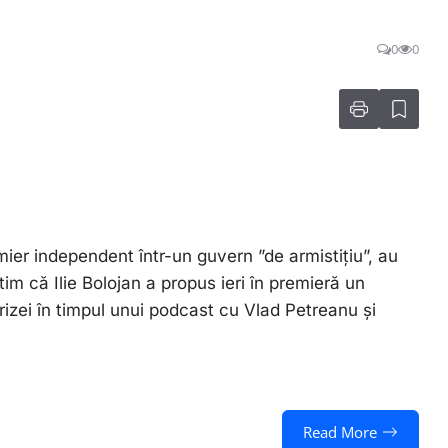
0
0
mier independent într-un guvern ”de armistițiu”, au
m că Ilie Bolojan a propus ieri în premieră un
rizei în timpul unui podcast cu Vlad Petreanu și
Read More