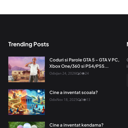
Trending Posts
Coduri si Parole GTA 5 – GTA V PC,
Xbox One/360 si PS4/PS5...
Odix
Jan 24, 2026
0
24
Cine a inventat scoala?
Odix
Nov 18, 2025
0
13
Cine a inventat kendama?