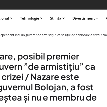
tional
Tehnologie
Stiinta
Divertisment
pendent într-un guvern ”de armistițiu” ca soluție de deblocare a crizei / Naz
re, posibil premier
vern ”de armistițiu” ca
crizei / Nazare este
 guvernul Bolojan, a fost
Veștea și nu e membru de