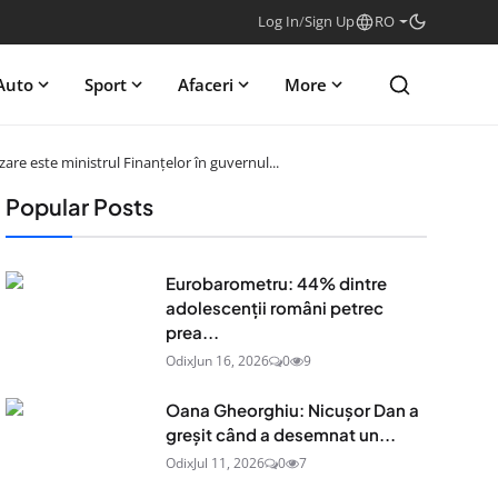
Log In
/
Sign Up
RO
Auto
Sport
Afaceri
More
are este ministrul Finanțelor în guvernul...
Popular Posts
Eurobarometru: 44% dintre
adolescenţii români petrec
prea...
Odix
Jun 16, 2026
0
9
Oana Gheorghiu: Nicușor Dan a
greșit când a desemnat un...
Odix
Jul 11, 2026
0
7