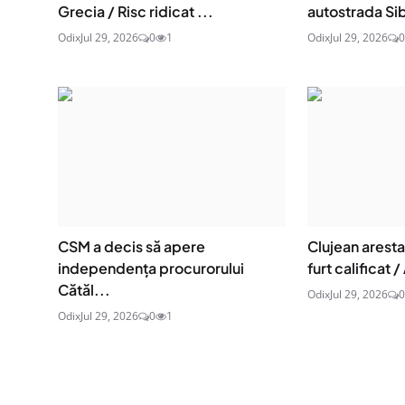
Grecia / Risc ridicat ...
autostrada Sib
Odix
Jul 29, 2026
0
1
Odix
Jul 29, 2026
0
CSM a decis să apere
Clujean aresta
independența procurorului
furt calificat / 
Cătăl...
Odix
Jul 29, 2026
0
Odix
Jul 29, 2026
0
1