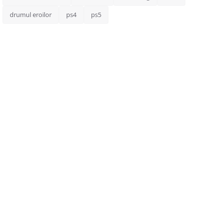
drumul eroilor
ps4
ps5