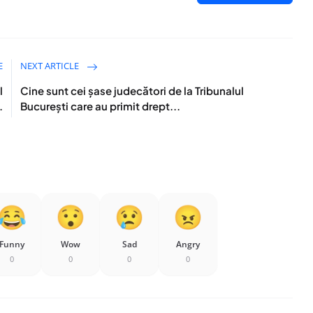
E
NEXT ARTICLE
l
Cine sunt cei șase judecători de la Tribunalul
.
București care au primit drept...
Funny
Wow
Sad
Angry
0
0
0
0