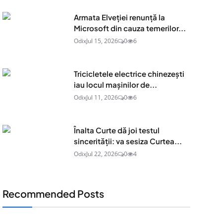
Armata Elveției renunță la
Microsoft din cauza temerilor...
Odix
Jul 15, 2026
0
6
Tricicletele electrice chinezești
iau locul mașinilor de...
Odix
Jul 11, 2026
0
6
Înalta Curte dă joi testul
sincerității: va sesiza Curtea...
Odix
Jul 22, 2026
0
4
Recommended Posts