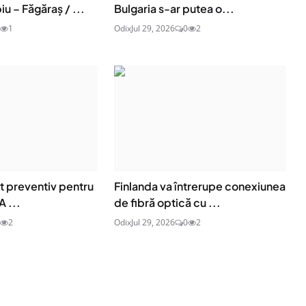
iu – Făgăraș / ...
Bulgaria s-ar putea o...
1
Odix
Jul 29, 2026
0
2
t preventiv pentru
Finlanda va întrerupe conexiunea
A ...
de fibră optică cu ...
2
Odix
Jul 29, 2026
0
2