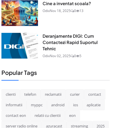
Cine a inventat scoala?
Odix
Nov 18, 2025
0
13
Deranjamente DIGI: Cum
Contactezi Rapid Suportul
Tehnic
Odix
Nov 02, 2025
0
5
Popular Tags
clienti
telefon
reclamatii
curier
contact
informatii
myppc
android
ios
aplicatie
contact eon
relatii cu clientii
eon
server radio online
azuracast
streaming
2025