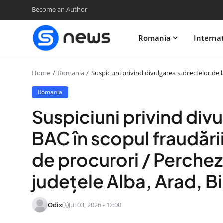
Become an Author
Romania
Interna
Home
Romania
Suspiciuni privind divulgarea subiectelor de l
Romania
Suspiciuni privind div
BAC în scopul fraudăr
de procurori / Percheziț
judeţele Alba, Arad, Bih
Odix
Jul 03, 2026 - 12:00