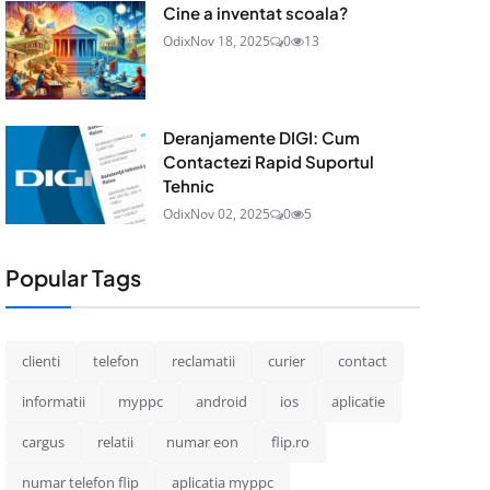
Cine a inventat scoala?
Odix
Nov 18, 2025
0
13
Deranjamente DIGI: Cum
Contactezi Rapid Suportul
Tehnic
Odix
Nov 02, 2025
0
5
Popular Tags
clienti
telefon
reclamatii
curier
contact
informatii
myppc
android
ios
aplicatie
cargus
relatii
numar eon
flip.ro
numar telefon flip
aplicatia myppc