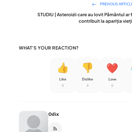
PREVIOUS ARTICL
STUDIU | Asteroizii care au lovit Pământul ar f
contribuit la apariția vieți
WHAT'S YOUR REACTION?
Like
Dislike
Love
0
0
0
Odix