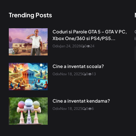
Trending Posts
Coduri si Parole GTA 5 – GTA V PC,
Xbox One/360 si PS4/PS5...
Odix
Jan 24, 2026
0
24
Cine a inventat scoala?
Odix
Nov 18, 2025
0
13
Cine a inventat kendama?
Odix
Nov 18, 2025
0
6