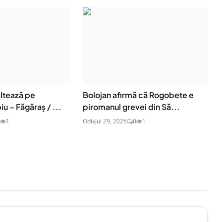
ltează pe
Bolojan afirmă că Rogobete e
iu – Făgăraș / ...
piromanul grevei din Să...
1
Odix
Jul 29, 2026
0
1