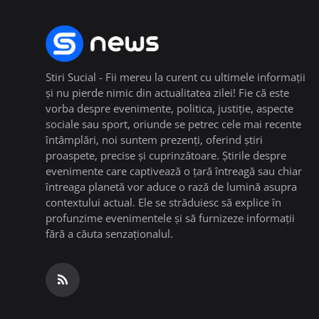
Stiri Sucial - Fii mereu la curent cu ultimele informații
și nu pierde nimic din actualitatea zilei! Fie că este
vorba despre evenimente, politica, justiție, aspecte
sociale sau sport, oriunde se petrec cele mai recente
întâmplări, noi suntem prezenți, oferind știri
proaspete, precise și cuprinzătoare. Știrile despre
evenimente care captivează o țară întreagă sau chiar
întreaga planetă vor aduce o rază de lumină asupra
contextului actual. Ele se străduiesc să explice în
profunzime evenimentele și să furnizeze informații
fără a căuta senzaționalul.