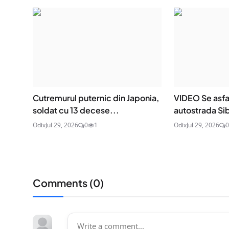
Cutremurul puternic din Japonia,
VIDEO Se asfa
soldat cu 13 decese...
autostrada Sib
Odix
Jul 29, 2026
0
1
Odix
Jul 29, 2026
0
Comments (
0
)