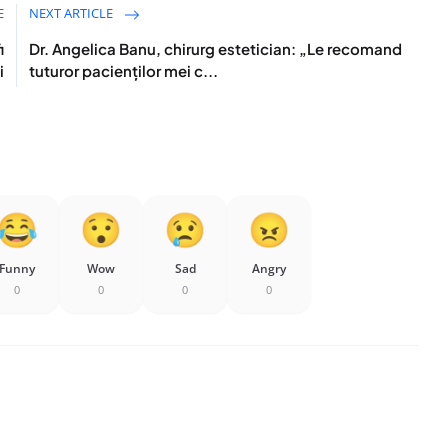
E
NEXT ARTICLE
i
Dr. Angelica Banu, chirurg estetician: „Le recomand
i
tuturor pacienților mei c...
Funny
Wow
Sad
Angry
0
0
0
0