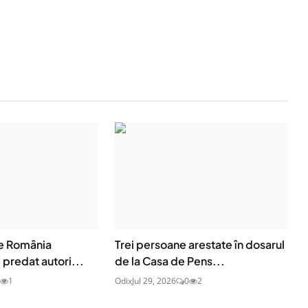
de România
Trei persoane arestate în dosarul
 predat autori...
de la Casa de Pens...
1
Odix
Jul 29, 2026
0
2