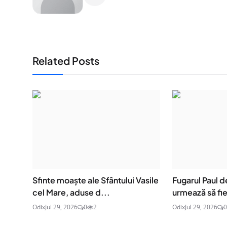
Related Posts
Sfinte moaşte ale Sfântului Vasile
Fugarul Paul 
cel Mare, aduse d...
urmează să fie
Odix
Jul 29, 2026
0
2
Odix
Jul 29, 2026
0