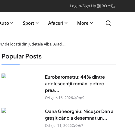
Log In
/
Sign Up
RO
Auto
Sport
Afaceri
More
 de locații din judeţele Alba, Arad,...
Popular Posts
Eurobarometru: 44% dintre
adolescenţii români petrec
prea...
Odix
Jun 16, 2026
0
9
Oana Gheorghiu: Nicușor Dan a
greșit când a desemnat un...
Odix
Jul 11, 2026
0
7