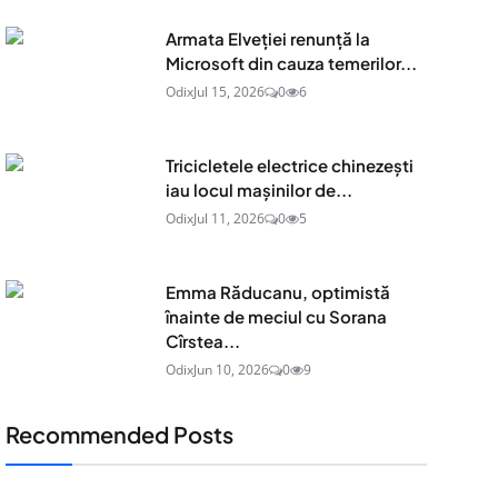
Armata Elveției renunță la
Microsoft din cauza temerilor...
Odix
Jul 15, 2026
0
6
Tricicletele electrice chinezești
iau locul mașinilor de...
Odix
Jul 11, 2026
0
5
Emma Răducanu, optimistă
înainte de meciul cu Sorana
Cîrstea...
Odix
Jun 10, 2026
0
9
Recommended Posts