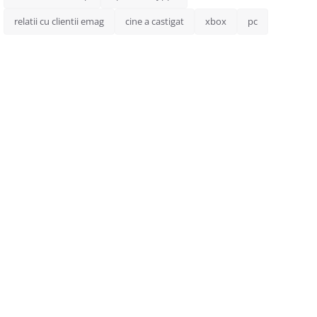
relatii cu clientii emag
cine a castigat
xbox
pc