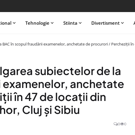
tional
Tehnologie
Stiinta
Divertisment
a BAC în scopul fraudării examenelor, anchetate de procurori / Percheziții în 47
ulgarea subiectelor de la
ii examenelor, anchetate
ii în 47 de locații din
or, Cluj şi Sibiu
0
0