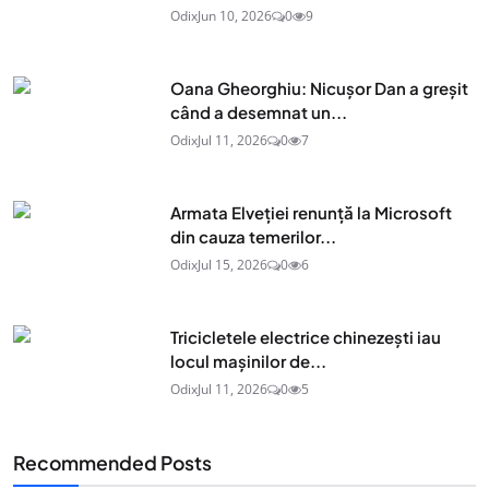
Odix
Jun 10, 2026
0
9
Oana Gheorghiu: Nicușor Dan a greșit
când a desemnat un...
Odix
Jul 11, 2026
0
7
Armata Elveției renunță la Microsoft
din cauza temerilor...
Odix
Jul 15, 2026
0
6
Tricicletele electrice chinezești iau
locul mașinilor de...
Odix
Jul 11, 2026
0
5
Recommended Posts