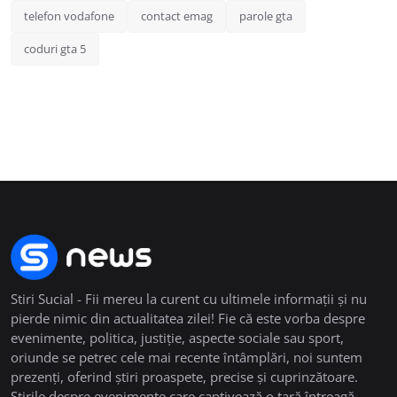
telefon vodafone
contact emag
parole gta
coduri gta 5
Stiri Sucial - Fii mereu la curent cu ultimele informații și nu
pierde nimic din actualitatea zilei! Fie că este vorba despre
evenimente, politica, justiție, aspecte sociale sau sport,
oriunde se petrec cele mai recente întâmplări, noi suntem
prezenți, oferind știri proaspete, precise și cuprinzătoare.
Știrile despre evenimente care captivează o țară întreagă