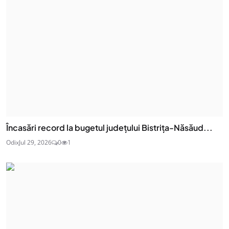
Încasări record la bugetul județului Bistrița-Năsăud...
Odix
Jul 29, 2026
0
1