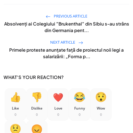
PREVIOUS ARTICLE
Absolvenți ai Colegiului ”Brukenthal” din Sibiu s-au strâns
din Germania pent...
NEXT ARTICLE
Primele proteste anunțate față de proiectul noii legi a
salarizării: „Forma p...
WHAT'S YOUR REACTION?
Like
Dislike
Love
Funny
Wow
0
0
0
0
0