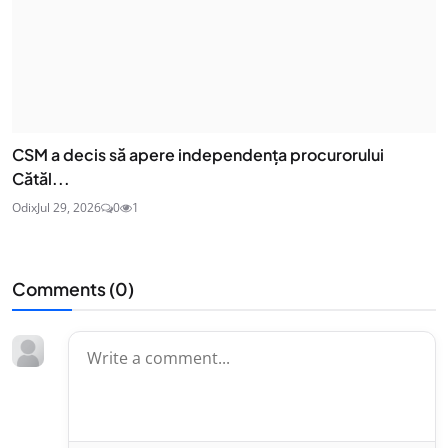
CSM a decis să apere independența procurorului
Cătăl...
Odix
Jul 29, 2026
0
1
Comments (
0
)