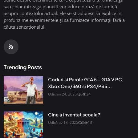
sau chiar întreaga planetă vor aduce o rază de lumină
asupra contextului actual. Ele se străduiesc să explice în
profunzime evenimentele și să furnizeze informații fără a
căuta senzaționalul.
Trending Posts
Coduri si Parole GTA 5 – GTA V PC,
Xbox One/360 si PS4/PS5...
Odix
Jan 24, 2026
0
24
Cine a inventat scoala?
Odix
Nov 18, 2025
0
13