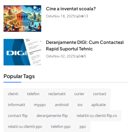
Cine a inventat scoala?
Odix
Nov 18, 2025
0
13
Deranjamente DIGI: Cum Contactezi
Rapid Suportul Tehnic
Odix
Nov 02, 2025
0
5
Popular Tags
clienti
telefon
reclamatii
curier
contact
informatii
myppc
android
ios
aplicatie
contact flip
deranjamente flip
relatitii cu clientii flip.ro
relatii cu clientii ppc
telefon ppc
ppc