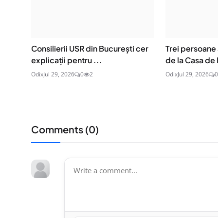
Consilierii USR din București cer
Trei persoane 
explicații pentru ...
de la Casa de 
Odix
Jul 29, 2026
0
2
Odix
Jul 29, 2026
0
Comments (
0
)