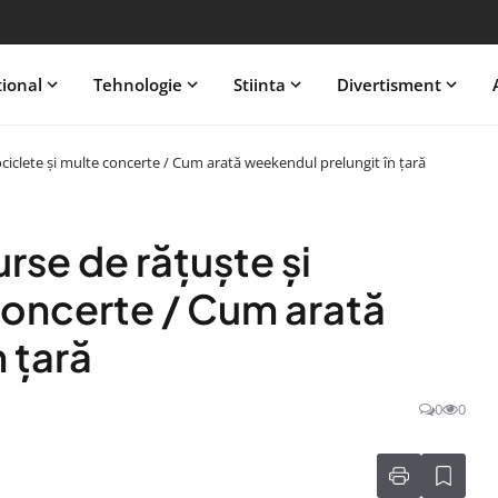
tional
Tehnologie
Stiinta
Divertisment
ociclete și multe concerte / Cum arată weekendul prelungit în țară
urse de rățuște și
concerte / Cum arată
 țară
0
0