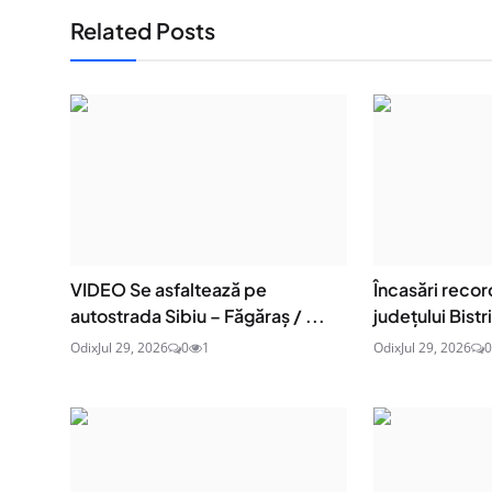
Related Posts
VIDEO Se asfaltează pe
Încasări recor
autostrada Sibiu – Făgăraș / ...
județului Bist
Odix
Jul 29, 2026
0
1
Odix
Jul 29, 2026
0