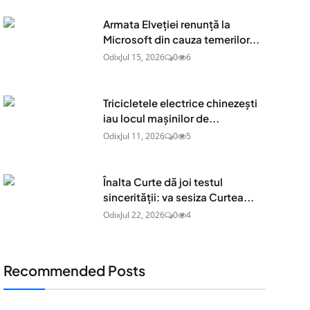
Armata Elveției renunță la
Microsoft din cauza temerilor...
Odix
Jul 15, 2026
0
6
Tricicletele electrice chinezești
iau locul mașinilor de...
Odix
Jul 11, 2026
0
5
Înalta Curte dă joi testul
sincerității: va sesiza Curtea...
Odix
Jul 22, 2026
0
4
Recommended Posts