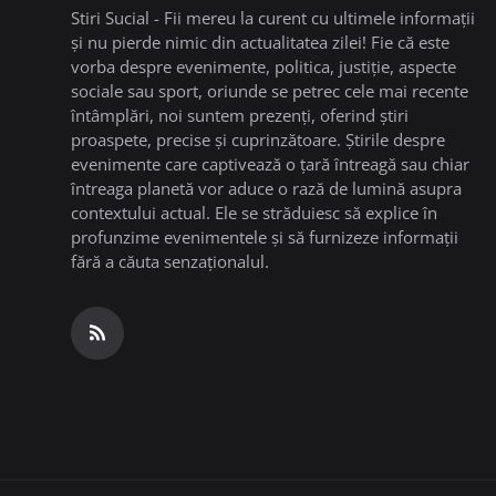
Stiri Sucial - Fii mereu la curent cu ultimele informații
și nu pierde nimic din actualitatea zilei! Fie că este
vorba despre evenimente, politica, justiție, aspecte
sociale sau sport, oriunde se petrec cele mai recente
întâmplări, noi suntem prezenți, oferind știri
proaspete, precise și cuprinzătoare. Știrile despre
evenimente care captivează o țară întreagă sau chiar
întreaga planetă vor aduce o rază de lumină asupra
contextului actual. Ele se străduiesc să explice în
profunzime evenimentele și să furnizeze informații
fără a căuta senzaționalul.