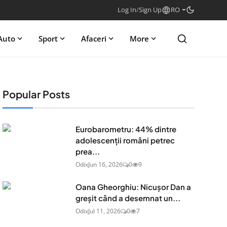
Log In
/
Sign Up
RO
Auto
Sport
Afaceri
More
Popular Posts
Eurobarometru: 44% dintre
adolescenţii români petrec
prea...
Odix
Jun 16, 2026
0
9
Oana Gheorghiu: Nicușor Dan a
greșit când a desemnat un...
Odix
Jul 11, 2026
0
7