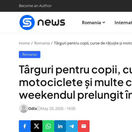
Become an Author
Romania
Interna
Home
Romania
Târguri pentru copii, curse de rățuște și mot
Romania
Târguri pentru copii, c
motociclete și multe 
weekendul prelungit în
Odix
May 29, 2026 - 19:00