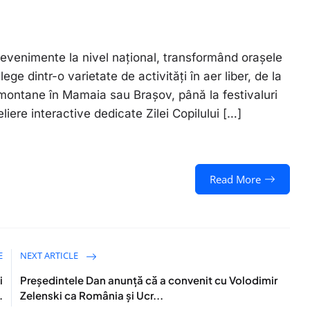
venimente la nivel național, transformând orașele
alege dintr-o varietate de activități în aer liber, de la
 montane în Mamaia sau Brașov, până la festivaluri
liere interactive dedicate Zilei Copilului […]
Read More
E
NEXT ARTICLE
i
Președintele Dan anunță că a convenit cu Volodimir
.
Zelenski ca România și Ucr...