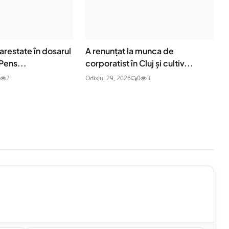
arestate în dosarul
A renunțat la munca de
Pens...
corporatist în Cluj și cultiv...
2
Odix
Jul 29, 2026
0
3