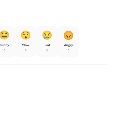
Funny
Wow
Sad
Angry
0
0
0
0