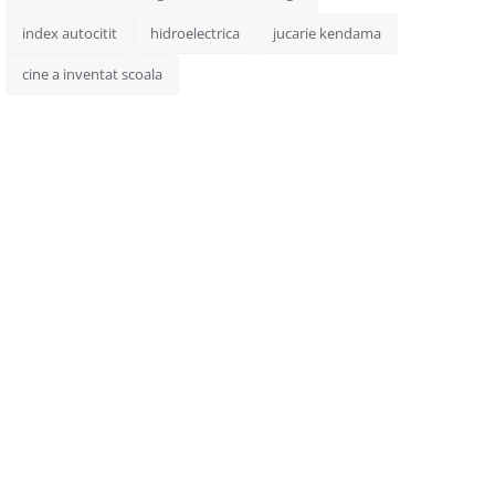
index autocitit
hidroelectrica
jucarie kendama
cine a inventat scoala