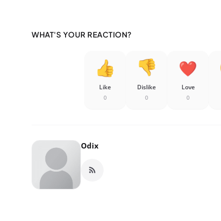
WHAT'S YOUR REACTION?
Like
Dislike
Love
0
0
0
Odix