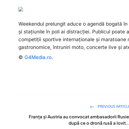
Weekendul prelungit aduce o agendă bogată în e
și stațiunile în poli ai distracției. Publicul poate 
competiții sportive internaționale și maratoane
gastronomice, întruniri moto, concerte live și ate
©
G4Media.ro
.
PREVIOUS ARTICL
Franța și Austria au convocat ambasadorii Rusie
după ce o dronă rusă a lovit..