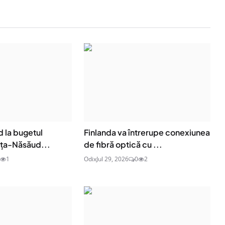
d la bugetul
Finlanda va întrerupe conexiunea
rița-Năsăud...
de fibră optică cu ...
1
Odix
Jul 29, 2026
0
2