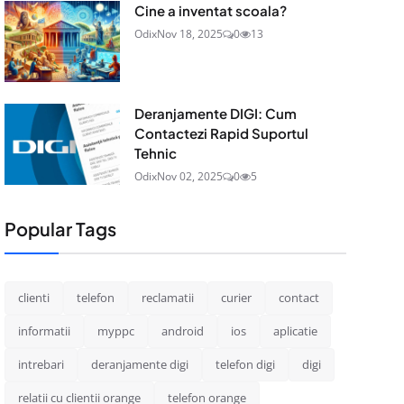
Cine a inventat scoala?
Odix
Nov 18, 2025
0
13
Deranjamente DIGI: Cum
Contactezi Rapid Suportul
Tehnic
Odix
Nov 02, 2025
0
5
Popular Tags
clienti
telefon
reclamatii
curier
contact
informatii
myppc
android
ios
aplicatie
intrebari
deranjamente digi
telefon digi
digi
relatii cu clientii orange
telefon orange