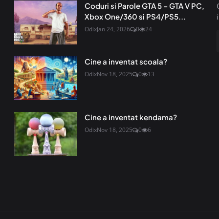
Coduri si Parole GTA 5 – GTA V PC,
Xbox One/360 si PS4/PS5...
Odix
Jan 24, 2026
0
24
Cine a inventat scoala?
Odix
Nov 18, 2025
0
13
Cine a inventat kendama?
Odix
Nov 18, 2025
0
6