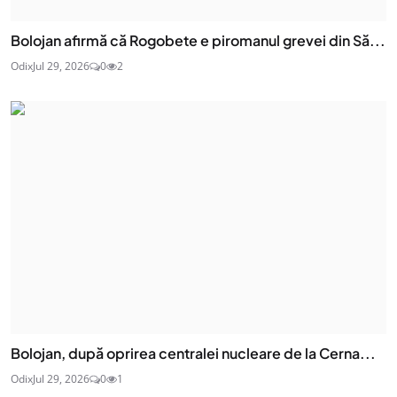
Bolojan afirmă că Rogobete e piromanul grevei din Să...
Odix
Jul 29, 2026
0
2
Bolojan, după oprirea centralei nucleare de la Cerna...
Odix
Jul 29, 2026
0
1