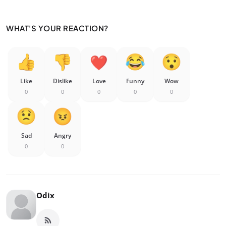
WHAT'S YOUR REACTION?
Like
Dislike
Love
Funny
Wow
0
0
0
0
0
Sad
Angry
0
0
Odix