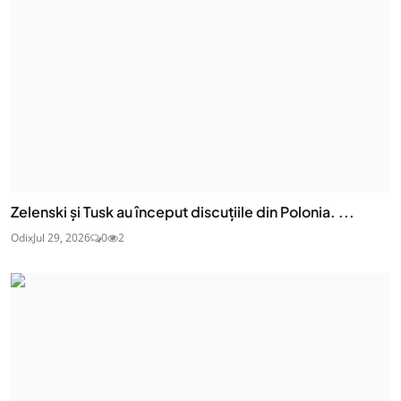
Zelenski și Tusk au început discuțiile din Polonia. ...
Odix
Jul 29, 2026
0
2