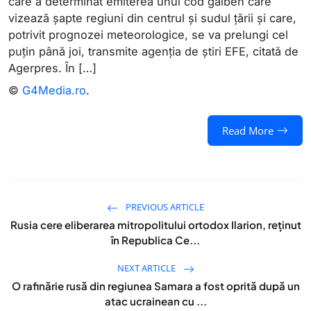
care a determinat emiterea unui cod galben care
vizează şapte regiuni din centrul şi sudul ţării şi care,
potrivit prognozei meteorologice, se va prelungi cel
puţin până joi, transmite agenţia de știri EFE, citată de
Agerpres. În […]
©
G4Media.ro
.
Read More
PREVIOUS ARTICLE
Rusia cere eliberarea mitropolitului ortodox Ilarion, reţinut
în Republica Ce...
NEXT ARTICLE
O rafinărie rusă din regiunea Samara a fost oprită după un
atac ucrainean cu ...