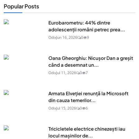
Popular Posts
Eurobarometru: 44% dintre
adolescenţii români petrec prea...
Odix
Jun 16, 2026
0
9
Oana Gheorghiu: Nicușor Dan a greșit
când a desemnat un...
Odix
Jul 11, 2026
0
7
Armata Elveției renunță la Microsoft
din cauza temerilor...
Odix
Jul 15, 2026
0
6
Tricicletele electrice chinezești iau
locul mașinilor de...