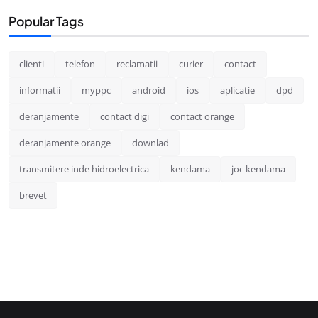
Popular Tags
clienti
telefon
reclamatii
curier
contact
informatii
myppc
android
ios
aplicatie
dpd
deranjamente
contact digi
contact orange
deranjamente orange
downlad
transmitere inde hidroelectrica
kendama
joc kendama
brevet