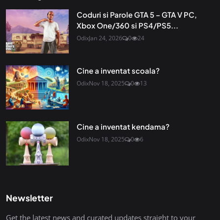
Coduri si Parole GTA 5 – GTA V PC,
Xbox One/360 si PS4/PS5...
Odix
Jan 24, 2026
0
24
Cine a inventat scoala?
Odix
Nov 18, 2025
0
13
Cine a inventat kendama?
Odix
Nov 18, 2025
0
6
Newsletter
Get the latest news and curated updates straight to your