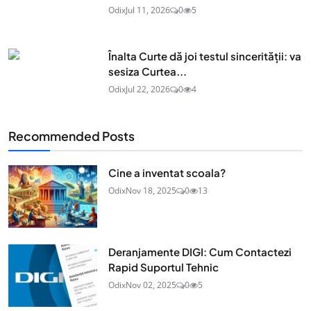
Odix
Jul 11, 2026
0
5
Înalta Curte dă joi testul sincerității: va
sesiza Curtea...
Odix
Jul 22, 2026
0
4
Recommended Posts
Cine a inventat scoala?
Odix
Nov 18, 2025
0
13
Deranjamente DIGI: Cum Contactezi
Rapid Suportul Tehnic
Odix
Nov 02, 2025
0
5