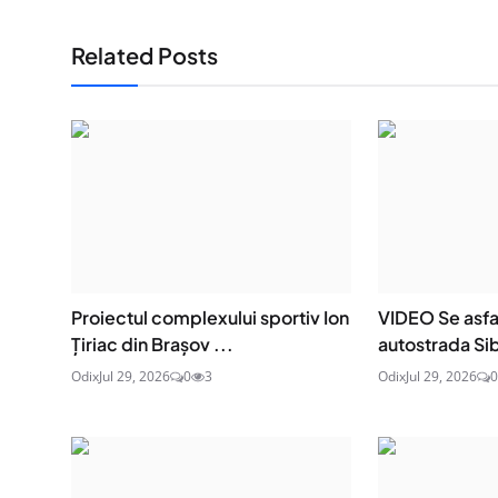
Related Posts
Proiectul complexului sportiv Ion
VIDEO Se asfa
Țiriac din Brașov ...
autostrada Sib
Odix
Jul 29, 2026
0
3
Odix
Jul 29, 2026
0