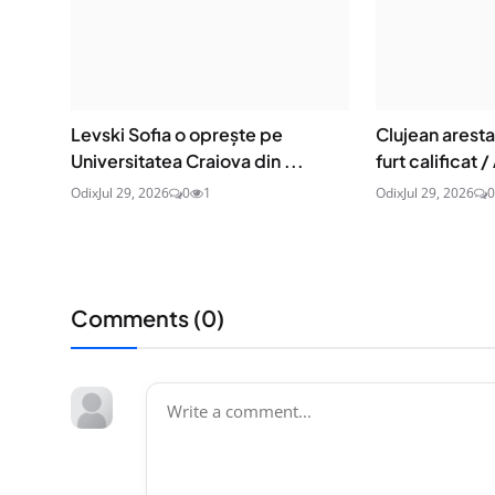
Levski Sofia o oprește pe
Clujean aresta
Universitatea Craiova din ...
furt calificat / 
Odix
Jul 29, 2026
0
1
Odix
Jul 29, 2026
0
Comments (
0
)