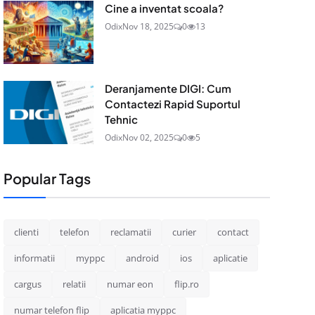
Cine a inventat scoala?
Odix
Nov 18, 2025
0
13
Deranjamente DIGI: Cum
Contactezi Rapid Suportul
Tehnic
Odix
Nov 02, 2025
0
5
Popular Tags
clienti
telefon
reclamatii
curier
contact
informatii
myppc
android
ios
aplicatie
cargus
relatii
numar eon
flip.ro
numar telefon flip
aplicatia myppc