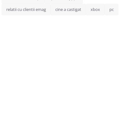
relatii cu clientii emag
cine a castigat
xbox
pc