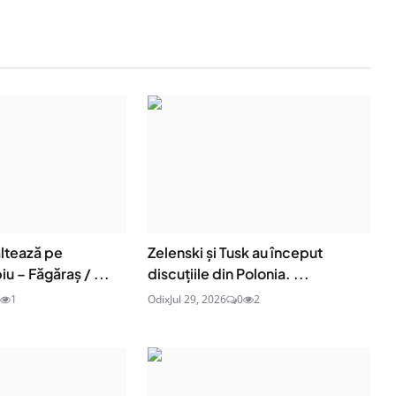
ltează pe
Zelenski și Tusk au început
iu – Făgăraș / ...
discuțiile din Polonia. ...
1
Odix
Jul 29, 2026
0
2