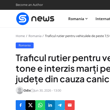
Become an Author
Romania
Interna
Home
Romania
Traficul rutier pentru vehiculele de peste 7,5
Romania
Traficul rutier pentru 
tone e interzis marți p
judeţe din cauza canic
Odix
Jun 30, 2026 - 13:00