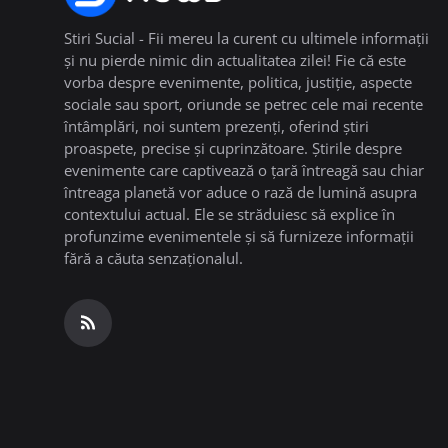
Stiri Sucial - Fii mereu la curent cu ultimele informații
și nu pierde nimic din actualitatea zilei! Fie că este
vorba despre evenimente, politica, justiție, aspecte
sociale sau sport, oriunde se petrec cele mai recente
întâmplări, noi suntem prezenți, oferind știri
proaspete, precise și cuprinzătoare. Știrile despre
evenimente care captivează o țară întreagă sau chiar
întreaga planetă vor aduce o rază de lumină asupra
contextului actual. Ele se străduiesc să explice în
profunzime evenimentele și să furnizeze informații
fără a căuta senzaționalul.