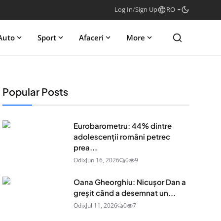
Log In
/
Sign Up
RO
Auto
Sport
Afaceri
More
Popular Posts
Eurobarometru: 44% dintre
adolescenţii români petrec
prea...
Odix
Jun 16, 2026
0
9
Oana Gheorghiu: Nicușor Dan a
greșit când a desemnat un...
Odix
Jul 11, 2026
0
7