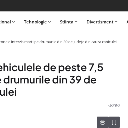
tional
Tehnologie
Stiinta
Divertisment
 tone e interzis marți pe drumurile din 39 de judeţe din cauza caniculei
vehiculele de peste 7,5
e drumurile din 39 de
ulei
0
0