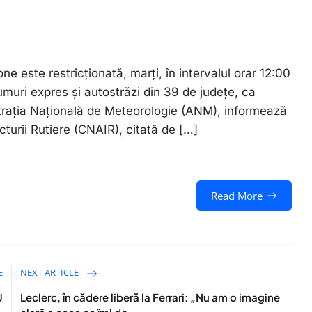
one este restricţionată, marţi, în intervalul orar 12:00
muri expres şi autostrăzi din 39 de judeţe, ca
traţia Naţională de Meteorologie (ANM), informează
turii Rutiere (CNAIR), citată de […]
Read More
E
NEXT ARTICLE
U
Leclerc, în cădere liberă la Ferrari: „Nu am o imagine