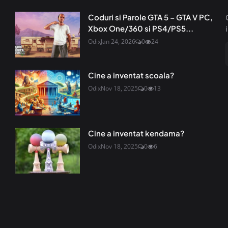
Coduri si Parole GTA 5 – GTA V PC,
Xbox One/360 si PS4/PS5...
Odix
Jan 24, 2026
0
24
Cine a inventat scoala?
Odix
Nov 18, 2025
0
13
Cine a inventat kendama?
Odix
Nov 18, 2025
0
6