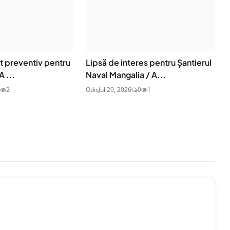
t preventiv pentru
Lipsă de interes pentru Șantierul
A ...
Naval Mangalia / A...
2
Odix
Jul 29, 2026
0
1