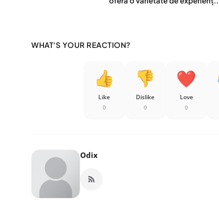
oferă o varietate de experienț..
WHAT'S YOUR REACTION?
Like
Dislike
Love
0
0
0
Odix