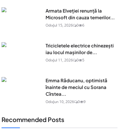
Armata Elveției renunță la
Microsoft din cauza temerilor...
Odix
Jul 15, 2026
0
6
Tricicletele electrice chinezești
iau locul mașinilor de...
Odix
Jul 11, 2026
0
5
Emma Răducanu, optimistă
înainte de meciul cu Sorana
Cîrstea...
Odix
Jun 10, 2026
0
9
Recommended Posts