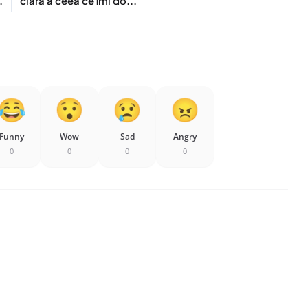
.
clară a ceea ce îmi do...
Funny
Wow
Sad
Angry
0
0
0
0