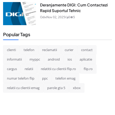
Deranjamente DIGI: Cum Contactezi
Rapid Suportul Tehnic
Odix
Nov 02, 2025
0
5
Popular Tags
clienti
telefon
reclamatii
curier
contact
informatii
myppc
android
ios
aplicatie
cargus
relatii
relatitii cu clientii flip.ro
flip.ro
numar telefon flip
ppc
telefon emag
relatii cu clientii emag
parole gta 5
xbox