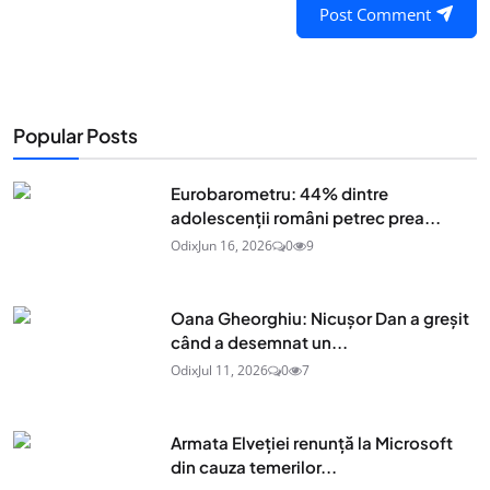
Post Comment
Popular Posts
Eurobarometru: 44% dintre
adolescenţii români petrec prea...
Odix
Jun 16, 2026
0
9
Oana Gheorghiu: Nicușor Dan a greșit
când a desemnat un...
Odix
Jul 11, 2026
0
7
Armata Elveției renunță la Microsoft
din cauza temerilor...