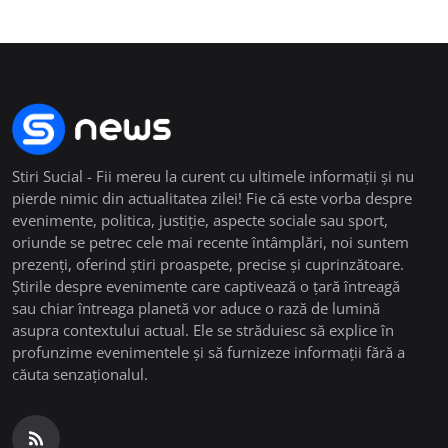
Stiri Sucial - Fii mereu la curent cu ultimele informații și nu
pierde nimic din actualitatea zilei! Fie că este vorba despre
evenimente, politica, justiție, aspecte sociale sau sport,
oriunde se petrec cele mai recente întâmplări, noi suntem
prezenți, oferind știri proaspete, precise și cuprinzătoare.
Știrile despre evenimente care captivează o țară întreagă
sau chiar întreaga planetă vor aduce o rază de lumină
asupra contextului actual. Ele se străduiesc să explice în
profunzime evenimentele și să furnizeze informații fără a
căuta senzaționalul.