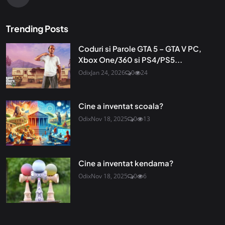
Trending Posts
Coduri si Parole GTA 5 – GTA V PC,
Xbox One/360 si PS4/PS5...
Odix
Jan 24, 2026
0
24
Cine a inventat scoala?
Odix
Nov 18, 2025
0
13
Cine a inventat kendama?
Odix
Nov 18, 2025
0
6