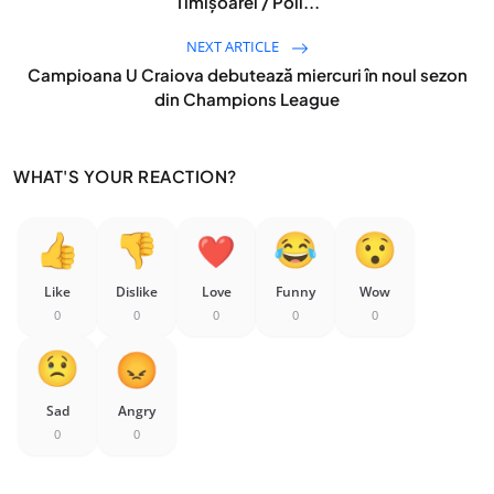
Timișoarei / Poli...
NEXT ARTICLE
Campioana U Craiova debutează miercuri în noul sezon
din Champions League
WHAT'S YOUR REACTION?
Like
Dislike
Love
Funny
Wow
0
0
0
0
0
Sad
Angry
0
0