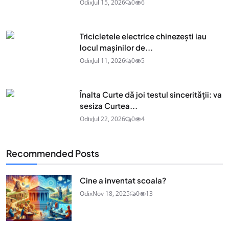
Odix
Jul 15, 2026
0
6
Tricicletele electrice chinezești iau
locul mașinilor de...
Odix
Jul 11, 2026
0
5
Înalta Curte dă joi testul sincerității: va
sesiza Curtea...
Odix
Jul 22, 2026
0
4
Recommended Posts
Cine a inventat scoala?
Odix
Nov 18, 2025
0
13