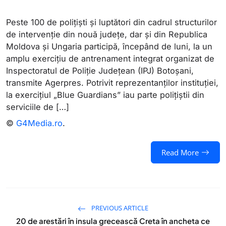
Peste 100 de poliţişti şi luptători din cadrul structurilor
de intervenţie din nouă judeţe, dar şi din Republica
Moldova şi Ungaria participă, începând de luni, la un
amplu exerciţiu de antrenament integrat organizat de
Inspectoratul de Poliţie Judeţean (IPJ) Botoşani,
transmite Agerpres. Potrivit reprezentanţilor instituţiei,
la exerciţiul „Blue Guardians” iau parte poliţiştii din
serviciile de […]
©
G4Media.ro
.
Read More
PREVIOUS ARTICLE
20 de arestări în insula grecească Creta în ancheta ce