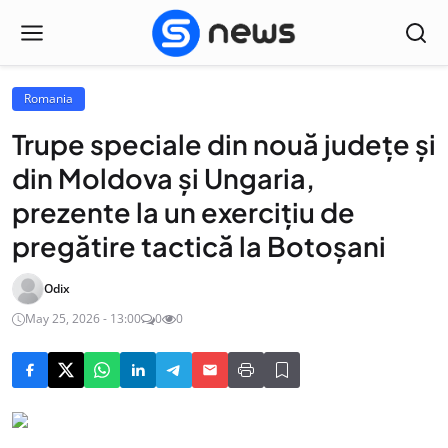
Romania
Trupe speciale din nouă judeţe şi
din Moldova şi Ungaria,
prezente la un exerciţiu de
pregătire tactică la Botoșani
Odix
May 25, 2026 - 13:00
0
0