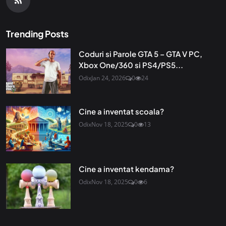
Trending Posts
Coduri si Parole GTA 5 – GTA V PC,
Xbox One/360 si PS4/PS5...
Odix
Jan 24, 2026
0
24
Cine a inventat scoala?
Odix
Nov 18, 2025
0
13
Cine a inventat kendama?
Odix
Nov 18, 2025
0
6