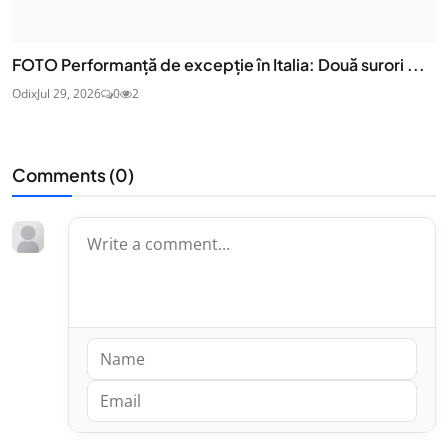
FOTO Performanță de excepție în Italia: Două surori ...
Odix
Jul 29, 2026
0
2
Comments (
0
)