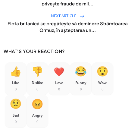
privește fraude de mil...
NEXT ARTICLE
Flota britanică se pregătește să demineze Strâmtoarea
Ormuz, în așteptarea un...
WHAT'S YOUR REACTION?
Like
Dislike
Love
Funny
Wow
0
0
0
0
0
Sad
Angry
0
0