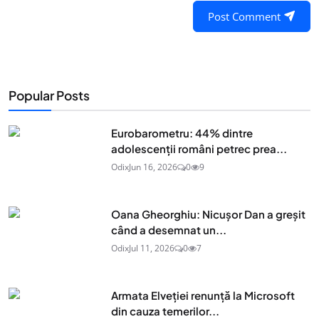
Post Comment
Popular Posts
Eurobarometru: 44% dintre
adolescenţii români petrec prea...
Odix
Jun 16, 2026
0
9
Oana Gheorghiu: Nicușor Dan a greșit
când a desemnat un...
Odix
Jul 11, 2026
0
7
Armata Elveției renunță la Microsoft
din cauza temerilor...