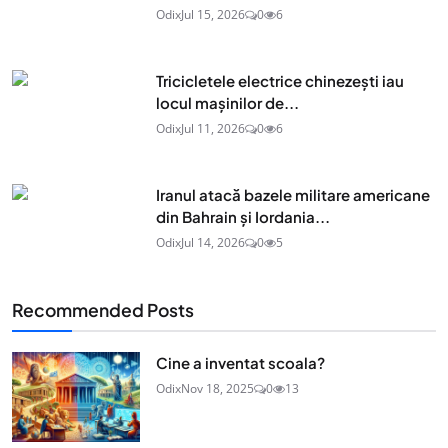
Odix
Jul 15, 2026
0
6
Tricicletele electrice chinezești iau
locul mașinilor de...
Odix
Jul 11, 2026
0
6
Iranul atacă bazele militare americane
din Bahrain și Iordania...
Odix
Jul 14, 2026
0
5
Recommended Posts
Cine a inventat scoala?
Odix
Nov 18, 2025
0
13