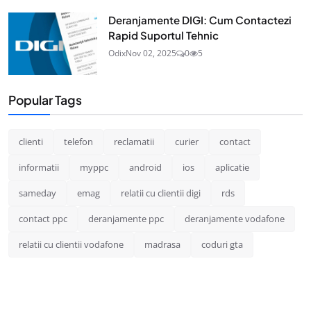
Deranjamente DIGI: Cum Contactezi
Rapid Suportul Tehnic
Odix
Nov 02, 2025
0
5
Popular Tags
clienti
telefon
reclamatii
curier
contact
informatii
myppc
android
ios
aplicatie
sameday
emag
relatii cu clientii digi
rds
contact ppc
deranjamente ppc
deranjamente vodafone
relatii cu clientii vodafone
madrasa
coduri gta