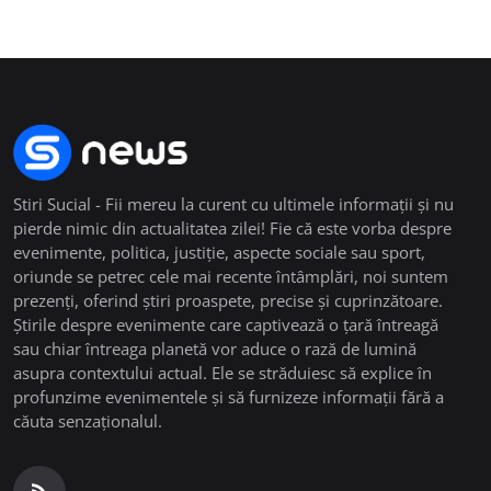
Stiri Sucial - Fii mereu la curent cu ultimele informații și nu
pierde nimic din actualitatea zilei! Fie că este vorba despre
evenimente, politica, justiție, aspecte sociale sau sport,
oriunde se petrec cele mai recente întâmplări, noi suntem
prezenți, oferind știri proaspete, precise și cuprinzătoare.
Știrile despre evenimente care captivează o țară întreagă
sau chiar întreaga planetă vor aduce o rază de lumină
asupra contextului actual. Ele se străduiesc să explice în
profunzime evenimentele și să furnizeze informații fără a
căuta senzaționalul.