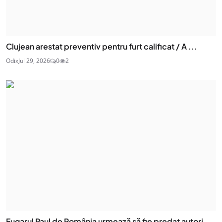
Clujean arestat preventiv pentru furt calificat / A ...
Odix
Jul 29, 2026
0
2
Fugarul Paul de România urmează să fie predat autori...