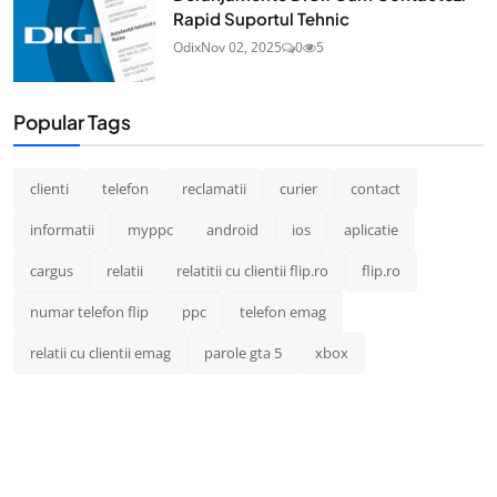
Rapid Suportul Tehnic
Odix
Nov 02, 2025
0
5
Popular Tags
clienti
telefon
reclamatii
curier
contact
informatii
myppc
android
ios
aplicatie
cargus
relatii
relatitii cu clientii flip.ro
flip.ro
numar telefon flip
ppc
telefon emag
relatii cu clientii emag
parole gta 5
xbox