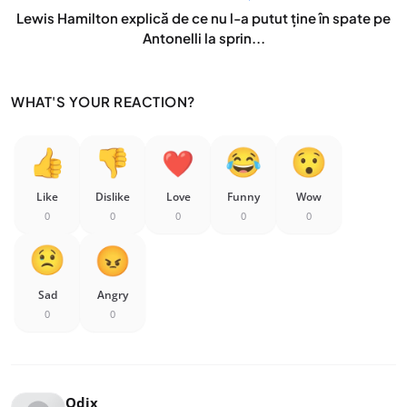
Lewis Hamilton explică de ce nu l-a putut ține în spate pe
Antonelli la sprin...
WHAT'S YOUR REACTION?
Like
Dislike
Love
Funny
Wow
0
0
0
0
0
Sad
Angry
0
0
Odix