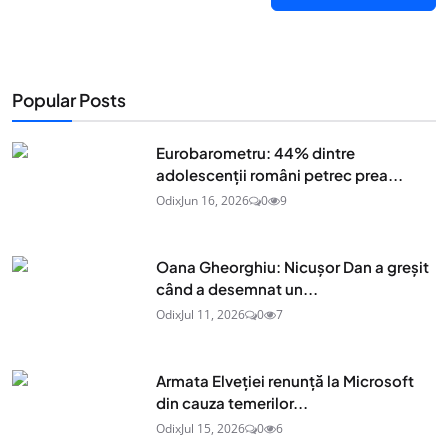
Popular Posts
Eurobarometru: 44% dintre
adolescenţii români petrec prea...
Odix
Jun 16, 2026
0
9
Oana Gheorghiu: Nicușor Dan a greșit
când a desemnat un...
Odix
Jul 11, 2026
0
7
Armata Elveției renunță la Microsoft
din cauza temerilor...
Odix
Jul 15, 2026
0
6