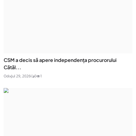
CSM a decis să apere independența procurorului
Cătăl...
Odix
Jul 29, 2026
0
1