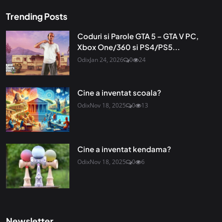
Trending Posts
Coduri si Parole GTA 5 – GTA V PC,
Xbox One/360 si PS4/PS5...
Odix
Jan 24, 2026
0
24
Cine a inventat scoala?
Odix
Nov 18, 2025
0
13
Cine a inventat kendama?
Odix
Nov 18, 2025
0
6
Newsletter