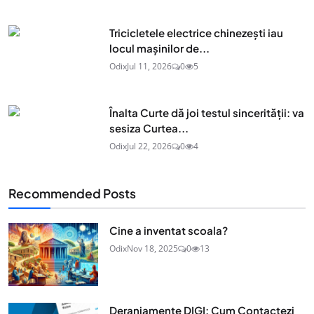
Tricicletele electrice chinezești iau
locul mașinilor de...
Odix
Jul 11, 2026
0
5
Înalta Curte dă joi testul sincerității: va
sesiza Curtea...
Odix
Jul 22, 2026
0
4
Recommended Posts
Cine a inventat scoala?
Odix
Nov 18, 2025
0
13
Deranjamente DIGI: Cum Contactezi