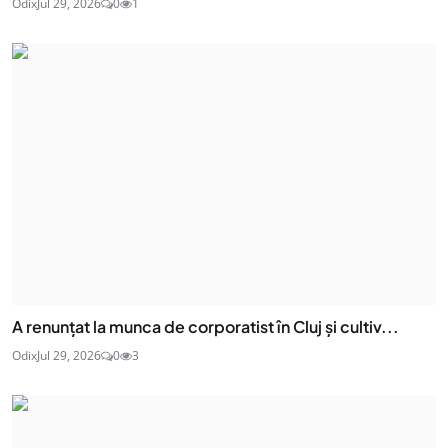
Odix
Jul 29, 2026
0
1
A renunțat la munca de corporatist în Cluj și cultiv...
Odix
Jul 29, 2026
0
3