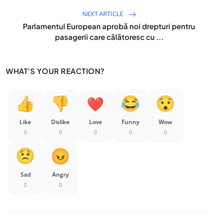
NEXT ARTICLE
Parlamentul European aprobă noi drepturi pentru
pasagerii care călătoresc cu ...
WHAT'S YOUR REACTION?
Like
Dislike
Love
Funny
Wow
0
0
0
0
0
Sad
Angry
0
0