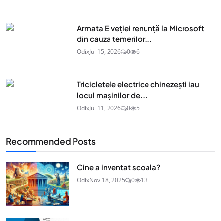
Armata Elveției renunță la Microsoft
din cauza temerilor...
Odix
Jul 15, 2026
0
6
Tricicletele electrice chinezești iau
locul mașinilor de...
Odix
Jul 11, 2026
0
5
Recommended Posts
Cine a inventat scoala?
Odix
Nov 18, 2025
0
13