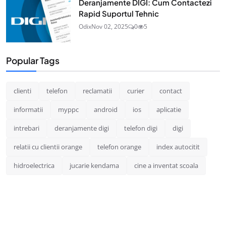
Deranjamente DIGI: Cum Contactezi
Rapid Suportul Tehnic
Odix
Nov 02, 2025
0
5
Popular Tags
clienti
telefon
reclamatii
curier
contact
informatii
myppc
android
ios
aplicatie
intrebari
deranjamente digi
telefon digi
digi
relatii cu clientii orange
telefon orange
index autocitit
hidroelectrica
jucarie kendama
cine a inventat scoala