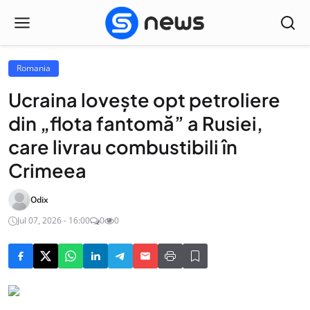
Romania
Ucraina loveşte opt petroliere
din „flota fantomă” a Rusiei,
care livrau combustibili în
Crimeea
Odix
Jul 07, 2026 - 16:00
0
0