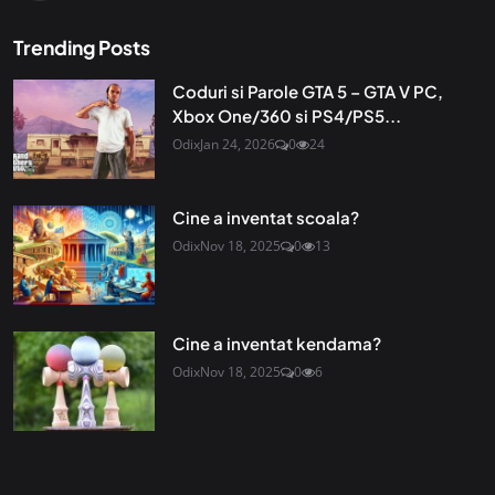
Trending Posts
Coduri si Parole GTA 5 – GTA V PC,
Xbox One/360 si PS4/PS5...
Odix
Jan 24, 2026
0
24
Cine a inventat scoala?
Odix
Nov 18, 2025
0
13
Cine a inventat kendama?
Odix
Nov 18, 2025
0
6