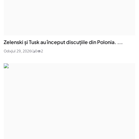
Zelenski și Tusk au început discuțiile din Polonia. ...
Odix
Jul 29, 2026
0
2