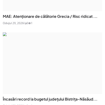
MAE: Atenţionare de călătorie Grecia / Risc ridicat ...
Odix
Jul 29, 2026
0
1
Încasări record la bugetul județului Bistrița-Năsăud...