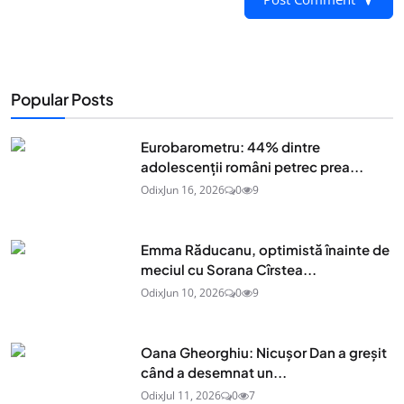
Popular Posts
Eurobarometru: 44% dintre
adolescenţii români petrec prea...
Odix
Jun 16, 2026
0
9
Emma Răducanu, optimistă înainte de
meciul cu Sorana Cîrstea...
Odix
Jun 10, 2026
0
9
Oana Gheorghiu: Nicușor Dan a greșit
când a desemnat un...
Odix
Jul 11, 2026
0
7